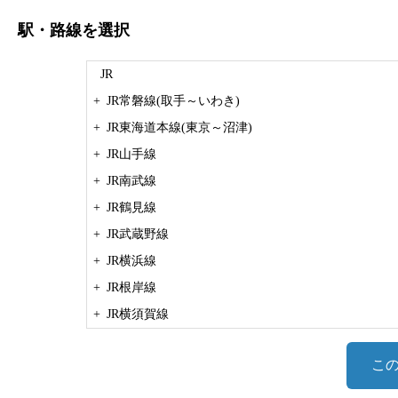
駅・路線
を選択
JR
+
JR常磐線(取手～いわき)
+
JR東海道本線(東京～沼津)
+
JR山手線
+
JR南武線
+
JR鶴見線
+
JR武蔵野線
+
JR横浜線
+
JR根岸線
+
JR横須賀線
+
JR相模線
こ
+
JR中央本線(東京～塩尻)
+
JR中央線(快速)