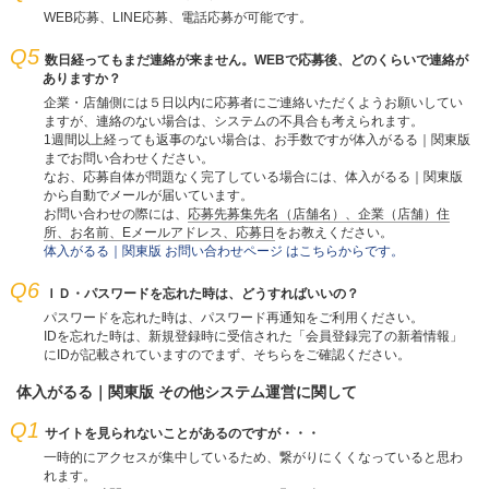
WEB応募、LINE応募、電話応募が可能です。
Q5
数日経ってもまだ連絡が来ません。WEBで応募後、どのくらいで連絡が
ありますか？
企業・店舗側には５日以内に応募者にご連絡いただくようお願いしてい
ますが、連絡のない場合は、システムの不具合も考えられます。
1週間以上経っても返事のない場合は、お手数ですが体入がるる｜関東版
までお問い合わせください。
なお、応募自体が問題なく完了している場合には、体入がるる｜関東版
から自動でメールが届いています。
お問い合わせの際には、
応募先募集先名（店舗名）、企業（店舗）住
所、お名前、Eメールアドレス、応募日
をお教えください。
体入がるる｜関東版 お問い合わせページ はこちらからです。
Q6
ＩＤ・パスワードを忘れた時は、どうすればいいの？
パスワードを忘れた時は、パスワード再通知をご利用ください。
IDを忘れた時は、新規登録時に受信された「会員登録完了の新着情報」
にIDが記載されていますのでまず、そちらをご確認ください。
体入がるる｜関東版 その他システム運営に関して
Q1
サイトを見られないことがあるのですが・・・
一時的にアクセスが集中しているため、繋がりにくくなっていると思わ
れます。