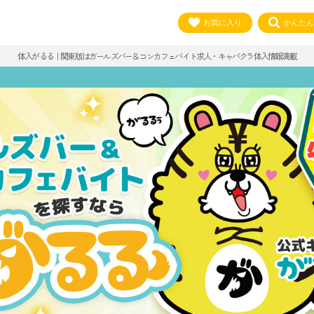
お気に入り
かんたん
体入がるる｜関東版はガールズバー＆コンカフェバイト求人・キャバクラ体入情報満載