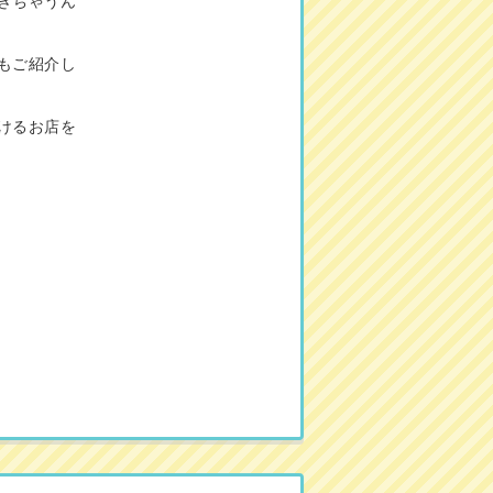
きちゃうん
もご紹介し
けるお店を