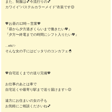
また、制服は💕今流行りの💕
カワイイ"パステルカラーメイド"衣装です😌
💖お昼の12時～営業💖
『昼から夕方過ぎくらいまで働きたい💖』
『夕方〜終電までの時間にシフト入りたい💖』
...etc✨
そんな女の子にはピッタリのコンカフェ🐣
💖自宅近くまでの送り完備💖
お仕事のあとは車で
自宅近くや最寄り駅まで送り届けます✨😌
遠方にお住まいの女の子も
お気軽にご相談くださいね💕