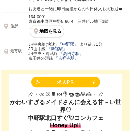
お友達と一緒に即日面接からの即日体入も大歓迎❤️
164-0001
東京都中野区中野5-60-4 三井ビル地下1階
住所
地図を見る
JR中央線(快速)
『中野駅』
より徒歩1分
JR山手線
『新宿駅』
最寄駅
JR中央・総武線
『高円寺駅』
京王井の頭線
『吉祥寺駅』
求人PR
🎶・🥨🍪🍫🍬🍭🍩🧁🥞🍰・🎶
かわいすぎるメイドさんに会える甘～い世
界♡
中野駅北口すぐ💘コンカフェ
Honey Up!!