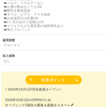
❤️ノルマ、ペナルティなし
❤️お酒が飲めなくてもOK
❤️髪型＆髪色自由
❤️ネイル・ピアス・アクセ自由
❤️お友達同士の応募OK
❤️1ヶ月のみのド短期もOK
❤️マツエクなどの美容系の福利厚生あり
❤️体入フルバック
雇用形態
アルバイト
加入保険
なし
注目ポイント
✨2024年10月1日!完全新規オープン✨
2024年10月1日のOPENのため
オープニング1期生の募集＆面接をスタート💕