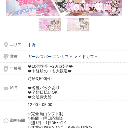
エリア
中野
業種
ガールズバー
コンカフェ
メイドカフェ
❤️10代後半〜20代後半❤️
年齢層
❤️未経験のコも大歓迎❤️
時給3,500円～
給与
❤️各種バックあり
❤️全額日払いOK
❤️交通費支給
12:00～05:00
✨完全自由シフト制
✨時間・曜日応相談
勤務時間
✨週1日・1日3h〜OK
✨学業や昼職などによる長期休暇OK