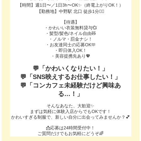
【時間】週1日〜／1日3h〜OK✨（終電上がりOK！）
【勤務地】中野駅 北口 徒歩1分🚶‍♀️
【待遇】
・かわいい衣装無料貸与💞
・髪型/髪色/ネイル自由🧸
・ノルマ・罰金ナシ！
・お友達同士の応募OK🫶
・即日体入OK！
・美容提携先あり💖
💬「かわいくなりたい！」
💬「SNS映えするお仕事したい！」
💬「コンカフェ未経験だけど興味あ
る…！」
そんなあなた、大歓迎✨
まずは気軽に体験入店からでもOKです！
かわいすぎる制服で、新しい自分に出会ってみませんか？💕
📩応募は24時間受付中！
ご質問だけでもお気軽にどうぞ🌈