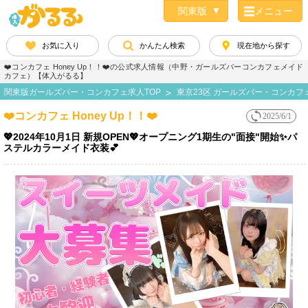
メニュー
お気に入り
かんたん検索
現在地から探す
❤️コンカフェ Honey Up！！❤️の公式求人情報（中野・ガールズバーコンカフェメイド
カフェ）【体入がるる】
関東版ガールズバー・コンカフェ求人TOP
東京23区 ガールズバー・コンカフ
❤️コンカフェ Honey Up！！❤️
2025/6/1
💖2024年10月1日 新規OPEN💖オープニング1期生の"面接"開始✨パ
ステルカラーメイド衣装💕
1 / 2