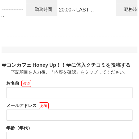
❤️全額日払いOK
勤務時間
勤務時
20:00～LAST
❤️各種高額バックあり
額日払い
❤️ノルマ・罰金なし
払い可
❤️完全自由シフト制
❤️掛け持ち・Wワーク
バック有
❤️週1・1日3時間・不
OK
定期出勤もOK
フト制✨
に応じて時
❤️1ヶ月のみのド短期O
応相談✨
K
❤️コンカフェ Honey Up！！❤️に体入クチコミを投稿する
3時間〜O
下記項目を入力後、「内容を確認」をタップしてください。
お名前
必須
による長
らも出勤
メールアドレス
必須
年齢（年代）
に即日面
体入も大