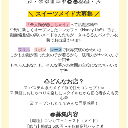
🎶・🥨🍪🍫🍬🍭🍩🧁🥞🍰・🎶
＼ スイーツメイド大募集 ／
「全人類が恋しちゃう」
って話題沸騰中！
中野に新しくオープンしたコンカフェ《Honey Up!!》では、
顔面偏差値の高いメイドさんたちが、きゅるるんパステル衣
装でお出迎え中🎀✨
フリル
・
リボン
・
レース
で限界突破のかわいさ…！
しかもお顔が整った女の子が着るから、破壊力がヤバいんで
す💥💗
もちろんあなたも、そんな夢かわ空間の主役になれちゃいま
す🌟
🍮どんなお店？
☑ パステル系のメイド服で甘めコンセプト🍬
☑ 気軽におしゃべりを楽しむスタイルだから初心者さんも安
心💭
☑ オープンしたてでみんな同期感覚！
🧁‎募集内容
【職種】コンカフェキャスト（メイド）
【給与】時給1,500円〜＋各種高額バック💰