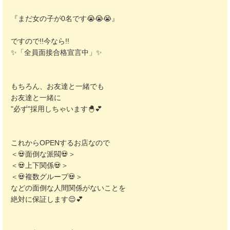
『まだ女の子が0名です😭😭😭』
ですので!!今なら!!
✨「全員面接合格宣言中」✨
もちろん、お友達と一緒でも
お友達と一緒に
"必ず"採用しちゃいます🐣💕
これからOPENするお店なので
＜💀面倒な派閥💀＞
＜💀上下関係💀＞
＜💀複数グループ💀＞
などの面倒な人間関係がないことを
絶対に保証します😌💕