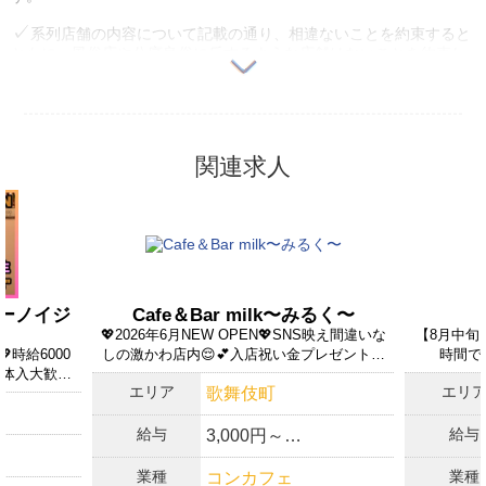
系列店舗の内容について記載の通り、相違ないことを約束すると
ともに、風俗店や公序良俗に反するような店舗はないことを約束し
ます。
自店舗ならびに系列店舗、法人・関連企業に反社会勢力との関係
がないことを約束します。
関連求人
ユーザー苦情等トラブル発生時には利用できなくなる可能性があ
ることを確認しました。
法外なペナルティを課すことはないことを約束します。
18歳未満勤務者の雇用を行っていない、かつ行わないことを約束
します。
y（ビーノイジ
Cafe＆Bar milk〜みるく〜
過去1年以内に求人媒体ご利用料金の1ケ月以上の支払い遅れや未
💖2026年6月NEW OPEN💖SNS映え間違いな
【8月中旬N
払いは発生していません。
時給6000
しの激かわ店内😌💕入店祝い金プレゼント中
時間で
日体入大歓迎
🎉
上記の内容について記載のとおり相違ないことを約束するととも
エリア
エリ
歌舞伎町
に、今後公開するお仕事情報が実勤務と相違ないことを保証しま
す。
給与
給与
3,000円～
上記の内容が変更になった場合は、速やかに体入がるる運営事務
局に連絡することを約束します。
業種
業種
コンカフェ