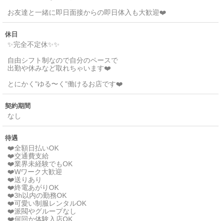
お友達と一緒に即日面接からの即日体入も大歓迎❤️
休日
✨完全不定休✨✨
自由シフト制なので自分のペースで
出勤や休みなど取れちゃいます❤️
とにかく"ゆる〜く"働けるお店です❤️
契約期間
なし
待遇
❤️全額日払いOK
❤️交通費支給
❤️業界未経験でもOK
❤️Wワーク大歓迎
❤️送りあり
❤️終電あがりOK
❤️3h以内の勤務OK
❤️可愛い制服レンタルOK
❤️派閥やグループなし
❤️何回か体験入店OK