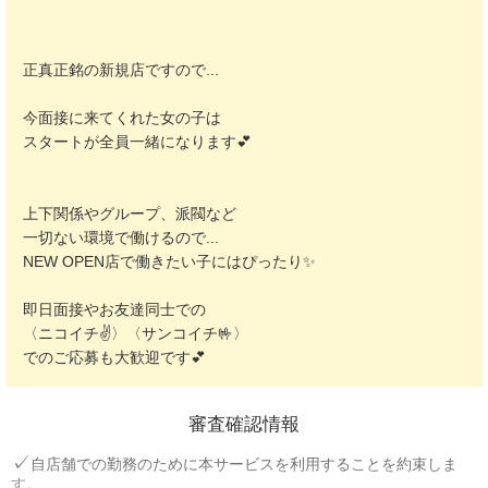
正真正銘の新規店ですので...
今面接に来てくれた女の子は
スタートが全員一緒になります💕
上下関係やグループ、派閥など
一切ない環境で働けるので...
NEW OPEN店で働きたい子にはぴったり✨
即日面接やお友達同士での
〈ニコイチ✌〉〈サンコイチ🤟〉
でのご応募も大歓迎です💕
審査確認情報
自店舗での勤務のために本サービスを利用することを約束しま
す。