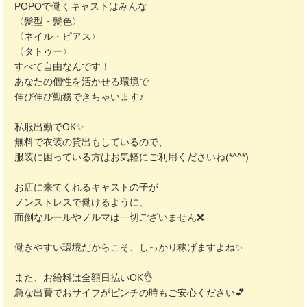
POPOで働くキャストはみんな
〈髪型・髪色〉
〈ネイル・ピアス〉
〈タトゥー〉
すべて自由なんです！
あなたの個性を活かせる環境で
伸び伸び勤務できちゃいます♪
私服出勤でOK✨️
無料で衣装の貸出もしているので、
服装に困っている方はお気軽にご利用くださいね(*^^*)
お店に来てくれるキャストの子が
ノンストレスで働けるように、
面倒なルールやノルマは一切ございません❌️
働きやすい環境だからこそ、しっかり稼げますよね✨️
また、お給料は全額日払いOK👌
急な出費でおサイフがピンチの時もご安心ください💕