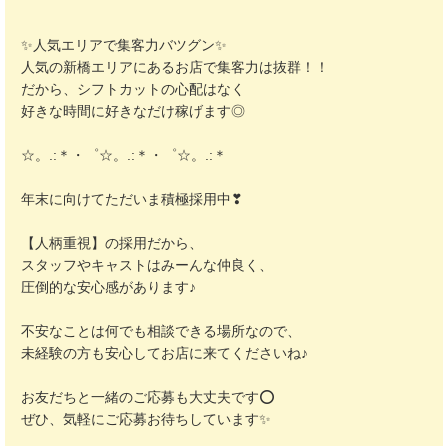
✨️人気エリアで集客力バツグン✨️
人気の新橋エリアにあるお店で集客力は抜群！！
だから、シフトカットの心配はなく
好きな時間に好きなだけ稼げます◎
☆。.:＊・゜☆。.:＊・゜☆。.:＊
年末に向けてただいま積極採用中❣
【人柄重視】の採用だから、
スタッフやキャストはみーんな仲良く、
圧倒的な安心感があります♪
不安なことは何でも相談できる場所なので、
未経験の方も安心してお店に来てくださいね♪
お友だちと一緒のご応募も大丈夫です⭕️
ぜひ、気軽にご応募お待ちしています✨️