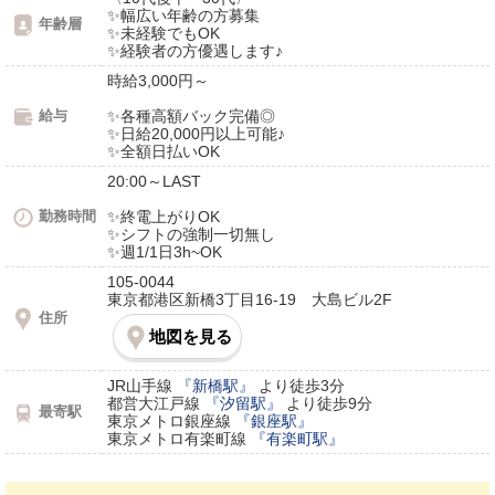
✨️幅広い年齢の方募集
年齢層
✨️未経験でもOK
✨️経験者の方優遇します♪
時給3,000円～
給与
✨️各種高額バック完備◎
✨️日給20,000円以上可能♪
✨️全額日払いOK
20:00～LAST
勤務時間
✨️終電上がりOK
✨️シフトの強制一切無し
✨️週1/1日3h~OK
105-0044
東京都港区新橋3丁目16-19 大島ビル2F
住所
地図を見る
JR山手線
『新橋駅』
より徒歩3分
都営大江戸線
『汐留駅』
より徒歩9分
最寄駅
東京メトロ銀座線
『銀座駅』
東京メトロ有楽町線
『有楽町駅』