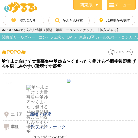
メニュー
お気に入り
かんたん検索
現在地から探す
☁POPO☁の公式求人情報（新橋・銀座・ラウンジスナック）【体入がるる】
関東版ガールズバー・コンカフェ求人TOP
東京23区 ガールズバー・コンカフ
☁POPO☁
2025/12/5
💖年末に向けて大量募集中💖ゆる〜くまったり働ける⛅️面接後即稼げ
る✨️親しみやすい環境です🧸💝
1 / 3
エリア
新橋・銀座
業種
ラウンジ
スナック
〈10代後半〜30代〉