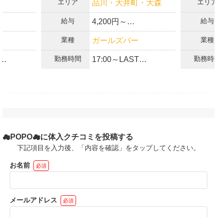
エリア
エリ
品川・大井町・大森
に、今後公開するお仕事情報が実勤務と相違ないことを保証しま
す。
給与
給与
4,200円～
上記の内容が変更になった場合は、速やかに体入がるる運営事務
❤️各種バックあり❤️
局に連絡することを約束します。
業種
業種
ガールズバー
バック有
❤️全額日払いOK❤️
勤務時間
勤務時
17:00～LAST
OK
❤️完全自由シフトOK♪
フト制✨
❤️1日2時間勤務～OK♪
に応じて時
応相談✨
3h〜OK✨
による長
☁POPO☁に体入クチコミを投稿する
げちゃう✨
下記項目を入力後、「内容を確認」をタップしてください。
お名前
必須
に
の即日体
❤️
メールアドレス
必須