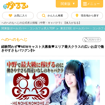
メニュー
お気に入り
かんたん検索
現在地から探す
へのへのもへじの公式求人情報（中野・キャバクラ）【体入がるる】
関東版ガールズバー・コンカフェ求人TOP
東京23区 ガールズバー・コンカフ
へのへのもへじ
2026/1/19
経験問わず💖NEWキャスト大募集💖エリア最大クラスの広いお店で働
きやすさもバツグン🍾✨
1 / 3