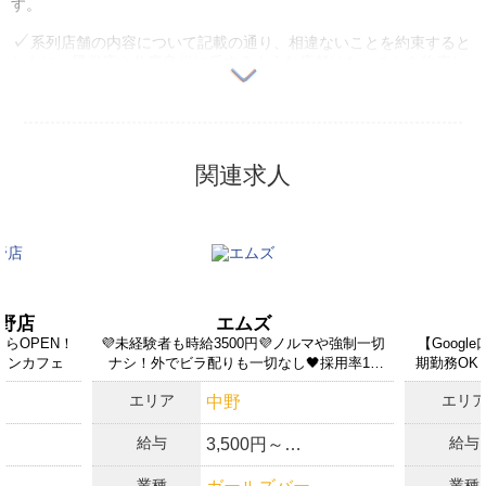
す。
系列店舗の内容について記載の通り、相違ないことを約束すると
ともに、風俗店や公序良俗に反するような店舗はないことを約束し
ます。
自店舗ならびに系列店舗、法人・関連企業に反社会勢力との関係
がないことを約束します。
関連求人
ユーザー苦情等トラブル発生時には利用できなくなる可能性があ
ることを確認しました。
法外なペナルティを課すことはないことを約束します。
18歳未満勤務者の雇用を行っていない、かつ行わないことを約束
します。
 中野店
エムズ
過去1年以内に求人媒体ご利用料金の1ケ月以上の支払い遅れや未
からOPEN！
💜未経験者も時給3500円💜ノルマや強制一切
【Googl
払いは発生していません。
コンカフェ
ナシ！外でビラ配りも一切なし🖤採用率10
期勤務OK
0%❣
上記の内容について記載のとおり相違ないことを約束するととも
エリア
エリ
中野
に、今後公開するお仕事情報が実勤務と相違ないことを保証しま
す。
給与
給与
3,500円～
上記の内容が変更になった場合は、速やかに体入がるる運営事務
局に連絡することを約束します。
業種
業種