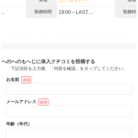
ガールズバー
000円
体入時給3000円
勤務時間
勤務時
19:00～LAST
い金プレゼ
◎*全額日払いOK
◎*各種高額バックあり
ーシフト制
◎*完全自由シフト制
い・週払い
◎*ノルマ・ペナルティ
3時間〜OK
◎*週1日/3時間～OK
なし
◎*短期/長期OK
第では昇給
お小遣い稼ぎ感覚で働
へのへのもへじに体入クチコミを投稿する
あならのスケジュール
けちゃいます♪
下記項目を入力後、「内容を確認」をタップしてください。
に合わせて働けます♪
お名前
必須
メールアドレス
必須
年齢（年代）