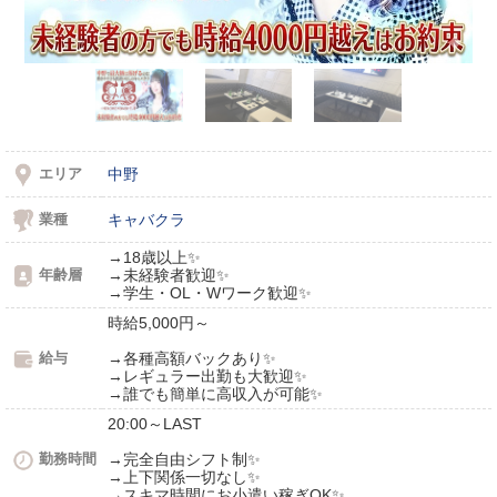
エリア
中野
業種
キャバクラ
→18歳以上✨
年齢層
→未経験者歓迎✨
→学生・OL・Wワーク歓迎✨
時給5,000円～
給与
→各種高額バックあり✨
→レギュラー出勤も大歓迎✨
→誰でも簡単に高収入が可能✨
20:00～LAST
勤務時間
→完全自由シフト制✨
→上下関係一切なし✨
→スキマ時間にお小遣い稼ぎOK✨