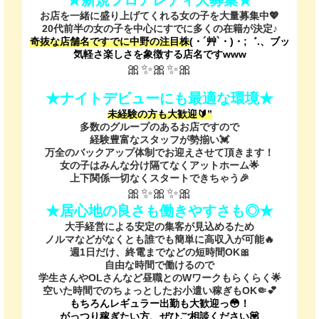
お店を一緒に盛り上げてくれる女の子を大量募集中💖
20代前半の女の子を中心にすでに多くの在籍が決定♪
奇抜な店舗名ですでに中野の注目株
(・´艸`・)・;゛.、ブッ
気軽さ楽しさを象徴する店名ですwww
🎀✨🎀✨🎀
★ナイトデビューにも最適な環境★
未経験の方も大歓迎🔰”
多数のグループのあるお店ですので
経験豊富なスタッフが勢揃い💓
万全のバックアップ体制でお迎えさせて頂きます！
女の子はみんな分け隔てなくアットホーム🌟
上下関係一切なくスタートできちゃう🎉
🎀✨🎀✨🎀
★居心地の良さも働きやすさも◎★
大手経営による安定の集客が見込めるため
ノルマなどがなくとも誰でも簡単に高収入が可能🔥
週1日だけ、終電までなどの短時間OK🎀
自由な時間で働けるので
学生さんやOLさんなど昼職とのWワークもらくらく🌟
空いた時間でのちょっとしたお小遣い稼ぎもOK🤏💕
もちろんレギュラー出勤も大歓迎っ😳！
がっつり稼ぎたい方、ぜひご相談ください💟