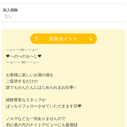
加入保険
なし
注目ポイント
︶⊹︶︶୨୧︶︶⊹︶
🖤へのへのもへじ🖤
︶⊹︶︶୨୧︶︶⊹︶
お客様に楽しいお酒の場を
ご提供するだけの
誰でもかんたんにはじめられるお仕事✨
経験豊富なスタッフが
ばっちりフォローさせていただきます😌💖
ノルマなども一切ありませんので
初心者の方のナイトデビューにも最適🙌