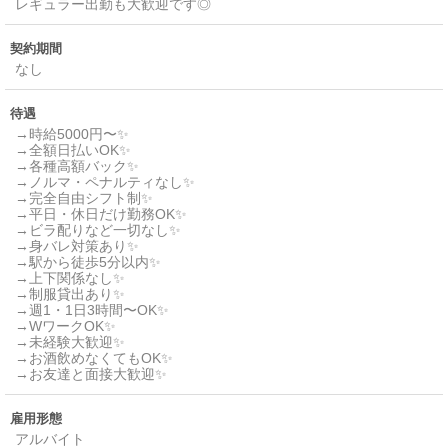
レギュラー出勤も大歓迎です◎
契約期間
なし
待遇
→時給5000円〜✨
→全額日払いOK✨
→各種高額バック✨
→ノルマ・ペナルティなし✨
→完全自由シフト制✨
→平日・休日だけ勤務OK✨
→ビラ配りなど一切なし✨
→身バレ対策あり✨
→駅から徒歩5分以内✨
→上下関係なし✨
→制服貸出あり✨
→週1・1日3時間〜OK✨
→WワークOK✨
→未経験大歓迎✨
→お酒飲めなくてもOK✨
→お友達と面接大歓迎✨
雇用形態
アルバイト