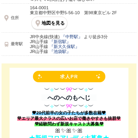
164-0001
東京都中野区中野5-56-10 第98東京ビル 2F
住所
地図を見る
JR中央線(快速)
『中野駅』
より徒歩3分
JR山手線
『新宿駅』
最寄駅
JR山手線
『新大久保駅』
JR山手線
『池袋駅』
求人PR
︶
⊹
︶︶
୨୧
︶︶
⊹
︶
🤍
へのへのもへじ
🤍
︶
⊹
︶︶
୨୧
︶︶
⊹
︶
🧡20代前半の女の子たちが多数在籍🧡
💛エリア最大クラスの広いお店で働きやすさも抜群💛
💜経験問わず新規キャスト大募集💜
🎀✨🎀✨🎀
★新規フロアレディ大募集★