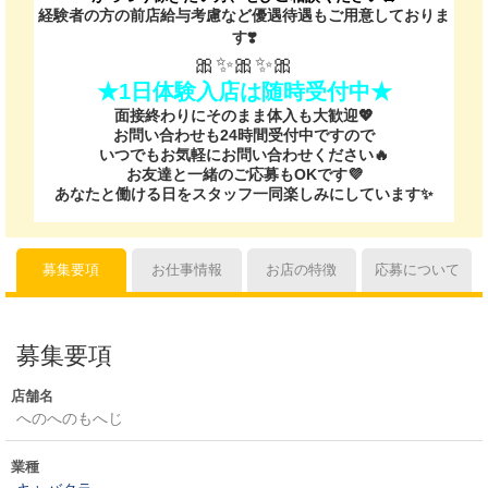
経験者の方の前店給与考慮など優遇待遇もご用意しておりま
す❣️
🎀✨🎀✨🎀
★1日体験入店は随時受付中★
面接終わりにそのまま体入も大歓迎💖
お問い合わせも24時間受付中ですので
いつでもお気軽にお問い合わせください🔥
お友達と一緒のご応募もOKです💜
あなたと働ける日をスタッフ一同楽しみにしています✨
募集要項
お仕事情報
お店の特徴
応募について
募集要項
店舗名
へのへのもへじ
業種