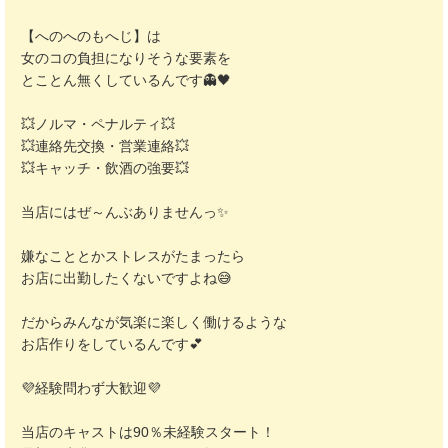
【へのへのもへじ】は
女のコの負担になりそうな要素を
とことん無くしているんです👻🖤
💥ノルマ・ペナルティ💥
💥連絡先交換・営業連絡💥
💥キャッチ・飲酒の強要💥
当店にはぜ～んぶありませんっ✨
嫌なこととかストレスがたまったら
お店に出勤したくないですよね😅
だからみんなが気楽に楽しく働けるような
お店作りをしているんです💕
💜経験問わず大歓迎💜
当店のキャストは90％未経験スタート！