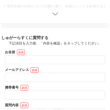
系列店舗の内容について記載の通り、相違ないことを約束すると
ともに、風俗店や公序良俗に反するような店舗はないことを約束し
ます。
自店舗ならびに系列店舗、法人・関連企業に反社会勢力との関係
がないことを約束します。
ユーザー苦情等トラブル発生時には利用できなくなる可能性があ
しゅがーらすくに質問する
ることを確認しました。
下記項目を入力後、「内容を確認」をタップしてください。
法外なペナルティを課すことはないことを約束します。
お名前
必須
18歳未満勤務者の雇用を行っていない、かつ行わないことを約束
します。
メールアドレス
必須
過去1年以内に求人媒体ご利用料金の1ケ月以上の支払い遅れや未
払いは発生していません。
上記の内容について記載のとおり相違ないことを約束するととも
携帯番号
必須
に、今後公開するお仕事情報が実勤務と相違ないことを保証しま
す。
上記の内容が変更になった場合は、速やかに体入がるる運営事務
質問内容
必須
局に連絡することを約束します。