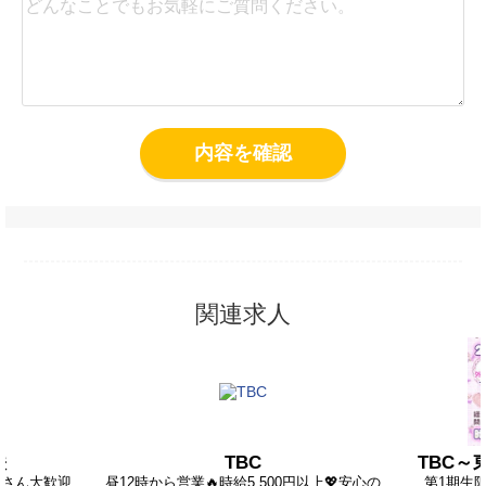
内容を確認
関連求人
咲
TBC
TBC
験さん大歓迎
昼12時から営業🔥時給5,500円以上💖安心の
第1期生限