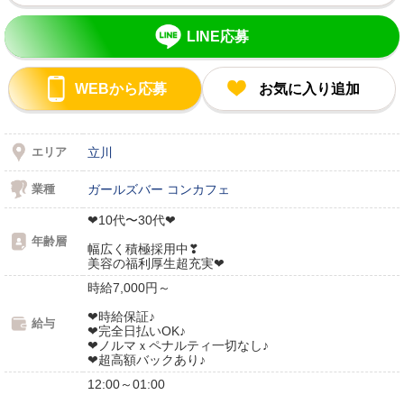
LINE応募
WEBから応募
お気に入り追加
エリア
立川
業種
ガールズバー
コンカフェ
❤10代〜30代❤
年齢層
幅広く積極採用中❣
美容の福利厚生超充実❤
時給7,000円～
❤時給保証♪
給与
❤完全日払いOK♪
❤ノルマｘペナルティ一切なし♪
❤超高額バックあり♪
12:00～01:00