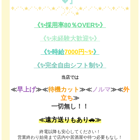
💖』
♱⋰ ⋱✮⋰ ⋱♱⋰ ⋱✮⋰ ⋱♱⋰ ⋱✮⋰
⋰ ⋱✮⋰ ⋱♱⋰ ⋱✮
⋰⋰ ⋱✮
《✨️採用率80％OVER✨️》
《✨️未経験大歓迎✨️》
《✨️時給
7000円~✨️
》
《✨️完全自由シフト制✨️》
当店では
≪
早上げ
≫≪
待機カット
≫≪
ノルマ
≫≪
外
立ち
≫
一切無し！！
≪遠方送りもあり🚗≫
終電以降も安心してください！
営業終わり始発まで店内や居酒屋や待つ必要もなし！