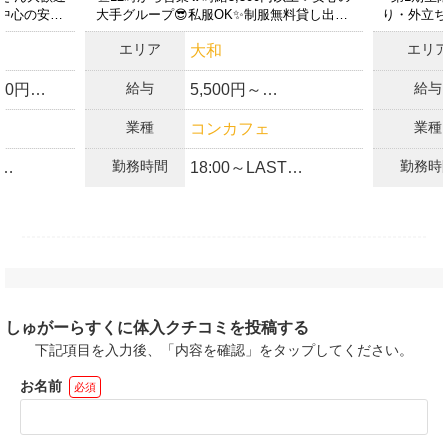
ん中心の安心
大手グループ😎私服OK✨制服無料貸し出し!
り・外立ち
💕
エリア
エリ
大和
給与
給与
000円
5,500円～
＋高額バック完備✨
業種
業種
コンカフェ
り
勤務時間
勤務時
18:00～LAST
あり
❤️全額日払いOK
払いOK
❤️昇給あり
制
❤️自由シフト制！
支給（規
❤️衣装無料貸与
❤️週1、月1出勤OK
❤️交通費支給
OK
❤️終電上がりOK
金なし
❤️ノルマ、ペナルティ
勤務OK
なし
しゅがーらすくに体入クチコミを投稿する
K
❤️送り完備
下記項目を入力後、「内容を確認」をタップしてください。
副業OK
お名前
必須
OLさん歓
勤務も大