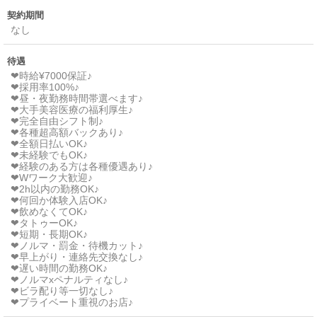
契約期間
なし
待遇
❤時給¥7000保証♪
❤採用率100%♪
❤昼・夜勤務時間帯選べます♪
❤大手美容医療の福利厚生♪
❤完全自由シフト制♪
❤各種超高額バックあり♪
❤全額日払いOK♪
❤未経験でもOK♪
❤経験のある方は各種優遇あり♪
❤Wワーク大歓迎♪
❤2h以内の勤務OK♪
❤何回か体験入店OK♪
❤飲めなくてOK♪
❤タトゥーOK♪
❤短期・長期OK♪
❤ノルマ・罰金・待機カット♪
❤早上がり・連絡先交換なし♪
❤遅い時間の勤務OK♪
❤ノルマxペナルティなし♪
❤ビラ配り等一切なし♪
❤プライベート重視のお店♪