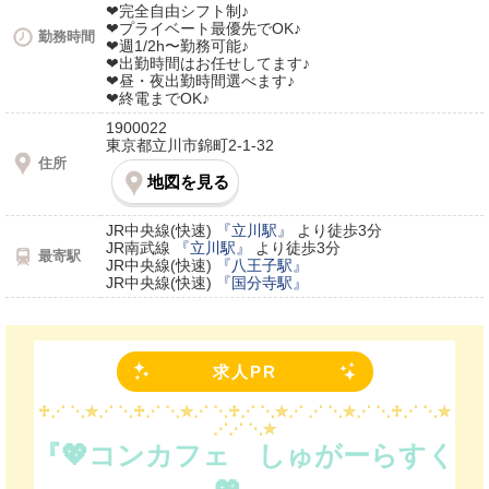
❤完全自由シフト制♪
❤プライベート最優先でOK♪
勤務時間
❤週1/2h〜勤務可能♪
❤出勤時間はお任せしてます♪
❤昼・夜出勤時間選べます♪
❤終電までOK♪
1900022
東京都立川市錦町2-1-32
住所
地図を見る
JR中央線(快速)
『立川駅』
より徒歩3分
JR南武線
『立川駅』
より徒歩3分
最寄駅
JR中央線(快速)
『八王子駅』
JR中央線(快速)
『国分寺駅』
求人PR
♱⋰ ⋱✮⋰ ⋱♱⋰ ⋱✮⋰ ⋱♱⋰ ⋱✮⋰
⋰ ⋱✮⋰ ⋱♱⋰ ⋱✮
⋰⋰ ⋱✮
『💖コンカフェ しゅがーらすく