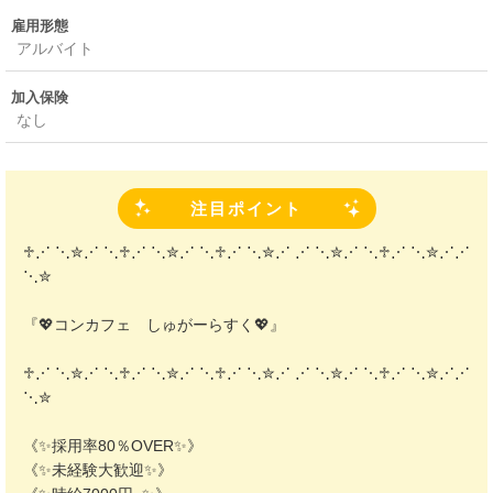
雇用形態
アルバイト
加入保険
なし
注目ポイント
♱⋰ ⋱✮⋰ ⋱♱⋰ ⋱✮⋰ ⋱♱⋰ ⋱✮⋰ ⋰ ⋱✮⋰ ⋱♱⋰ ⋱✮⋰⋰
⋱✮
『💖コンカフェ しゅがーらすく💖』
♱⋰ ⋱✮⋰ ⋱♱⋰ ⋱✮⋰ ⋱♱⋰ ⋱✮⋰ ⋰ ⋱✮⋰ ⋱♱⋰ ⋱✮⋰⋰
⋱✮
《✨️採用率80％OVER✨️》
《✨️未経験大歓迎✨️》