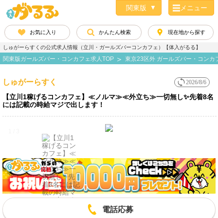
メニュー
お気に入り
かんたん検索
現在地から探す
しゅがーらすくの公式求人情報（立川・ガールズバーコンカフェ）【体入がるる】
関東版ガールズバー・コンカフェ求人TOP
東京23区外 ガールズバー・コン
しゅがーらすく
2026/8/6
【立川1稼げるコンカフェ】≪ノルマ≫≪外立ち≫一切無し✨先着8名
には記載の時給マジで出します！
1 / 3
電話応募