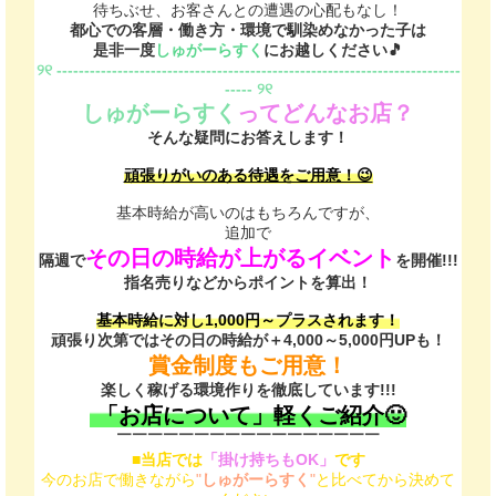
待ちぶせ、お客さんとの遭遇の心配もなし！
都心での客層・働き方・環境で馴染めなかった子は
是非一度
しゅがーらすく
にお越しください🎵
୨୧ -------------------------------------------------------------------------
----- ୨୧
しゅがーらすく
ってどんなお店？
そんな疑問にお答えします！
頑張りがいのある待遇をご用意！😉
基本時給が高いのはもちろんですが、
追加で
その日の時給が上がるイベント
隔週で
を開催!!!
指名売りなどからポイントを算出！
基本時給に対し1,000円～プラスされます！
頑張り次第ではその日の時給が＋4,000～5,000円UPも！
賞金制度もご用意！
楽しく稼げる環境作りを徹底しています!!!
「お店について」軽くご紹介🙂
￣￣￣￣￣￣￣￣￣￣￣￣￣￣￣￣￣
■当店では
「掛け持ちもOK」
です
今のお店で働きながら
"
しゅがーらすく
"
と比べてから決めて