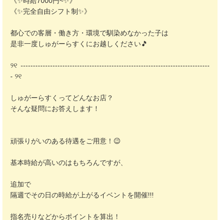
《✨️時給7000円~✨️》
《✨️完全自由シフト制✨️》
都心での客層・働き方・環境で馴染めなかった子は
是非一度しゅがーらすくにお越しください🎵
୨୧ -----------------------------------------------------------------------------
- ୨୧
しゅがーらすくってどんなお店？
そんな疑問にお答えします！
頑張りがいのある待遇をご用意！😉
基本時給が高いのはもちろんですが、
追加で
隔週でその日の時給が上がるイベントを開催!!!
指名売りなどからポイントを算出！