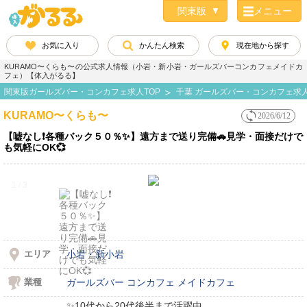
メニュー
お気に入り
かんたん検索
現在地から探す
KURAMO〜くらも〜の公式求人情報（小岩・新小岩・ガールズバーコンカフェメイドカ
フェ）【体入がるる】
関東版ガールズバー・コンカフェ求人TOP
千葉 ガールズバー・コンカフェ求
KURAMO〜くらも〜
2026/6/12
【嘘なし❗️各種バック５０％✨️】遠方まで送り完備🚗見学・面接だけで
も気軽にOK💞
1 / 3
エリア
小岩・新小岩
業種
ガールズバー
コンカフェ
メイドカフェ
✨️10代から20代後半まで活躍中