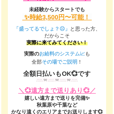
未経験からスタートでも
✨️時給3,500円〜可能！
「盛ってるでしょ？☹️」
と思った方、
だからこそ
実際に来てみてください！
実際の
お給料のシステム📈
も
全部
その場でご説明
！
全額日払いもOK💞です
∴∵∴ ୨୧ ∴∵∴ ୨୧ ∴∵∴ ୨୧ ∴∵∴
＼💞遠方まで送りあり💞／
嬉しい遠方まで送りを完備✨️
秋葉原や千葉など
かなり遠くのエリアまでお送りします💞