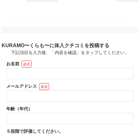
OK！
❤️飲めなくてもOK
し！
K！
❤️完全自由シフト制
❤️予約接客時は時給＋
〜勤務可
金は一切
❤️平日・休日のみOK
200円
❤️週1・1日3時間〜OK
OK
迎
KURAMO〜くらも〜に体入クチコミを投稿する
フト
下記項目を入力後、「内容を確認」をタップしてください。
お名前
必須
メールアドレス
必須
年齢（年代）
５段階で評価してください。