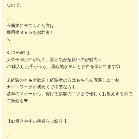
なので、
／
今面接に来てくれた方は
採用率９９％をお約束⚡️
＼
KURAMOは
女の子同士仲が良く、雰囲気が超良いのが魅力✨️
👉️体入した子からも、居心地が良いとお声を頂いてます💞
未経験の方も大歓迎！経験者の方はもちろん優遇します👍️
ナイトワークが初めてで不安な方も
基本のマナーから、稼げる接客のコツまで優しくお教えするので
ご安心を💝
【🎀働きやすい待遇をご紹介 】
／