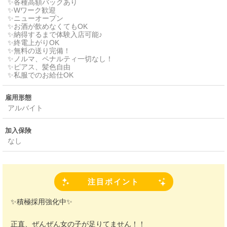
✨️各種高額バックあり
✨️Wワーク歓迎
✨️ニューオープン
✨️お酒が飲めなくてもOK
✨️納得するまで体験入店可能♪
✨️終電上がりOK
✨️無料の送り完備！
✨️ノルマ、ペナルティ一切なし！
✨️ピアス、髪色自由
✨️私服でのお給仕OK
雇用形態
アルバイト
加入保険
なし
注目ポイント
✨️積極採用強化中✨️
正直、ぜんぜん女の子が足りてません！！