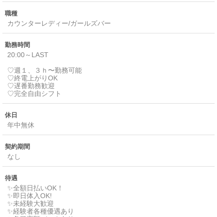
職種
カウンターレディー/ガールズバー
勤務時間
20:00～LAST
♡週１、３ｈ〜勤務可能
♡終電上がりOK
♡遅番勤務歓迎
♡完全自由シフト
休日
年中無休
契約期間
なし
待遇
✨️全額日払いOK！
✨️即日体入OK!
✨️未経験大歓迎
✨️経験者各種優遇あり