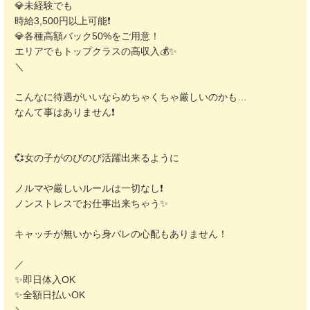
💎未経験でも
時給3,500円以上可能❗️
💎各種高額バック50%をご用意！
エリアでもトップクラスの高収入💰️✨️
＼
こんなに待遇がいいならめちゃくちゃ厳しいのかも…
なんて事はありません❗️
💞女の子がのびのび活躍出来るように
ノルマや厳しいルールは一切なし❗️
ノンストレスでお仕事出来ちゃう✨️
キャッチが無いから身バレの心配もありません！
／
✨️即日体入OK
✨️全額日払いOK