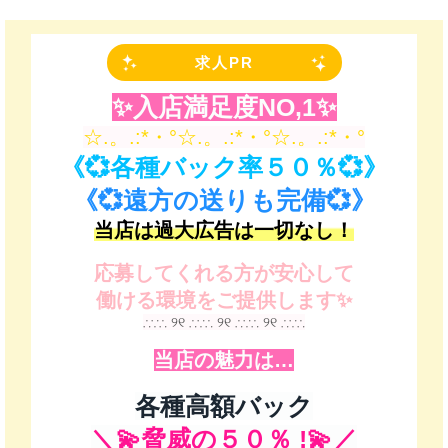
求人PR
✨️入店満足度NO,1✨️
☆.。.:*・°☆.。.:*・°☆.。.:*・°
《💞各種バック率５０％💞》
《💞遠方の送りも完備💞》
当店は過大広告は一切なし！
応募してくれる方が安心して
働ける環境をご提供します✨️
∴∵∴ ୨୧ ∴∵∴ ୨୧ ∴∵∴ ୨୧ ∴∵∴
当店の魅力は…
各種高額バック
＼💫脅威の５０％ !💫／