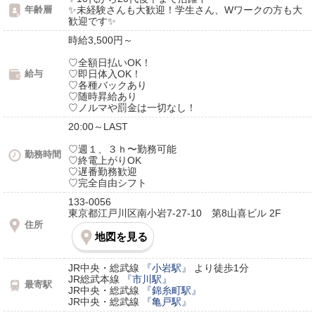
年齢層
✨️未経験さんも大歓迎！学生さん、Wワークの方も大
歓迎です✨️
時給3,500円～
♡全額日払いOK！
給与
♡即日体入OK！
♡各種バックあり
♡随時昇給あり
♡ノルマや罰金は一切なし！
20:00～LAST
♡週１、３ｈ〜勤務可能
勤務時間
♡終電上がりOK
♡遅番勤務歓迎
♡完全自由シフト
133-0056
東京都江戸川区南小岩7-27-10 第8山喜ビル 2F
住所
地図を見る
JR中央・総武線
『小岩駅』
より徒歩1分
JR総武本線
『市川駅』
最寄駅
JR中央・総武線
『錦糸町駅』
JR中央・総武線
『亀戸駅』