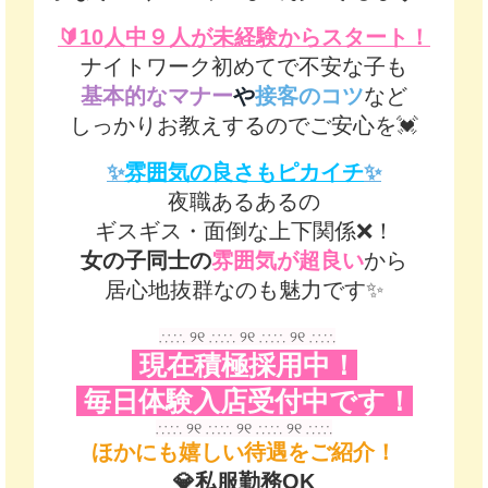
🔰10人中９人が未経験からスタート！
ナイトワーク初めてで不安な子も
基本的なマナー
や
接客のコツ
など
しっかりお教えするのでご安心を💓
✨️
雰囲気の良さもピカイチ
✨️
夜職あるあるの
ギスギス・面倒な上下関係❌️！
女の子同士の
雰囲気が超良い
から
居心地抜群なのも魅力です✨️
∴∵∴ ୨୧ ∴∵∴ ୨୧ ∴∵∴ ୨୧ ∴∵∴
現在積極採用中！
毎日体験入店受付中です！
∴∵∴ ୨୧ ∴∵∴ ୨୧ ∴∵∴ ୨୧ ∴∵∴
ほかにも嬉しい待遇をご紹介！
💎私服勤務OK