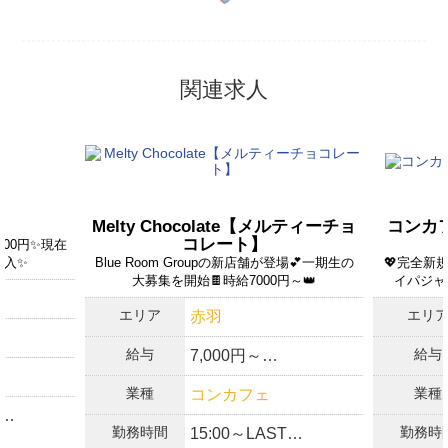
ます。
自店舗ならびに系列店舗、法人・関連企業に反社会勢力との関係
がないことを約束します。
関連求人
ユーザー苦情等トラブル発生時には利用できなくなる可能性があ
ることを確認しました。
法外なペナルティを課すことはないことを約束します。
18歳未満勤務者の雇用を行っていない、かつ行わないことを約束
します。
Melty Chocolate【メルティーチョ
コンカ
過去1年以内に求人媒体ご利用料金の1ケ月以上の支払い遅れや未
コレート】
000円✨️現在
払いは発生していません。
入✨️
Blue Room Groupの新店舗が登場💕一期生の
💖完全新
大募集を開始🍫時給7000円～👑
イパジャ
上記の内容について記載のとおり相違ないことを約束するととも
に、今後公開するお仕事情報が実勤務と相違ないことを保証しま
エリア
エリ
赤羽
す。
上記の内容が変更になった場合は、速やかに体入がるる運営事務
給与
給与
7,000円～
バック＋
局に連絡することを約束します。
ガッツリ
業種
業種
コンカフェ
❤️時給7,000円START
／
勤務時間
勤務時
15:00～LAST
❤️高額バックあり
10秒！