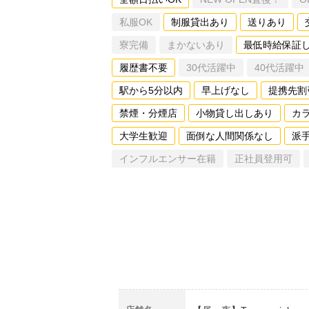
私服OK
制服貸出あり
送りあり
寮完備
まかないあり
最低時給保証
履歴書不要
30代活躍中
40代活躍中
駅から5分以内
早上げなし
提携先割
禁煙・分煙店
小物貸し出しあり
カ
大学生歓迎
面倒な人間関係なし
派
インフルエンサー在籍
正社員登用可