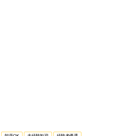
朝昼OK
未経験歓迎
経験者優遇