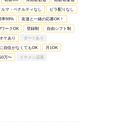
ノルマ・ペナルティなし
ビラ配りなし
用率99%
友達と一緒の応募OK！
WワークOK
登録制
自由シフト制
オケあり
ダーツあり
に自信がなくてもOK
月1OK
50万〜
イケメン店長