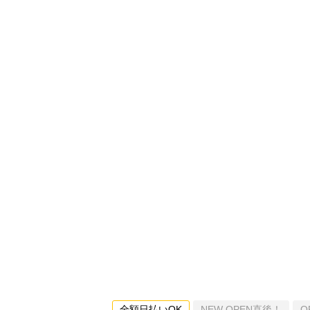
全額日払いOK
NEW OPEN直後！
O