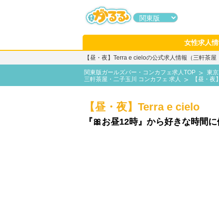
女性求人情
【昼・夜】Terra e cieloの公式求人情報（三
関東版ガールズバー・コンカフェ求人TOP
東京
三軒茶屋・二子玉川 コンカフェ 求人
【昼・夜】T
【昼・夜】Terra e cielo
『🎀お昼12時』から好きな時間に働