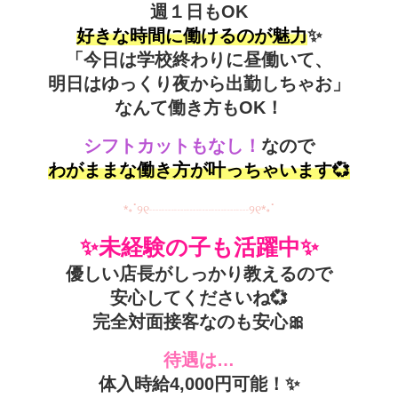
週１日もOK
好きな時間に働けるのが魅力
✨️
「今日は学校終わりに昼働いて、
明日はゆっくり夜から出勤しちゃお」
なんて働き方もOK！
シフトカットもなし！
なので
わがままな働き方が叶っちゃいます💞
*॰ॱ୨୧┈┈┈┈┈┈┈┈୨୧*॰ॱ
✨️未経験の子も活躍中✨️
優しい店長がしっかり教えるので
安心してくださいね💞
完全対面接客なのも安心🎀
待遇は…
体入時給4,000円可能！✨️