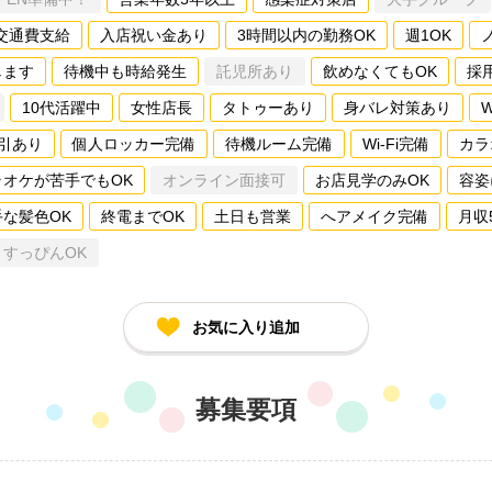
交通費支給
入店祝い金あり
3時間以内の勤務OK
週1OK
します
待機中も時給発生
託児所あり
飲めなくてもOK
採
10代活躍中
女性店長
タトゥーあり
身バレ対策あり
引あり
個人ロッカー完備
待機ルーム完備
Wi-Fi完備
カラ
ラオケが苦手でもOK
オンライン面接可
お店見学のみOK
容姿
手な髪色OK
終電までOK
土日も営業
へアメイク完備
月収
すっぴんOK
お気に入り追加
募集要項