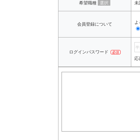
希望職種
選択
未
よ
会員登録について
ログインパスワード
必須
応
求人情報サイト［体入がるる｜関