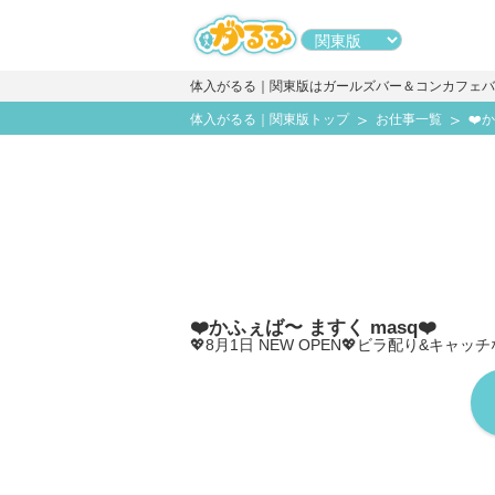
体入がるる｜関東版はガールズバー＆コンカフェバ
体入がるる｜関東版トップ
お仕事一覧
❤️
❤️かふぇば〜 ますく masq❤️
💖8月1日 NEW OPEN💖ビラ配り&キャ