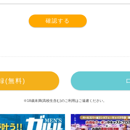
情報についての取り扱いについて個人情報保護法の規定に基づいて
合、以下の「プライバシーポリシー」に同意していただいたものと
株式会社エフォーションが運営する、インターネット・モバイル
ビスの総称です。
用になる方は［体入がるる｜関東版］において入力した情報の内
東版］が提供するすべてのサービスに対して適用されます。
(無料)
通知なしに変更することがあります。
なる理由でも、通知なしにサービスの変更・停止をすることがで
用者・その他の利用者・第三者に対して、［体入がるる｜関東版
※18歳未満(高校生含む)のご利用はご遠慮ください。
、提供するサービスの品質についてはいかなる保証もおこなって
した損失や損害について一切責任を負いません。
ビスの使用または誤った使用に対しての一切責任を負いません。