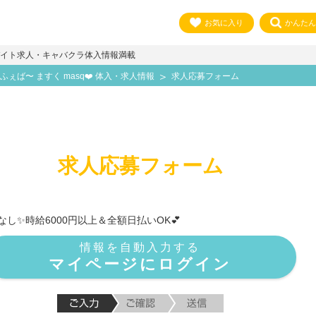
お気に入り
かんたん
イト求人・キャバクラ体入情報満載
かふぇば〜 ますく masq❤️ 体入・求人情報
求人応募フォーム
求人応募フォーム
ッチなし✨時給6000円以上＆全額日払いOK💕
情報を自動入力する
マイページにログイン