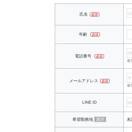
氏名
必須
年齢
必須
電話番号
必須
※
メールアドレス
必須
※
LINE ID
希望勤務地
選択
未