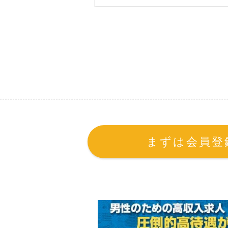
当社の、皆様からいただいた個人
しております。
本サービスをご利用いただいた場
【［体入がるる｜関東版］の定義】
［体入がるる｜関東版］とは、
イト及び、それに関連するサー
［体入がるる｜関東版］をご利
ます。
【利用規約の範囲】
本利用規約は［体入がるる｜関
【利用規約の変更】
まずは会員登録
本利用規約は如何なる理由でも
【サービスの変更・停止】
［体入がるる｜関東版］は如何
サービスの変更・停止に関し利
また［体入がるる｜関東版］は
およびそれらが原因となり発生
【責任の制約】
［体入がるる｜関東版］はサー