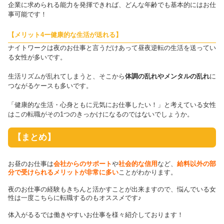
企業に求められる能力を発揮できれば、どんな年齢でも基本的にはお仕
事可能です！
【メリット4ー健康的な生活が送れる】
ナイトワークは夜のお仕事と言うだけあって昼夜逆転の生活を送ってい
る女性が多いです。
生活リズムが乱れてしまうと、そこから
体調の乱れやメンタルの乱れ
に
つながるケースも多いです。
「健康的な生活・心身ともに元気にお仕事したい！」と考えている女性
はこの転職がその1つのきっかけになるのではないでしょうか。
【まとめ】
お昼のお仕事は
会社からのサポート
や
社会的な信用
など、
給料以外の部
分で受けられるメリットが非常に多い
ことがわかります。
夜のお仕事の経験もきちんと活かすことが出来ますので、悩んでいる女
性は一度こちらに転職するのもオススメです♪
体入がるるでは働きやすいお仕事を様々紹介しております！