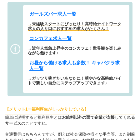
ガールズバー求人一覧
→未経験スタートにぴったり！高時給ナイトワーク
求人の入り口におすすめの求人がたくさん！
コンカフェ求人一覧
→近年人気急上昇中のコンカフェ！世界観を楽しみ
ながら働けます♪
お昼から働ける求人も多数！ キャバクラ求
人一覧
→ガッツリ稼ぎたいあなたに！華やかな高時給バイ
トで新しい自分にステップアップできます♪
【メリット1ー福利厚生がしっかりしている】
簡単に説明すると福利厚生とは
お給料以外の面で企業が支援してくれる
サービス
のことですね。
交通費等はもちろんですが、例えば社会保険や様々な手当等、また制服