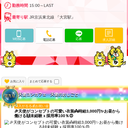
勤務時間
15:00～LAST
最寄り駅
JR京浜東北線 『大宮駅』
WEB応募
応募
求人詳細
電話応募
お気に入り
まとめて応募する
天使コンカフェ 天使のおしごと
体入がるる💰お祝い金
🎉天使がコンセプトの可愛い衣装👼時給3,000円✨お昼から
働ける🙌未経験ｘ採用率100％😍