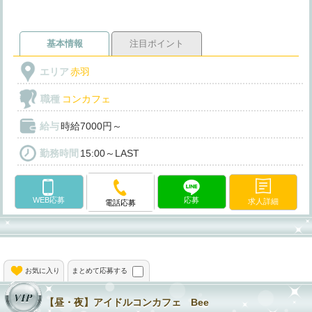
基本情報
注目ポイント
エリア
赤羽
職種
コンカフェ
給与
時給7000円～
勤務時間
15:00～LAST
WEB応募
応募
求人詳細
電話応募
お気に入り
まとめて応募する
【昼・夜】アイドルコンカフェ Bee