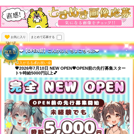
キャストが働きやすいロイヤル級の待遇が自慢です。
お気に入り
まとめて応募する
❤️【OPEN前】こんかふぇ ちょこちっぷ❤️
体入がるる💰お祝い金
💖2026年7月10日 NEW OPEN💖OPEN前の先行募集スター
ト✨時給5000円以上💕