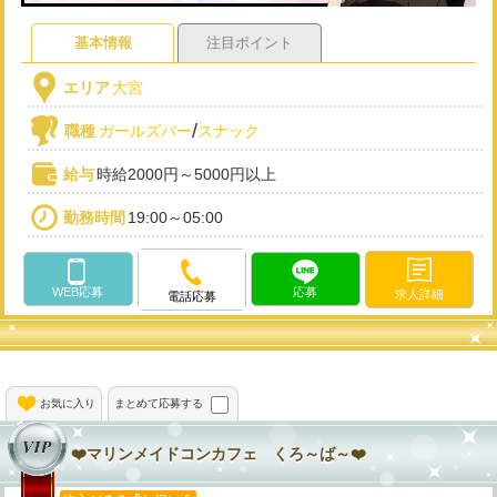
基本情報
注目ポイント
エリア
大宮
/
職種
ガールズバー
スナック
給与
時給2000円～5000円以上
勤務時間
19:00～05:00
WEB応募
応募
求人詳細
電話応募
お気に入り
まとめて応募する
❤️マリンメイドコンカフェ くろ～ば～❤️