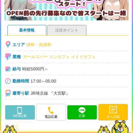
基本情報
注目ポイント
エリア
浦和・南浦和
業種
ガールズバー
コンカフェ
メイドカフェ
給与
時給5000円～
勤務時間
17:00～05:00
最寄り駅
JR埼京線 『大宮駅』
WEB応募
応募
求人詳細
電話応募