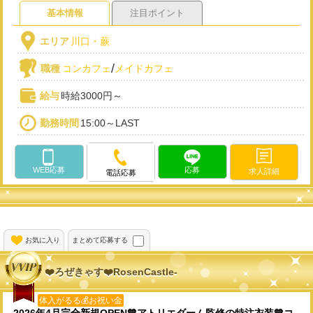
基本情報
注目ポイント
エリア
川口・蕨
/
職種
コンカフェ
メイドカフェ
給与
時給3000円～
勤務時間
15:00～LAST
WEB応募
応募
求人詳細
電話応募
お気に入り
まとめて応募する
❤️ろぜきゃす❤️RosenCastle-
体入がるる💰お祝い金