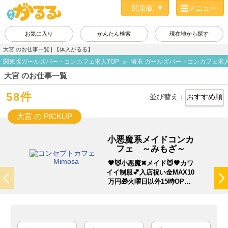
メニュー
お気に入り
かんたん検索
現在地から探す
大宮 のお仕事一覧 | 【体入がるる】
関東版ガールズバー・コンカフェ求人TOP
埼玉 ガールズバー・コンカフェ求
大宮 のお仕事一覧
58件
並び替え：
大宮 の PICKUP
小悪魔系メイドコンカ
フェ ～みもざ～
🖤😈小悪魔✖メイド😈🖤カワ
イイ制服💕入店祝い金MAX10
万円🎁火曜日以外15時OPEN
💖