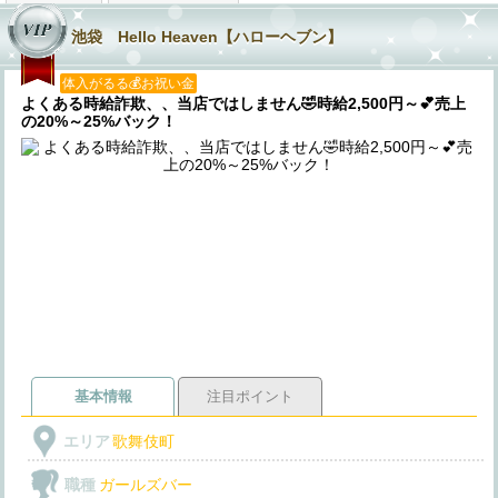
池袋 Hello Heaven【ハローヘブン】
体入がるる💰お祝い金
よくある時給詐欺、、当店ではしません🤣時給2,500円～💕売上
の20%～25%バック！
基本情報
注目ポイント
エリア
歌舞伎町
職種
ガールズバー