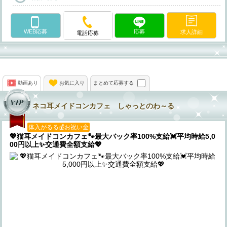
WEB応募
応募
求人詳細
電話応募
動画あり
お気に入り
まとめて応募する
ネコ耳メイドコンカフェ しゃっとのわ～る
体入がるる💰お祝い金
💖猫耳メイドコンカフェ🐾最大バック率100%支給💓平均時給5,0
00円以上✨交通費全額支給💖