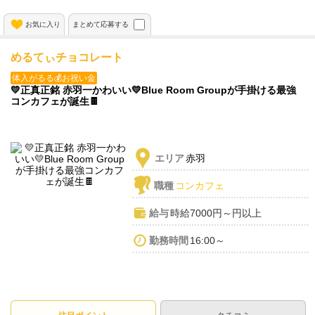
お気に入り
まとめて応募する
めるてぃチョコレート
体入がるる💰お祝い金
💛正真正銘 赤羽一かわいい💛Blue Room Groupが手掛ける最強
コンカフェが誕生🍫
エリア
赤羽
職種
コンカフェ
給与
時給7000円～円以上
勤務時間
16:00～