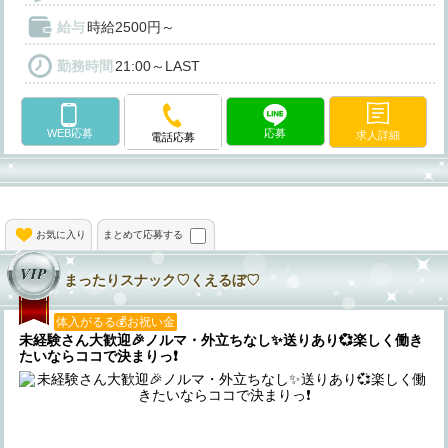
給与
時給2500円～
勤務時間
21:00～LAST
WEB応募
応募
求人詳細
電話応募
お気に入り
まとめて応募する
まったりスナック♡くえるぼ♡
体入がるる💰お祝い金
未経験さん大歓迎🎉ノルマ・外立ちなし✨️送りあり💞楽しく働き
たいならココで決まりっ❗️