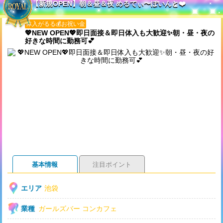
【新規OPEN】朝＆昼＆夜 めるてぃ〜ぽいんと❤️
体入がるる💰お祝い金
💖NEW OPEN💖即日面接＆即日体入も大歓迎✨朝・昼・夜の
好きな時間に勤務可💕
基本情報
注目ポイント
エリア
池袋
業種
ガールズバー
コンカフェ