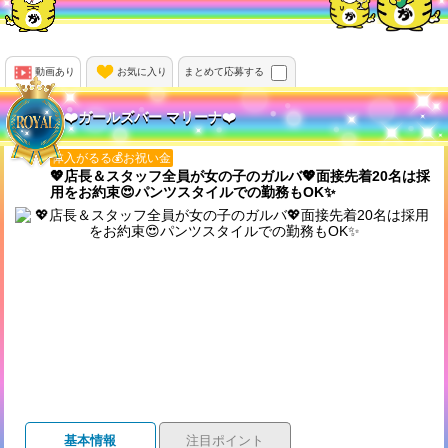
動画あり
お気に入り
まとめて応募する
❤️ガールズバー マリーナ❤️
体入がるる💰お祝い金
💖店長＆スタッフ全員が女の子のガルバ💖面接先着20名は採
用をお約束😍パンツスタイルでの勤務もOK✨
基本情報
注目ポイント