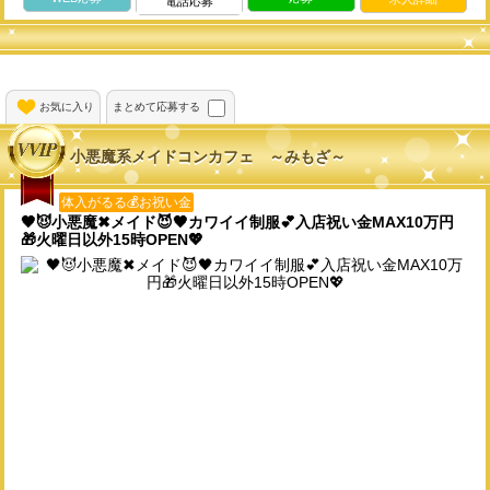
電話応募
お気に入り
まとめて応募する
小悪魔系メイドコンカフェ ～みもざ～
体入がるる💰お祝い金
🖤😈小悪魔✖メイド😈🖤カワイイ制服💕入店祝い金MAX10万円
🎁火曜日以外15時OPEN💖