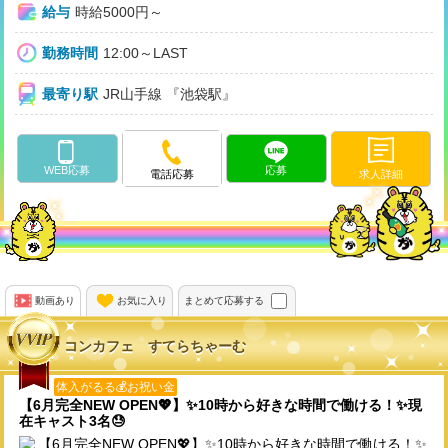
給与
時給5000円～
勤務時間
12:00～LAST
最寄り駅
JR山手線 『池袋駅』
WEB応募
応募
求人詳細
電話応募
動画あり
お気に入り
まとめて応募する
コンカフェ すてらちゃーむ
体入がるる💰お祝い金
【6月完全NEW OPEN💖】✨10時から好きな時間で働ける！✨現
在キャスト3名😓