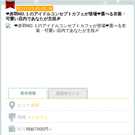
体入がるる💰お祝い金
❤赤羽NO.１のアイドルコンセプトカフェが登場❤選べる衣装・
可愛い店内であなたが主役🎉
基本情報
注目ポイント
エリア
赤羽
職種
コンカフェ
給与
時給7000円～