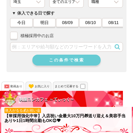
体入できる日で探す
今日
明日
08/09
08/10
08/11
積極採用中のお店
この条件で検索
動画あり
お気に入り
まとめて応募する
制服コンカフェ ～てぃっく～
体入がるる💰お祝い金
【🌸採用強化中🌸】入店祝い金最大10万円🎁送り迎え＆美容手当
あり✨1日1時間出勤もOK😌💖