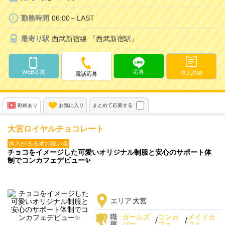
勤務時間
06:00～LAST
最寄り駅
西武新宿線 『西武新宿駅』
WEB応募
応募
求人詳細
電話応募
動画あり
お気に入り
まとめて応募する
大宮ロイヤルチョコレート
体入がるる💰お祝い金
チョコをイメージした可愛いオリジナル制服と安心のサポート体
制でコンカフェデビュー✨
エリア
大宮
職
ガールズ
コンカ
メイドカ
/
/
種
バー
フェ
フェ