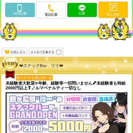
WEB応募
応募
求人詳細
電話応募
お気に入り
まとめて応募する
❤️スナックBar リリ❤️
体入がるる💰お祝い金
未経験者大歓迎✨年齢、経験等一切問いません💕未経験者も時給
2000円以上❣ノルマペナルティ一切なし