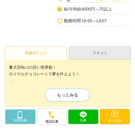
給与
時給4000円～円以上
勤務時間
18:00～LAST
注目ポイント
クチコミ
🍫大宮No.1の甘い世界観！
ロイヤルチョコレートで夢を叶えよう！
大宮駅から徒歩1分という
最高の好アクセスを誇るコンセプトカフェ
もっとみる
【ロイヤルチョコレート】が
新しい仲間を大募集！
当店は、
WEB応募
応募
求人詳細
電話応募
高級チョコレートをイメージした
甘く可愛い世界観と