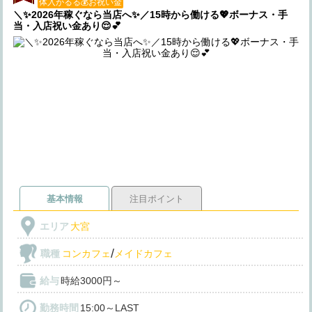
体入がるる💰お祝い金
＼✨2026年稼ぐなら当店へ✨／15時から働ける💖ボーナス・手
当・入店祝い金あり😌💕
基本情報
注目ポイント
エリア
大宮
/
職種
コンカフェ
メイドカフェ
給与
時給3000円～
勤務時間
15:00～LAST