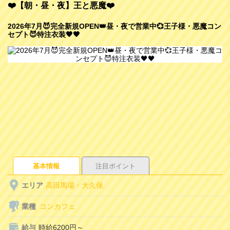
❤️【朝・昼・夜】王と悪魔❤️
2026年7月😈完全新規OPEN👑昼・夜で営業中💞王子様・悪魔コン
セプト😈特注衣装🖤🖤
基本情報
注目ポイント
エリア
高田馬場・大久保
業種
コンカフェ
給与
時給6200円～