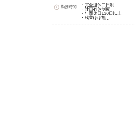
・完全週休二日制
勤務時間
・計画有休制度
・年間休日130日以上
・残業ほぼ無し