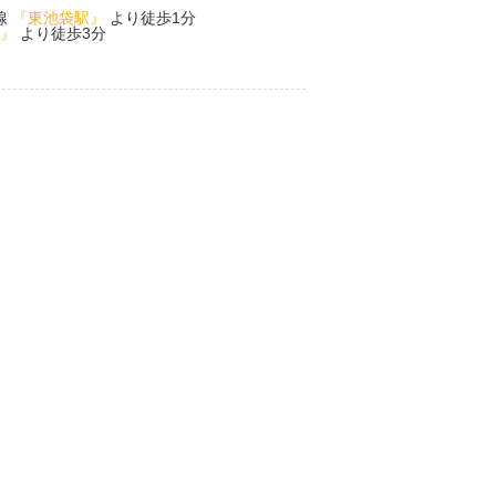
線
『東池袋駅』
より徒歩1分
』
より徒歩3分