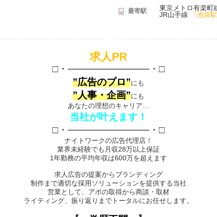
東京メトロ有楽町
最寄駅
JR山手線
『池袋駅
求人PR
□・────────────・□
”広告のプロ”
にも
”人事・企画”
にも
あなたの理想のキャリア…
当社が叶えます！
□・────────────・□
ナイトワークの広告代理店！
業界未経験でも月収28万以上保証
1年勤務の平均年収は600万を超えます
求人広告の提案からブランディング
制作まで適切な採用ソリューションを提供する当社
営業として、アポの取得から商談・取材
ライティング、振り返りまでトータルにお任せします。