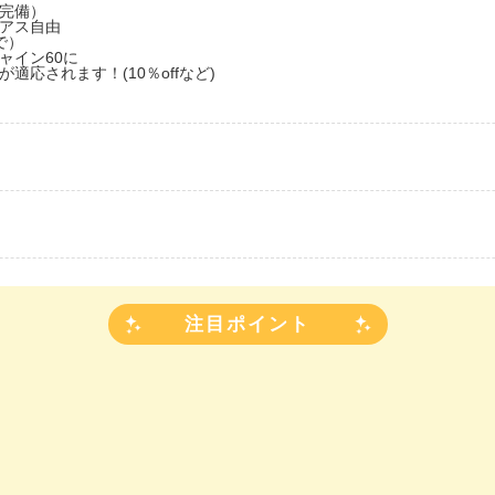
完備）
アス自由
で）
ャイン60に
応されます！(10％offなど)
注目ポイント