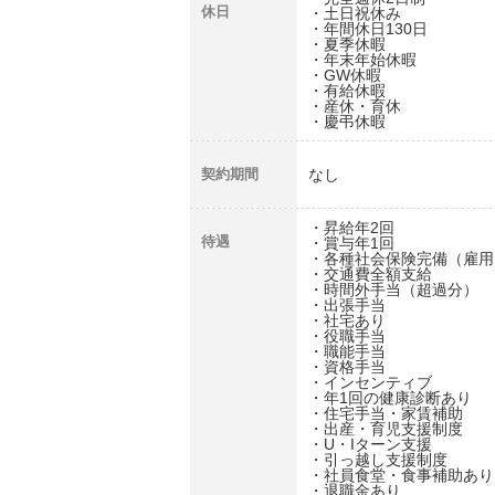
休日
・土日祝休み
・年間休日130日
・夏季休暇
・年末年始休暇
・GW休暇
・有給休暇
・産休・育休
・慶弔休暇
契約期間
なし
・昇給年2回
待遇
・賞与年1回
・各種社会保険完備（雇用
・交通費全額支給
・時間外手当（超過分）
・出張手当
・社宅あり
・役職手当
・職能手当
・資格手当
・インセンティブ
・年1回の健康診断あり
・住宅手当・家賃補助
・出産・育児支援制度
・U・Iターン支援
・引っ越し支援制度
・社員食堂・食事補助あり
・退職金あり