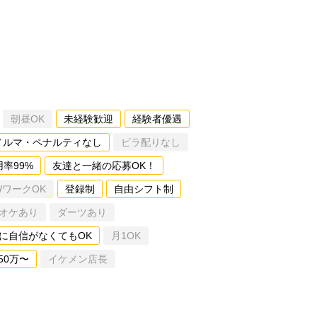
朝昼OK
未経験歓迎
経験者優遇
ノルマ・ペナルティなし
ビラ配りなし
用率99%
友達と一緒の応募OK！
WワークOK
登録制
自由シフト制
オケあり
ダーツあり
に自信がなくてもOK
月1OK
50万〜
イケメン店長