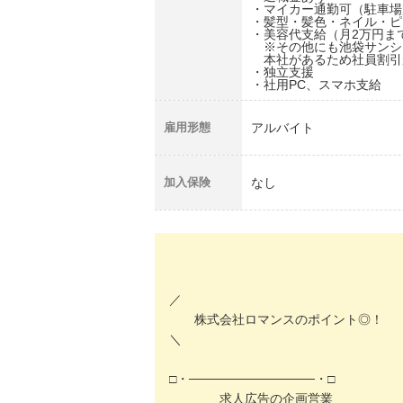
・マイカー通勤可（駐車場
・髪型・髪色・ネイル・ピ
・美容代支給（月2万円ま
※その他にも池袋サンシ
本社があるため社員割引が適
・独立支援
・社用PC、スマホ支給
雇用形態
アルバイト
加入保険
なし
／
株式会社ロマンスのポイント◎！
＼
□・──────────────・□
求人広告の企画営業