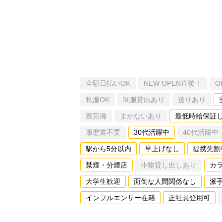
全額日払いOK
NEW OPEN直後！
O
私服OK
制服貸出あり
送りあり
寮完備
まかないあり
最低時給保証
履歴書不要
30代活躍中
40代活躍中
駅から5分以内
早上げなし
提携先割
禁煙・分煙店
小物貸し出しあり
カ
大学生歓迎
面倒な人間関係なし
派
インフルエンサー在籍
正社員登用可