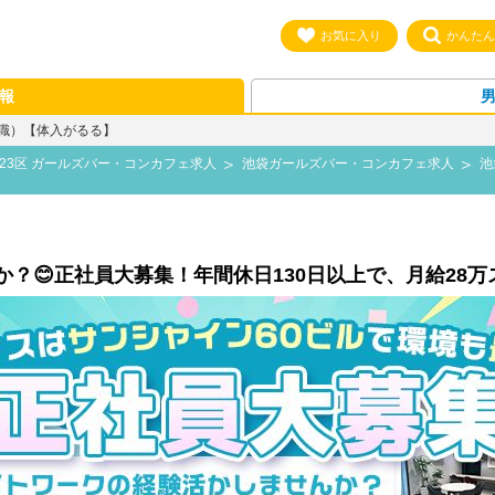
お気に入り
かんたん
報
転職）【体入がるる】
23区 ガールズバー・コンカフェ求人
池袋ガールズバー・コンカフェ求人
池
？😊正社員大募集！年間休日130日以上で、月給28万