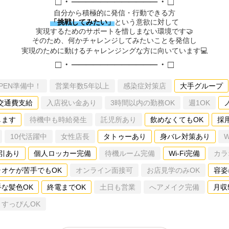
□・────────────・□
自分から積極的に発信・行動できる方
「挑戦してみたい」
という意欲に対して
実現するためのサポートを惜しまない環境です🤝
そのため、何かチャレンジしてみたいことを発信し
実現のために動けるチャレンジングな方に向いています💻
□・────────────・□
PEN準備中！
営業年数5年以上
感染症対策店
大手グループ
交通費支給
入店祝い金あり
3時間以内の勤務OK
週1OK
します
待機中も時給発生
託児所あり
飲めなくてもOK
採
10代活躍中
女性店長
タトゥーあり
身バレ対策あり
引あり
個人ロッカー完備
待機ルーム完備
Wi-Fi完備
カラ
ラオケが苦手でもOK
オンライン面接可
お店見学のみOK
容姿
手な髪色OK
終電までOK
土日も営業
へアメイク完備
月収
すっぴんOK