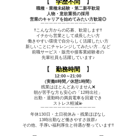
【
学歴不問
】
職種・業種未経験・第二新卒歓迎
人物・意欲重視の採用
営業のキャリアを始めてみたい方歓迎◎
￣￣￣￣￣￣￣￣￣￣￣￣￣
‼️こんな方からの応募、歓迎します‼️
イチから営業として成長したい方
働きやすい環境で自分らしく活躍したい方
新しいことにチャレンジしてみたい方…など
前職サービス・販売や接客業経験者の
先輩社員も活躍しています♪
【
勤務時間
】
12:00～21:00
（実働8時間／休憩1時間）
残業はほとんどありません❌
朝が苦手な方も安心の「12時出社」
出勤・退勤時の満員電車を回避でき
ストレス軽減💫
￣￣￣￣￣￣￣￣￣￣￣￣￣
年休130日・土日祝休み・残業ほぼなし
13時出勤など働きやすさ抜群♪
その他、手厚い福利厚生と待遇が整っています‼️