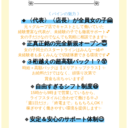
🌺───────────────🌺
《 パインの魅力 》
🔹
〈代表〉〈店長〉が
全員女の子🤗
元々グループ店でキャストとして働いていた
経験豊富な代表が、未経験の子でも徹底サポート💕
女の子だけなのでなんでも気軽に相談できます✨
🔹
正真正銘の完全新規オープン😇
女の子同士のスタートラインはみんな一緒🌱
未経験者も多くみんなで切磋琢磨できる環境です💕
🔹
３桁越えの超高額バック！？😲
時給＋高額バックは【エリアトップクラス】✨
お給料だけではなく、頑張り次第で
賞金も出ちゃいます✌️
🔹
自由すぎるシフト制度😆
15時から9時まで営業しているから、
ライフスタイルに合わせて働ける🌞🌙
「週1日だけ」「終電まで」ももちろんOK！
稼ぎやすく働きやすい環境を提供します✨
🔹
安定＆安心のサポート体制😉