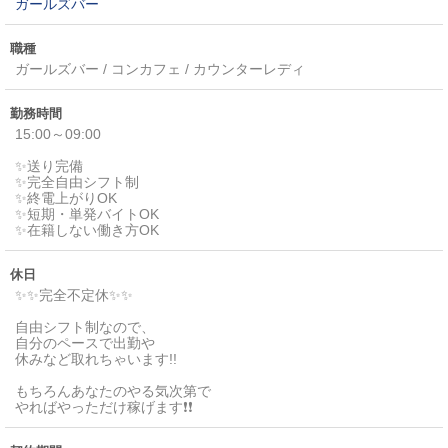
ガールズバー
職種
ガールズバー / コンカフェ / カウンターレディ
勤務時間
15:00～09:00
✨送り完備
✨完全自由シフト制
✨終電上がりOK
✨短期・単発バイトOK
✨在籍しない働き方OK
休日
✨✨完全不定休✨✨
自由シフト制なので、
自分のペースで出勤や
休みなど取れちゃいます!!
もちろんあなたのやる気次第で
やればやっただけ稼げます❗️❗️