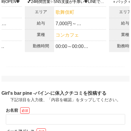
時OPEN💖
💕24時間営業✨SNS支援が手厚い💖LINEで面
＋バック＋
接可✨
上記の内容について記載のとおり相違ないことを約束するととも
エリア
エリ
歌舞伎町
に、今後公開するお仕事情報が実勤務と相違ないことを保証しま
す。
給与
給与
上
7,000円～
上記の内容が変更になった場合は、速やかに体入がるる運営事務
あり◎
局に連絡することを約束します。
業種
業種
コンカフェ
❤️全額日払いOK
勤務時間
勤務時
00:00～00:00
OK
❤️面接交通費支給（We
り
b面接OK）
あり
✨✨24時間営業✨✨
❤️ノルマなし
がありま
❤️週1日・1日3時間～
AX【10
❤️入店お祝い金
くださ
❤️終電まで・遅出勤務
あり
OK
Girl's bar pine -パイン-に体入クチコミを投稿する
OK
❤️土曜日営業あり
下記項目を入力後、「内容を確認」をタップしてください。
❤️何回か体験入店OK
～時給5,00
お名前
必須
業
❤️マイカー通勤OK
出勤も大
❤️送りあり
籍中です♪