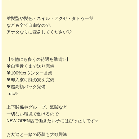
💜髪型や髪色・ネイル・アクセ・タトゥー💜
なども全て自由なので、
アナタなりに変身してください💘
【✨他にも多くの待遇を準備✨】
💖自宅近くまで送り完備
💖100%カウンター営業
💖即入寮可能の寮を完備
💖超高額バック完備
..etc✨
上下関係やグループ、派閥など
一切ない環境で働けるので
NEW OPEN店で働きたい子にはぴったりです✨
お友達と一緒の応募も大歓迎🌺