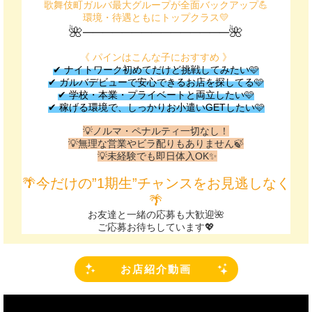
歌舞伎町ガルバ最大グループが全面バックアップ💪
環境・待遇ともにトップクラス💛
🌺───────────────🌺
《 パインはこんな子におすすめ 》
✔ ナイトワーク初めてだけど挑戦してみたい🩷
✔ ガルバデビューで安心できるお店を探してる🩷
✔ 学校・本業・プライベートと両立したい🩷
✔ 稼げる環境で、しっかりお小遣いGETしたい🩷
💡ノルマ・ペナルティ一切なし！
💡無理な営業やビラ配りもありません🍃
💡未経験でも即日体入OK✨
🌴今だけの”1期生”チャンスをお見逃しなく
🌴
お友達と一緒の応募も大歓迎🌺
ご応募お待ちしています💖
お店紹介動画