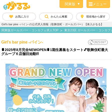
メニュー
お気に入り
かんたん検索
現在地から探す
Girl's bar pine -パイン-の公式求人情報（歌舞伎町・ガールズバー）【体入がるる】
関東版ガールズバー・コンカフェ求人TOP
東京23区 ガールズバー・コンカフ
Girl's bar pine -パイン-
2025/10/7
🍍2025年8月完全NEWOPEN🍍1期生募集をスタート💕歌舞伎町最大
グループ６店舗目始動❗️❗️
1 / 5