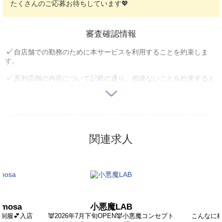
たくさんのご応募お待ちしています💖
審査確認情報
自店舗での勤務のために本サービスを利用することを約束しま
す。
系列店舗の内容について記載の通り、相違ないことを約束すると
ともに、風俗店や公序良俗に反するような店舗はないことを約束し
ます。
自店舗ならびに系列店舗、法人・関連企業に反社会勢力との関係
がないことを約束します。
関連求人
ユーザー苦情等トラブル発生時には利用できなくなる可能性があ
ることを確認しました。
法外なペナルティを課すことはないことを約束します。
18歳未満勤務者の雇用を行っていない、かつ行わないことを約束
します。
mosa
小悪魔LAB
過去1年以内に求人媒体ご利用料金の1ケ月以上の支払い遅れや未
イ制服💕入店
👿2026年7月下旬OPEN👿小悪魔コンセプト
こんなに稼げ
払いは発生していません。