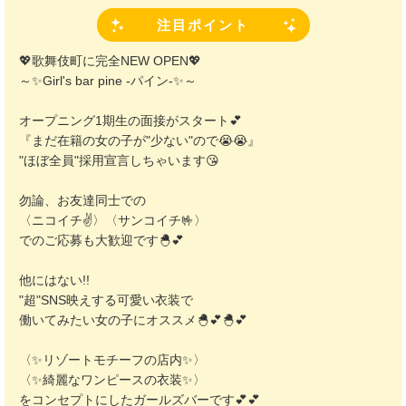
注目ポイント
💖歌舞伎町に完全NEW OPEN💖
～✨Girl's bar pine -パイン-✨～
オープニング1期生の面接がスタート💕
『まだ在籍の女の子が"少ない"ので😭😭』
"ほぼ全員"採用宣言しちゃいます😘
勿論、お友達同士での
〈ニコイチ✌〉〈サンコイチ🤟〉
でのご応募も大歓迎です🐣💕
他にはない!!
"超"SNS映えする可愛い衣装で
働いてみたい女の子にオススメ🐣💕🐣💕
〈✨リゾートモチーフの店内✨〉
〈✨綺麗なワンピースの衣装✨〉
をコンセプトにしたガールズバーです💕💕