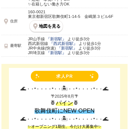
✨在籍しない働き方OK
160-0021
東京都新宿区歌舞伎町1-14-5 金嶋第３ビル6F
住所
地図を見る
JR山手線
『新宿駅』
より徒歩3分
西武新宿線
『西武新宿駅』
より徒歩1分
最寄駅
JR中央線(快速)
『新宿駅』
より徒歩3分
JR埼京線
『新宿駅』
より徒歩3分
求人PR
🌊
🏝️
🌊
・・*・・・・*・・
・・*・・・・*・・
🌴2025年8月🌴
🍍
パイン
🍍
歌舞伎町にNEW OPEN
🌊
🏝️
🌊
・・*・・・・*・・
・・*・・・・*・・
✨オープニング1期生、今だけ大募集中✨