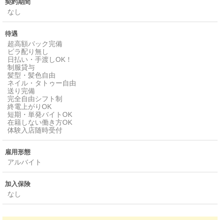
契約期間
なし
待遇
超高額バック完備
ビラ配り無し
日払い・手渡しOK！
制服貸与
髪型・髪色自由
ネイル・タトゥー自由
送り完備
完全自由シフト制
終電上がりOK
短期・単発バイトOK
在籍しない働き方OK
体験入店随時受付
雇用形態
アルバイト
加入保険
なし