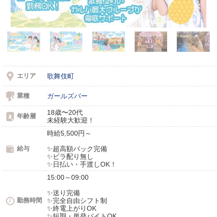
エリア
歌舞伎町
業種
ガールズバー
18歳〜20代
年齢層
未経験大歓迎！
時給5,500円～
給与
✨超高額バック完備
✨ビラ配り無し
✨日払い・手渡しOK！
15:00～09:00
✨送り完備
勤務時間
✨完全自由シフト制
✨終電上がりOK
✨短期・単発バイトOK