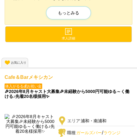
私服のキャストと楽しめるくつろぎの空間。
もっとみる
ワンランク上の世界を知りたい女性に
ピッタリの名店です😆✨
今なら《💕入店祝金20万円💕》支給‼︎
求人詳細
／
2023年夏 新店OPEN予定💖
＼
お気に入り
Cafe＆Barメキシカン
体入がるる💰お祝い金
🎉2026年8月キャスト大募集🎉未経験から5000円可能ゆる～く働
ける♪先着20名様採用✨️
エリア
浦和・南浦和
/
職種
ガールズバー
ラウンジ