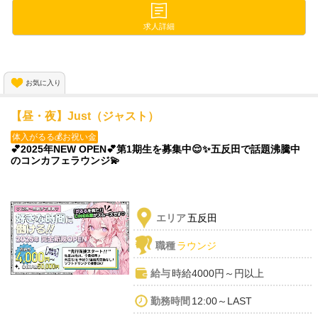
ママとみんなで接客するから
気楽な気持ちでいて大丈夫です🙆
求人詳細
ちょっとした
会話のコツも教えちゃいますよ♪
お気に入り
♡・・*・・♡・・*・・♡
【昼・夜】Just（ジャスト）
体入がるる💰お祝い金
💕2025年NEW OPEN💕第1期生を募集中😌✨五反田で話題沸騰中
のコンカフェラウンジ💫
エリア
五反田
職種
ラウンジ
給与
時給4000円～円以上
勤務時間
12:00～LAST