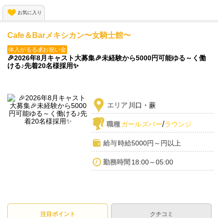
私服勤務OK＆送迎あり✨️
お気に入り
-－——————━━━★
Cafe＆Barメキシカン〜女騎士館〜
体入がるる💰お祝い金
🎉2026年8月キャスト大募集🎉未経験から5000円可能ゆる～く働
ける♪先着20名様採用✨️
エリア
川口・蕨
/
職種
ガールズバー
ラウンジ
給与
時給5000円～円以上
勤務時間
18:00～05:00
注目ポイント
クチコミ