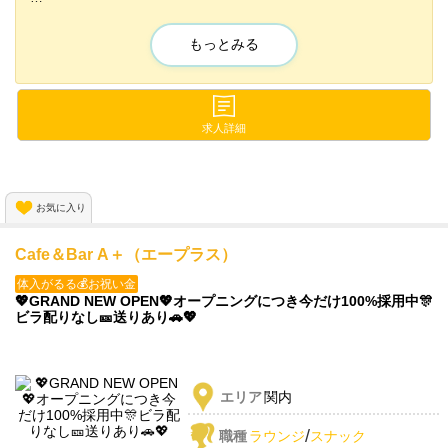
💎 エリア最高クラスの【時給4,000円以上】スタート
🎀 女の子同士も和気あいあいで上下関係なし
もっとみる
🚗 終電後も送りありで安心
🕊 完全自由シフトで週1～OK
求人詳細
お気に入り
Cafe＆Bar A＋（エープラス）
体入がるる💰お祝い金
💖GRAND NEW OPEN💖オープニングにつき今だけ100%採用中🎊
ビラ配りなし🎫送りあり🚗💖
エリア
関内
/
職種
ラウンジ
スナック