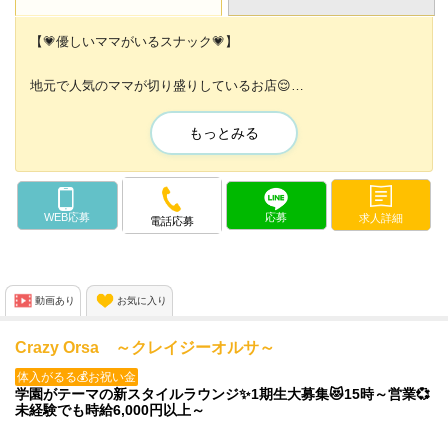
【💗優しいママがいるスナック💗】
地元で人気のママが切り盛りしているお店😌
女の子目線でイロイロ考えてくれています💕✨
もっとみる
ノルマや罰金、悲しい天引きもないので
未経験の方も安心してスタートできますよ🐥
スナックなのでガールズバーのように
WEB応募
応募
求人詳細
電話応募
ギラギラしていたり賑やかすぎることはありません💕
動画あり
お気に入り
Crazy Orsa ～クレイジーオルサ～
体入がるる💰お祝い金
学園がテーマの新スタイルラウンジ✨1期生大募集😻15時～営業💞
未経験でも時給6,000円以上～