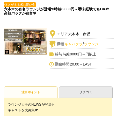
体入がるる💰お祝い金
六本木の有名ラウンジが登場✨時給8,000円～😻未経験でもOK🌱
高額バックが豊富💙
エリア
六本木・赤坂
/
職種
キャバクラ
ラウンジ
給与
時給8000円～円以上
勤務時間
20:00～LAST
注目ポイント
クチコミ
ラウンジ大手のNEWSが登場✨
キャストを大募集💖