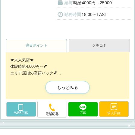
給与
時給4000円～25000
勤務時間
18:00～LAST
注目ポイント
クチコミ
★大人気店★
体験時給4,000円～💕
エリア屈指の高額バック💕
✨時給保証
もっとみる
✨日払い可能
✨見学・体験入店OK
✨無料送り
✨入店祝金あり
WEB応募
応募
求人詳細
電話応募
✨友達紹介手当あり
✨待機中も時給発生(待機・休憩中に課題をやってもOK)
✨ノルマなし