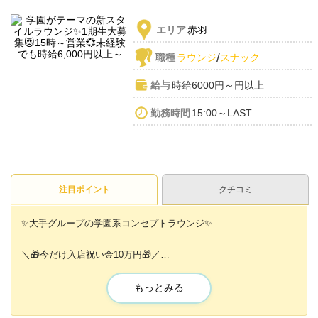
エリア
赤羽
/
職種
ラウンジ
スナック
給与
時給6000円～円以上
勤務時間
15:00～LAST
注目ポイント
クチコミ
✨大手グループの学園系コンセプトラウンジ✨
＼🎁今だけ入店祝い金10万円🎁／
その他にも…
もっとみる
💖無料の送りあり
💖可愛い学園系の衣装