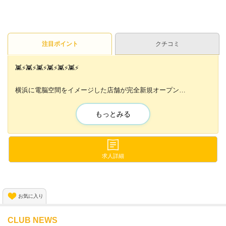
注目ポイント
クチコミ
👾⚡👾⚡👾⚡👾⚡👾⚡👾⚡
横浜に電脳空間をイメージした店舗が完全新規オープン
👾⚡👾⚡👾⚡👾⚡👾⚡👾⚡
もっとみる
第1期生さんを募集中✨
電脳空間風の
求人詳細
可愛すぎる店内で働けちゃう⭐
《時給4,500円以上可能！》
お気に入り
+最大バック率は60%😍💕
CLUB NEWS
頑張った分だけしっかり稼げます✨