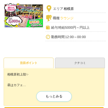
エリア
相模原
職種
ラウンジ
給与
時給5000円～円以上
勤務時間
12:00～00:00
注目ポイント
クチコミ
相模原初上陸✨
昼はカフェ
夜は相席屋ラウンジ&BAR😌💕
もっとみる
オープニングスタッフ大募集！