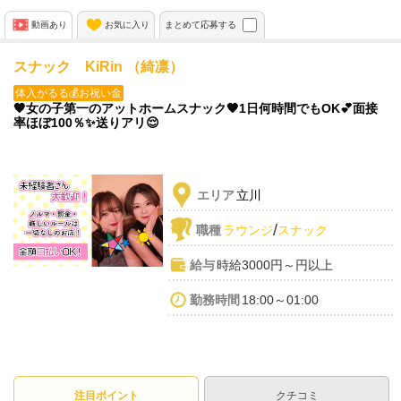
✨都内美容/ネイル代補助
動画あり
お気に入り
まとめて応募する
ご応募お待ちしております💖
スナック KiRin （綺凛）
体入がるる💰お祝い金
🧡女の子第一のアットホームスナック🧡1日何時間でもOK💕面接
率ほぼ100％✨送りアリ😌
エリア
立川
/
職種
ラウンジ
スナック
給与
時給3000円～円以上
勤務時間
18:00～01:00
注目ポイント
クチコミ