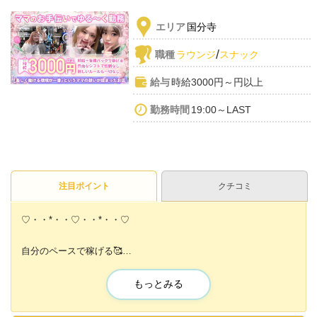
エリア
国分寺
/
職種
ラウンジ
スナック
給与
時給3000円～円以上
勤務時間
19:00～LAST
注目ポイント
クチコミ
♡・・*・・♡・・*・・♡
自分のペースで稼げる🥰
最初はママのお手伝いから
徐々にお仕事を覚えていけます⭕
もっとみる
１対１じゃなく