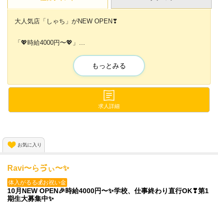
大人気店「しゃち」がNEW OPEN❣
「💖時給4000円〜💖」
「💖全額日払いOK💖」
「💖プライベート最優先💖」
もっとみる
「💖オープニング第1期生💖」
...etc
女の子がまだまだ全然足りません😢
「先着20名」の方限定で✨
求人詳細
全員採用お約束します❣
少しでも気になったら応募してくださいね💖
お気に入り
Ravi〜らゔぃ〜✨️
体入がるる💰お祝い金
10月NEW OPEN🎉時給4000円〜✨️学校、仕事終わり直行OK❣第1
期生大募集中✨️