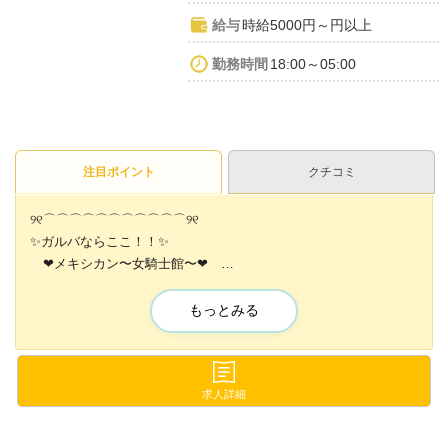
給与
時給5000円～円以上
勤務時間
18:00～05:00
注目ポイント
クチコミ
୨୧⌒⌒⌒⌒⌒⌒⌒⌒⌒⌒⌒୨୧
✨️ガルバならここ！！✨️
❤メキシカン〜女騎士館〜❤
୨୧⌒⌒⌒⌒⌒⌒⌒⌒⌒⌒⌒୨୧
もっとみる
エリアNo.1高時給・高待遇✨️
-－——————━━━★
圧倒的働きやすさ✨️
求人詳細
-－——————━━━★