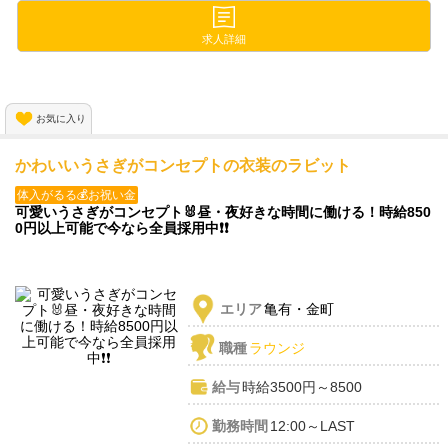
気軽に楽しみながら稼げるお店です✨️
求人詳細
お気に入り
かわいいうさぎがコンセプトの衣装のラビット
体入がるる💰お祝い金
可愛いうさぎがコンセプト🐰昼・夜好きな時間に働ける！時給850
0円以上可能で今なら全員採用中❗❗
エリア
亀有・金町
職種
ラウンジ
給与
時給3500円～8500
勤務時間
12:00～LAST