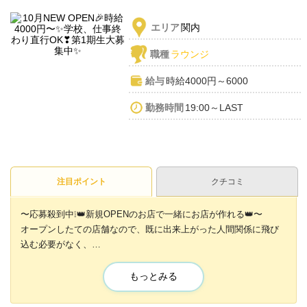
エリア
関内
職種
ラウンジ
給与
時給4000円～6000
勤務時間
19:00～LAST
注目ポイント
クチコミ
〜応募殺到中❕️👑新規OPENのお店で一緒にお店が作れる👑〜
オープンしたての店舗なので、既に出来上がった人間関係に飛び
込む必要がなく、
初めての方でも馴染める環境です◎
もっとみる
時給は4000円❣
さらに❕️入店を決めてくれた方には入店祝い金も上げちゃいます♪