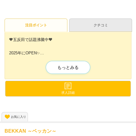
注目ポイント
クチコミ
🧡五反田で話題沸騰中🧡
2025年にOPEN✨
『先着20名』全員採用しちゃいます😍💕
もっとみる
未経験者にオススメしたい!!
【🧡圧倒的稼ぎやすさ🧡】
&
【🧡五反田トップの高待遇🧡】
求人詳細
プライベートの両立しやすさや
自由度の高さなど様々な魅力があります💖✨
お気に入り
BEKKAN ～ベッカン～