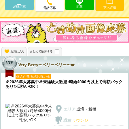
WEB応募
応募
求人詳細
電話応募
お気に入り
まとめて応募する
Very Berry〜ベリーベリー〜❤️
体入がるる💰お祝い金
🎉2026年大募集中🎉未経験大歓迎♪時給4000円以上で高額バック
あり✨️日払いOK！
エリア
成増・板橋
職種
ラウンジ