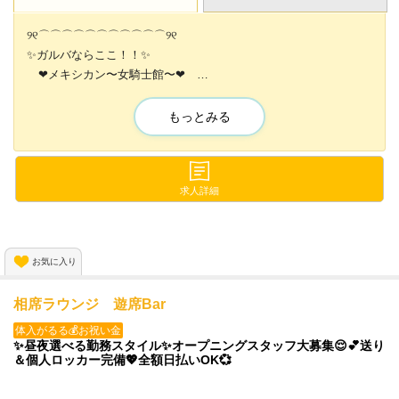
୨୧⌒⌒⌒⌒⌒⌒⌒⌒⌒⌒⌒୨୧
✨️ガルバならここ！！✨️
❤メキシカン〜女騎士館〜❤
୨୧⌒⌒⌒⌒⌒⌒⌒⌒⌒⌒⌒୨୧
もっとみる
エリアNo.1高時給・高待遇✨️
-－——————━━━★
圧倒的働きやすさ✨️
求人詳細
-－——————━━━★
私服勤務OK＆送迎あり✨️
お気に入り
-－——————━━━★
相席ラウンジ 遊席Bar
体入がるる💰お祝い金
✨昼夜選べる勤務スタイル✨オープニングスタッフ大募集😌💕送り
＆個人ロッカー完備💖全額日払いOK💞