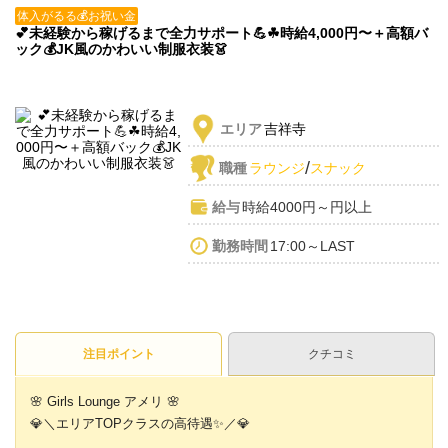
体入がるる💰お祝い金
💕未経験から稼げるまで全力サポート💪☘時給4,000円〜＋高額バ
ック💰JK風のかわいい制服衣装👗
エリア
吉祥寺
/
職種
ラウンジ
スナック
給与
時給4000円～円以上
勤務時間
17:00～LAST
注目ポイント
クチコミ
🌸 Girls Lounge アメリ 🌸
💎＼エリアTOPクラスの高待遇✨／💎