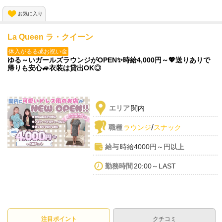
今なら
お気に入り
採用お祝い金"3万円"プレゼント🎁✨
La Queen ラ・クイーン
ぜひご応募ください🐣
体入がるる💰お祝い金
ゆる～いガールズラウンジがOPEN✨時給4,000円～💖送りありで
帰りも安心🚙衣装は貸出OK◎
エリア
関内
/
職種
ラウンジ
スナック
給与
時給4000円～円以上
勤務時間
20:00～LAST
注目ポイント
クチコミ