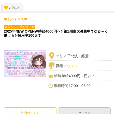
お気に入り
ご応募お待ちしています✨️
❤し^ゃ^ち❤
体入がるる💰お祝い金
2025年NEW OPEN🎉時給4000円〜✨️第1期生大募集中❣ゆる～く
働ける✨️採用率100％❣
エリア
下北沢・経堂
職種
ラウンジ
給与
時給4000円～円以上
勤務時間
17:00～05:00
注目ポイント
クチコミ