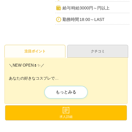
給与
時給3000円～円以上
勤務時間
18:00～LAST
注目ポイント
クチコミ
＼NEW OPEN🌷✨／
あなたの好きなコスプレで
気楽に楽しく働ける新感覚ラウンジ💖
もっとみる
未経験者さんでも
時給3,000円以上でスタート💖
ラウンジにでは珍しい『送り』を完備🚗✨
求人詳細
コスプレが苦手な方は私服でもOK😆🌷