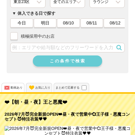
体入できる日で探す
今日
明日
08/10
08/11
08/12
積極採用中のお店
この条件で検索
動画あり
お気に入り
まとめて応募する
❤️【朝・昼・夜】王と悪魔❤️
2026年7月😈完全新規OPEN👑昼・夜で営業中💞王子様・悪魔コン
セプト😈特注衣装🖤🖤