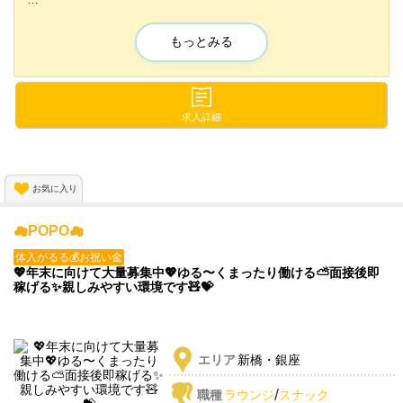
✨未経験でも活躍している子がたくさんいます✨
もっとみる
ラウンジだからキャバクラよりも緩～く稼げちゃう🎁
✨送り完備
✨衣装レンタルあり
求人詳細
✨ヘアメイクあり
✨個人ロッカーあり
などなど…
お気に入り
嬉しい待遇をたくさんあります💓
☁POPO☁
この機会にぜひご応募ください✨
体入がるる💰お祝い金
💖年末に向けて大量募集中💖ゆる〜くまったり働ける⛅️面接後即
稼げる✨️親しみやすい環境です🧸💝
エリア
新橋・銀座
/
職種
ラウンジ
スナック