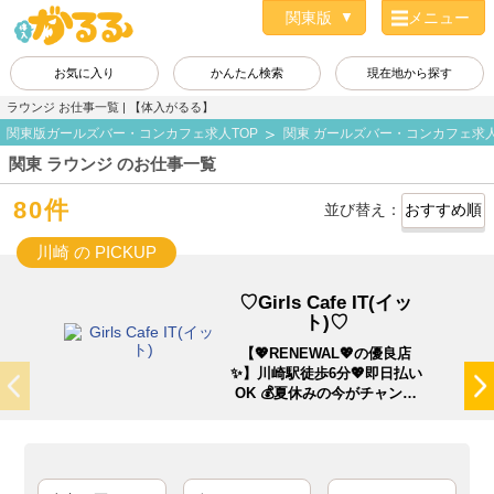
メニュー
お気に入り
かんたん検索
現在地から探す
ラウンジ お仕事一覧 | 【体入がるる】
関東版ガールズバー・コンカフェ求人TOP
関東 ガールズバー・コンカフェ求
関東 ラウンジ のお仕事一覧
80件
並び替え：
川崎 の PICKUP
♡Girls Cafe IT(イッ
ト)♡
【💖RENEWAL💖の優良店
✨】川崎駅徒歩6分💖即日払い
OK 💰夏休みの今がチャンス
🌊