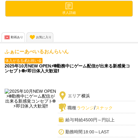
💖即日体入いつでもOK
💖ノルマ・ペナルティ・キャッチなし
求人詳細
オープン直後の今だけ！
【先着10名】は面接合格率100%💡
動画あり
お気に入り
お気軽にご応募おまちしてます✨
ふぁにーあべいるおんらいん
体入がるる💰お祝い金
2025年10月NEW OPEN⚡🌐勤務中にゲーム配信が出来る新感覚コ
ンセプト🌐⚡即日体入大歓迎❗
エリア
横浜
/
職種
ラウンジ
スナック
給与
時給4500円～円以上
勤務時間
18:00～LAST