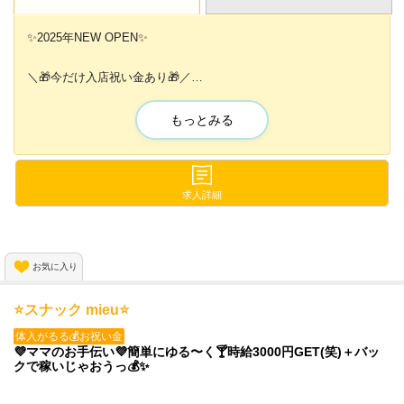
✨2025年NEW OPEN✨
＼🎁今だけ入店祝い金あり🎁／
その他にも…
もっとみる
💖無料の送りあり
💖可愛い衣装貸出OK
💖即日体入いつでもOK
💖髪型・髪色・ネイルなど自由etc...
求人詳細
オープン直後の今だけ！
【先着20名】は面接合格率100%💡
お気に入り
お気軽にご応募おまちしてます✨
⭐️スナック mieu⭐️
体入がるる💰お祝い金
💜ママのお手伝い💜簡単にゆる〜く🍸時給3000円GET(笑)＋バッ
クで稼いじゃおうっ💰✨