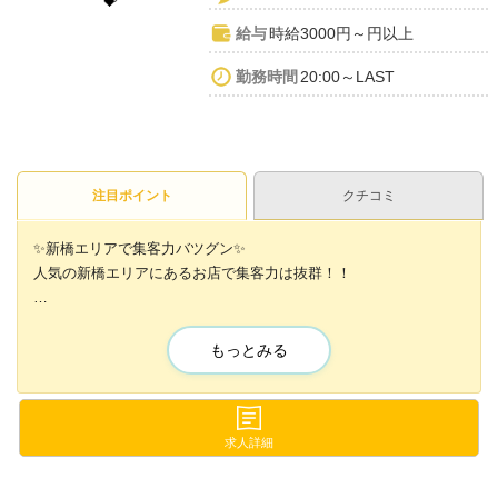
給与
時給3000円～円以上
勤務時間
20:00～LAST
注目ポイント
クチコミ
✨️新橋エリアで集客力バツグン✨️
人気の新橋エリアにあるお店で集客力は抜群！！
だから、シフトカットの心配はなく
好きな時間に好きなだけ稼げます◎
もっとみる
年末に向けてただいま積極採用中❣
人柄重視の採用だから
求人詳細
スタッフやキャストは仲良く
圧倒的な安心感があります♪