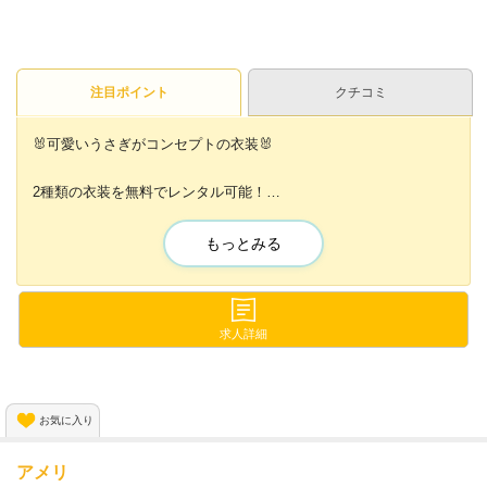
注目ポイント
クチコミ
🐰可愛いうさぎがコンセプトの衣装🐰
2種類の衣装を無料でレンタル可能！
その日の気分に合わせて着ることができます🐰
もっとみる
さらに時給は未経験からでも3500以上は保証😘
8500円以上も可能でたっぷり稼げちゃいます❗️
お給料も全額日払いOK！
求人詳細
ご相談も受け付けていますのでお気軽にご連絡ください
お気に入り
アメリ