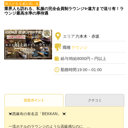
体入がるる💰お祝い金
業界人も訪れる、私服の完全会員制ラウンジ✨遠方まで送り有！ラ
ウンジ最高水準の厚待遇
エリア
六本木・赤坂
職種
ラウンジ
給与
時給8000円～円以上
勤務時間
19:00～01:00
注目ポイント
クチコミ
💓西麻布の有名店「BEKKAN」 💓
一流ホテルのラウンジのような高級感なのに、