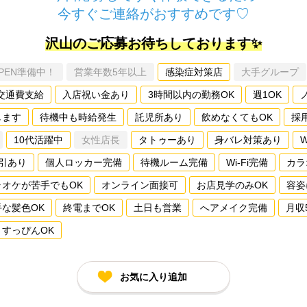
今すぐご連絡がおすすめです♡
沢山のご応募お待ちしております✨
PEN準備中！
営業年数5年以上
感染症対策店
大手グループ
交通費支給
入店祝い金あり
3時間以内の勤務OK
週1OK
します
待機中も時給発生
託児所あり
飲めなくてもOK
採
10代活躍中
女性店長
タトゥーあり
身バレ対策あり
引あり
個人ロッカー完備
待機ルーム完備
Wi-Fi完備
カラ
ラオケが苦手でもOK
オンライン面接可
お店見学のみOK
容姿
手な髪色OK
終電までOK
土日も営業
へアメイク完備
月収
すっぴんOK
お気に入り追加