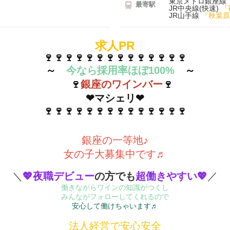
東京メトロ銀座線
最寄駅
JR中央線(快速)
『
JR山手線
『秋葉原
求人PR
🍷🍷🍷🍷🍷🍷🍷🍷🍷🍷🍷🍷🍷🍷
～
今なら採用率ほぼ100%
～
🍷
銀座のワインバー
🍷
❤マシェリ❤
🍷🍷🍷🍷🍷🍷🍷🍷🍷🍷🍷🍷🍷🍷
銀座の一等地♪
女の子大募集中です♬
＼
💖夜職デビュー
の方でも
超働きやすい💖
／
働きながらワインの知識がつくし
みんながフォローしてくれるので
安心して働けちゃいます♬
法人経営で安心安全