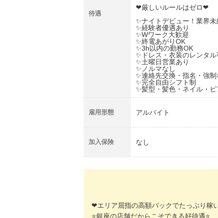
❤厳しいルールはゼロ❤
待遇
✨️ナイトデビュー！業界未
✨️経験者優遇あり
✨️Wワーク大歓迎
✨️終電あがりOK
✨️3h以内の勤務OK
✨️ドレス・衣装のレンタル
✨️土曜日営業あり
✨️ノルマなし
✨️連絡先交換・指名・強制
✨️完全自由シフト制
✨️髪型・髪色・ネイル・
雇用形態
アルバイト
加入保険
なし
❤エリア屈指の高額バックでたっぷり稼
⭐️銀座の店舗だからこそできる好待遇⭐️