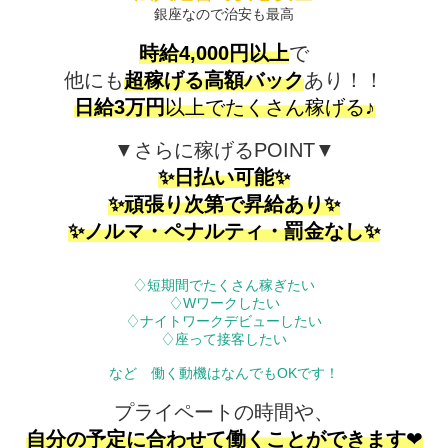
銀座なので治安も最高
時給4,000円以上
で
他にも
超稼げる高額バック
あり！！
日給3万円
以上でたくさん稼げる♪
▼さらに稼げるPOINT▼
✨日払い可能✨
✨頑張り次第で昇給あり✨
✨ノルマ・ペナルティ・罰金なし✨
♢短期間でたくさん稼ぎたい
♢Wワークしたい
♢ナイトワークデビューしたい
♢座って接客したい
など 働く動機はなんでもOKです！
プライペートの時間や、
自分の予定に合わせて働くことができます
❤