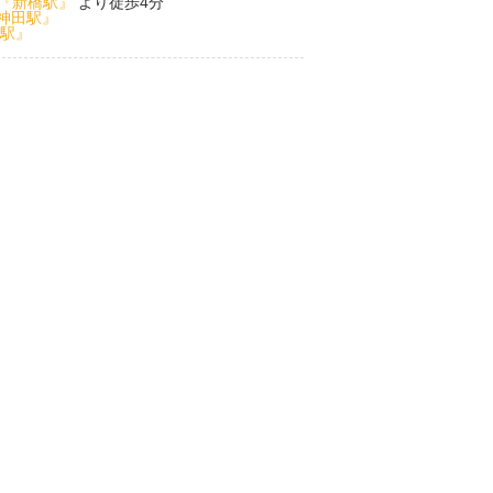
『新橋駅』
より徒歩4分
神田駅』
駅』