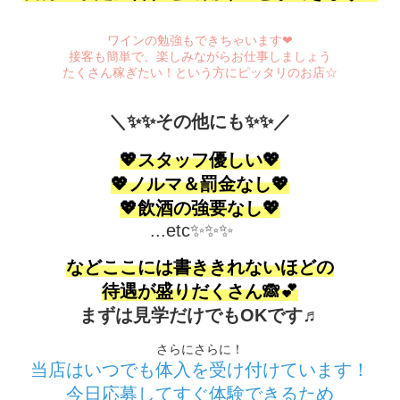
ワインの勉強もできちゃいます❤
接客も簡単で、楽しみながらお仕事しましょう
たくさん稼ぎたい！という方にピッタリのお店☆
＼✨✨その他にも✨✨／
💖スタッフ優しい💖
💖ノルマ＆罰金なし💖
💖飲酒の強要なし💖
...etc✨✨✨
などここには書ききれないほどの
待遇が盛りだくさん🙈💕
まずは見学だけでもOKです♬
さらにさらに！
当店はいつでも体入を受け付けています！
今日応募してすぐ体験できるため