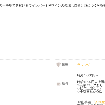
業種
ラウンジ
時給4,000円～
時給4000円以上可
給与
✨️高額バックあり
✨️給与上限なし♪
✨全額日払いOK♪
JR山手線
『新橋駅