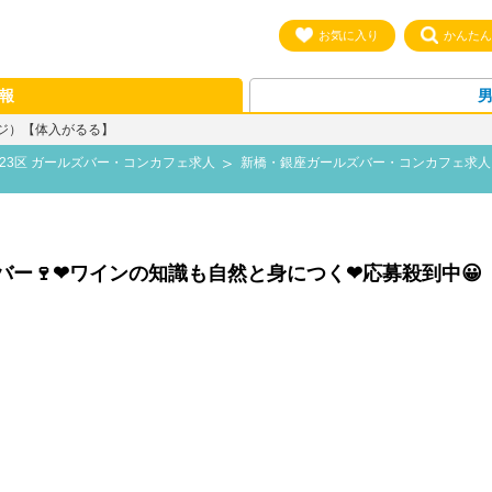
お気に入り
かんたん
報
ジ）【体入がるる】
23区 ガールズバー・コンカフェ求人
新橋・銀座ガールズバー・コンカフェ求
バー🍷❤ワインの知識も自然と身につく❤応募殺到中😀