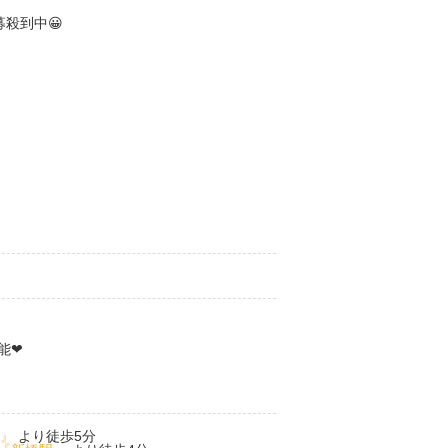
能❤
』
より徒歩5分