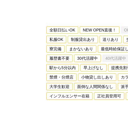
全額日払いOK
NEW OPEN直後！
O
私服OK
制服貸出あり
送りあり
寮完備
まかないあり
最低時給保証
履歴書不要
30代活躍中
40代活躍中
駅から5分以内
早上げなし
提携先割
禁煙・分煙店
小物貸し出しあり
カ
大学生歓迎
面倒な人間関係なし
派
インフルエンサー在籍
正社員登用可