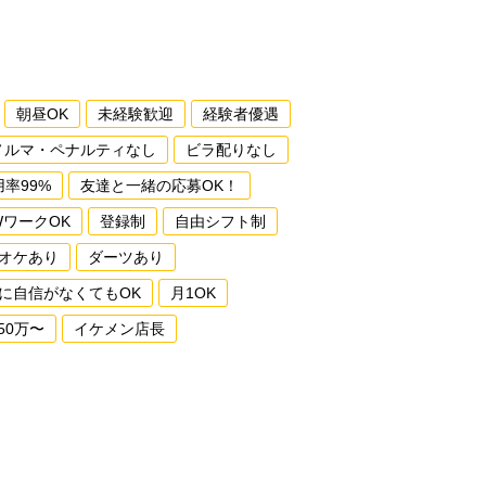
朝昼OK
未経験歓迎
経験者優遇
ノルマ・ペナルティなし
ビラ配りなし
用率99%
友達と一緒の応募OK！
WワークOK
登録制
自由シフト制
オケあり
ダーツあり
に自信がなくてもOK
月1OK
50万〜
イケメン店長