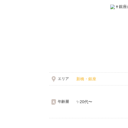
エリア
新橋・銀座
年齢層
✨️20代〜