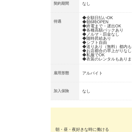
契約期間
なし
◆全額日払いOK
待遇
◆朝6時OPEN
◆終電まで・遅出OK
◆各種高額バックあり
◆ノルマ・罰金なし
◆随時昇給あり
◆シフト自由
◆送りあり（無料）都内も
◆お店都合の早上がりなし
◆私服でOK
◆衣装のレンタルもありま
雇用形態
アルバイト
加入保険
なし
朝・昼・夜好きな時に働ける