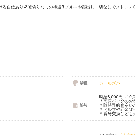
業種
ガールズバー
時給3,000円～10,
＊高額バックのお
給与
＊随時昇給査定い
＊ノルマや罰金は
＊番号交換なども