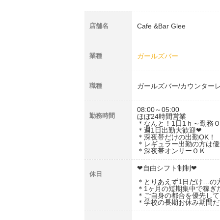
店舗名
Cafe &Bar Glee
業種
ガールズバー
職種
ガールズバー/カウンター
08:00～05:00
勤務時間
ほぼ24時間営業
＊なんと！1日1ｈ～勤務
＊週1日出勤大歓迎❤
＊深夜帯だけの出勤OK！
＊レギュラー出勤の方は優
＊深夜帯オンリーＯＫ
❤自由シフト制制❤
休日
＊とりあえず1日だけ…の
＊1ヶ月の短期集中で稼ぎ
＊ご自身の都合を優先して
＊学校の長期お休み期間だ