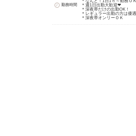
＊なんと！1日1ｈ～勤務Ｏ
勤務時間
＊週1日出勤大歓迎❤
＊深夜帯だけの出勤OK！
＊レギュラー出勤の方は優遇
＊深夜帯オンリーＯＫ