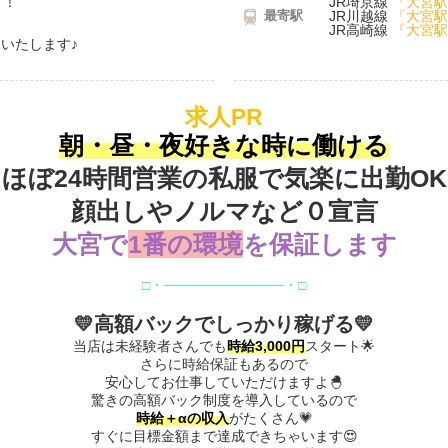
Ｋ！
JR埼京線
『大宮駅
最寄駅
JR川越線
『大宮駅
JR高崎線
『大宮駅
いたします♪
求人PR
朝・昼・夜好きな時に働ける
ほぼ24時間営業の私服で気楽に出勤OK
顔出しやノルマなど０宣言
大宮で
1番の環境
を保証します
□・────────────・□
💛高額バックでしっかり稼げる💛
当店は未経験者さんでも
時給3,000円
スタート🌟
さらに時給保証もあるので
安心してお仕事していただけますよ🐣
驚きの高額バック制度を導入しているので
時給＋αの収入
がたくさん💗
すぐに目標金額まで達成できちゃいます😍