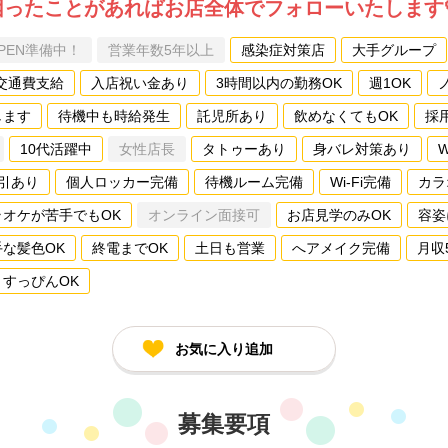
困ったことがあればお店全体でフォローいたします
PEN準備中！
営業年数5年以上
感染症対策店
大手グループ
交通費支給
入店祝い金あり
3時間以内の勤務OK
週1OK
します
待機中も時給発生
託児所あり
飲めなくてもOK
採
10代活躍中
女性店長
タトゥーあり
身バレ対策あり
引あり
個人ロッカー完備
待機ルーム完備
Wi-Fi完備
カラ
ラオケが苦手でもOK
オンライン面接可
お店見学のみOK
容姿
手な髪色OK
終電までOK
土日も営業
へアメイク完備
月収
すっぴんOK
お気に入り追加
募集要項