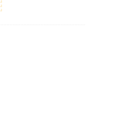
』
』
』