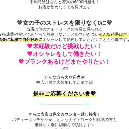
平均時給はなんと驚異の6000円越え！
お酒が飲めなくても稼げます
💛女の子のストレスを限りなく0に💛
当店は他のナイトワークのお店に見られる
な構成費や働いてみたら全然稼げない、ノルマがきつい
そんな待遇は本
気楽に私服で自分好みに
オシャレして勤務していただくことも可能です
💖未経験だけど挑戦したい！
💖オシャレをして働きたい！
💖ブランクあるけどまたやりたい！
..etc
どんな方も大
歓迎
🐣💓
幅広い層で大募集しています🙌
是非ご応募ください🐥💖
□・────────────・□
さらに当店は完全カウンター越し接客！
ボディータッチが不安…というナイトワーク初挑戦の方も
抵抗なく場に馴染んで頂けます✨