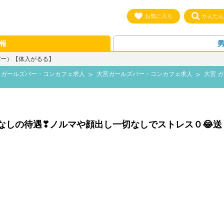
お気に入り
かんたん
報
ルズバー）【体入がるる】
 ガールズバー・コンカフェ求人
大宮ガールズバー・コンカフェ求人
大宮 
なしの待遇❣ノルマや顔出し一切なしでストレス０😂送