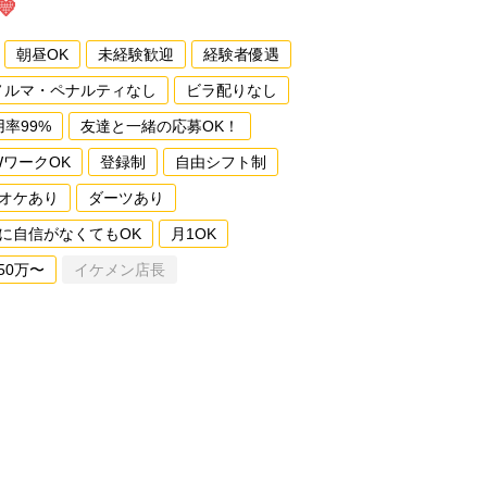

朝昼OK
未経験歓迎
経験者優遇
ノルマ・ペナルティなし
ビラ配りなし
用率99%
友達と一緒の応募OK！
WワークOK
登録制
自由シフト制
オケあり
ダーツあり
に自信がなくてもOK
月1OK
50万〜
イケメン店長