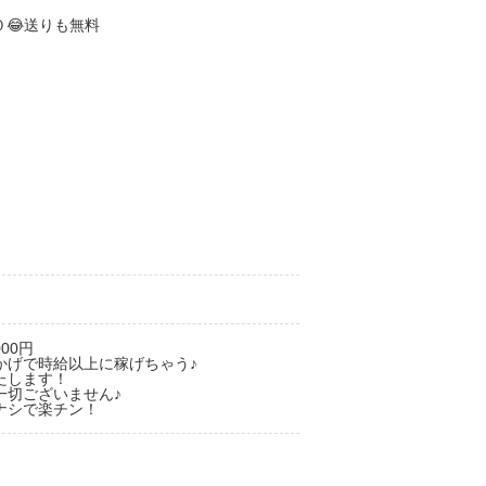
000円
かげで時給以上に稼げちゃう♪
たします！
一切ございません♪
ナシで楽チン！