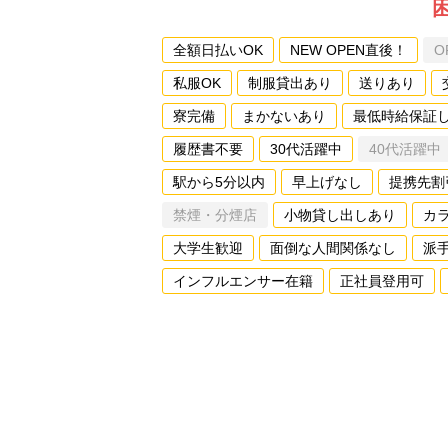
全額日払いOK
NEW OPEN直後！
O
私服OK
制服貸出あり
送りあり
寮完備
まかないあり
最低時給保証
履歴書不要
30代活躍中
40代活躍中
駅から5分以内
早上げなし
提携先割
禁煙・分煙店
小物貸し出しあり
カ
大学生歓迎
面倒な人間関係なし
派
インフルエンサー在籍
正社員登用可