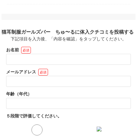
〜勤務可
❤️完全自由シフト制♪
金は一切
ます✨✨
❤️時間・曜日応相談♪
ノルマやペナルティは
OK
❤️週1日・1日2h〜OK♪
一切ありません❤️
迎
❤️終電まででもOK♪
猫耳制服ガールズバー ちゅ〜るに体入クチコミを投稿する
Wワーカ
❤️学業や昼職などによ
下記項目を入力後、「内容を確認」をタップしてください。
！
る長期休暇OK♪
お名前
必須
❤️深夜帯送りありなの
で安心♪
メールアドレス
必須
「女の子が多いから今
日は働けないんで
年齢（年代）
す。。」
「お客さんが少ないか
ら今日は早上がりし
５段階で評価してください。
て！」
「シフトを休むなら誰