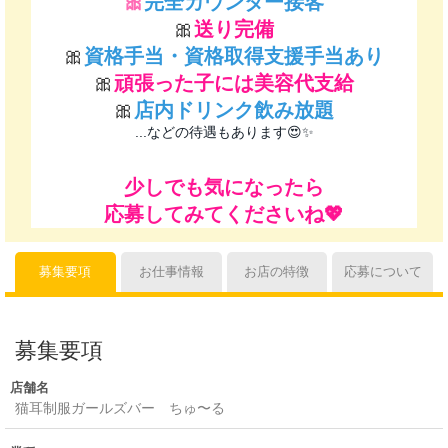
🎀
完全カウンター接客
🎀
送り完備
🎀
資格手当・資格取得支援手当あり
🎀
頑張った子には美容代支給
🎀
店内ドリンク飲み放題
...などの待遇もあります😍✨
少しでも気になったら
応募してみてくださいね💖
募集要項
お仕事情報
お店の特徴
応募について
募集要項
店舗名
猫耳制服ガールズバー ちゅ〜る