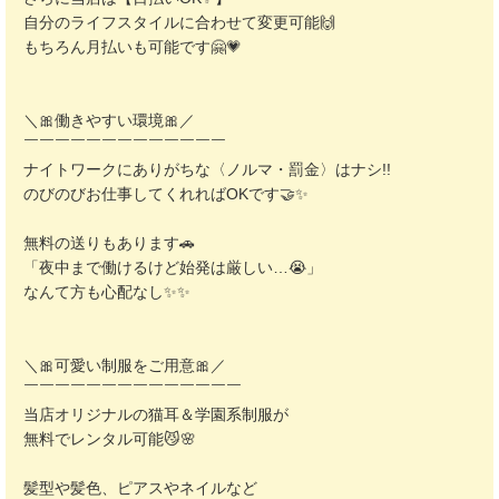
自分のライフスタイルに合わせて変更可能🙌
もちろん月払いも可能です🤗💗
＼🎀働きやすい環境🎀／
￣￣￣￣￣￣￣￣￣￣￣￣￣
ナイトワークにありがちな〈ノルマ・罰金〉はナシ!!
のびのびお仕事してくれればOKです🤝✨
無料の送りもあります🚗
「夜中まで働けるけど始発は厳しい…😭」
なんて方も心配なし✨✨
＼🎀可愛い制服をご用意🎀／
￣￣￣￣￣￣￣￣￣￣￣￣￣￣
当店オリジナルの猫耳＆学園系制服が
無料でレンタル可能😼🌸
髪型や髪色、ピアスやネイルなど