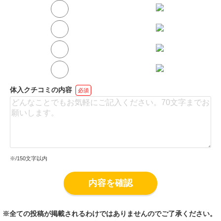
かと交換しないとだ
め！」
そんな思いをすること
はありませんので安心
❤️
お友達と一緒に即日面
体入クチコミの内容
必須
接からの
即日でそのままお仕事
が出来ちゃいます✨✨
※
/150文字以内
内容を確認
※全ての投稿が掲載されるわけではありませんのでご了承ください。