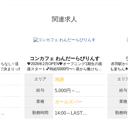
関連求人
コンカフェ わんだーらびりんす
ちなし✨️送
💖2026年2月OPEN💖オープニング1期生の面
赤羽駅から
決まりっ❗️
接スタート💕時給5000円〜✨昼から働けちゃ
も楽ちん
う💕
エリア
エリ
池袋
給与
給与
5,000円～
OK！
＋各種高額バックあり
業種
業種
ガールズバー
❤️❤️
勤務時間
勤務時
14:00～LAST
あり！
フト
り！
日給35000円以上稼げ