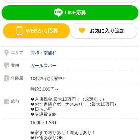
LINE応募
WEBから応募
お気に入り追加
エリア
浦和・南浦和
業種
ガールズバー
年齢層
10代20代活躍中✨
時給3,000円～
❤️入店祝金 最大10万円！（規定あり）
給与
❤️お友達紹介ボーナスあり！（最大10万円）
❤️日払い可
❤️交通費支給
15:00～LAST
❤️家まで送りあり！迎えもあり！
❤️終電あがりOK！