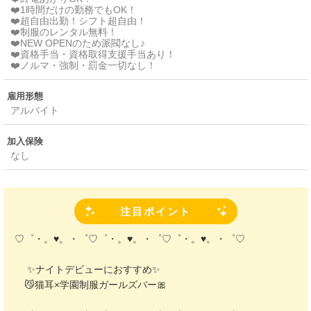
❤️1時間だけの勤務でもOK！
❤️超自由出勤！シフト超自由！
❤️制服のレンタル無料！
❤️NEW OPENのため派閥なし♪
❤️資格手当・資格取得支援手当あり！
❤️ノルマ・強制・罰金一切なし！
雇用形態
アルバイト
加入保険
なし
注目ポイント
♡゜・。♥。・゜♡゜・。♥。・゜♡゜・。♥。・゜♡
✨ナイトデビューにおすすめ✨
😼猫耳×学園制服ガールズバー🎀