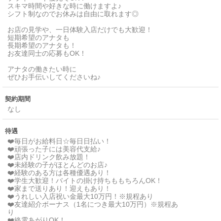
スキマ時間や好きな時に働けますよ♪
シフト制なのでお休みは自由に取れます◎
お店の見学や、一日体験入店だけでも大歓迎！
短期希望のアナタも
長期希望のアナタも！
お友達同士の応募もOK！
アナタの働きたい時に
ぜひお手伝いしてくださいね♪
契約期間
なし
待遇
❤️毎日がお給料日☆毎日日払い！
❤️頑張った子には美容代支給♪
❤️店内ドリンク飲み放題！
❤️未経験の子がほとんどのお店♪
❤️経験のある方は各種優遇あり！
❤️学生大歓迎！バイトの掛け持ちももちろんOK！
❤️家まで送りあり！迎えもあり！
❤️うれしい入店祝い金最大10万円！※規程あり
❤️友達紹介ボーナス（1名につき最大10万円）※規程あ
り
❤️終電あがりOK！