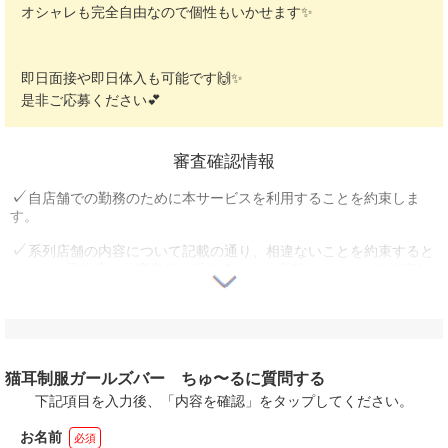
オシャレも完全自由なので個性もいかせます✨
即日面接や即日体入も可能です🙌✨
是非ご応募ください💕
審査確認情報
自店舗での勤務のために本サービスを利用することを約束しま
す。
系列店舗の内容について記載の通り、相違ないことを約束すると
ともに、風俗店や公序良俗に反するような店舗はないことを約束し
ます。
自店舗ならびに系列店舗、法人・関連企業に反社会勢力との関係
がないことを約束します。
ユーザー苦情等トラブル発生時には利用できなくなる可能性があ
猫耳制服ガールズバー ちゅ〜るに質問する
ることを確認しました。
下記項目を入力後、「内容を確認」をタップしてください。
法外なペナルティを課すことはないことを約束します。
お名前
必須