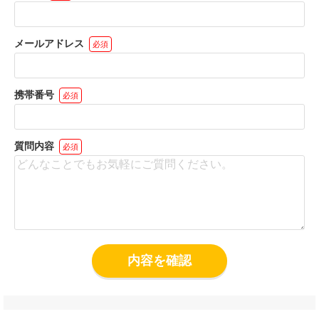
18歳未満勤務者の雇用を行っていない、かつ行わないことを約束
します。
メールアドレス
必須
過去1年以内に求人媒体ご利用料金の1ケ月以上の支払い遅れや未
払いは発生していません。
上記の内容について記載のとおり相違ないことを約束するととも
携帯番号
必須
に、今後公開するお仕事情報が実勤務と相違ないことを保証しま
す。
上記の内容が変更になった場合は、速やかに体入がるる運営事務
質問内容
必須
局に連絡することを約束します。
内容を確認