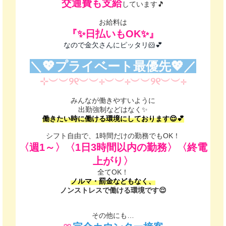
交通費も支給
しています🎵
お給料は
『✨日払いもOK✨』
なので金欠さんにピッタリ🐹💕
＼💖プライベート最優先💖／
⊹︶︶୨୧︶︶⊹︶︶⊹︶︶୨୧︶︶⊹
みんなが働きやすいように
出勤強制などはなく✨
働きたい時に働ける環境にしております😌💕
シフト自由で、1時間だけの勤務でもOK！
〈週1～〉〈1日3時間以内の勤務〉〈終電
上がり〉
全てOK！
ノルマ・罰金などもなく、
ノンストレスで働ける環境です😌
その他にも…