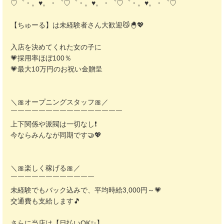
♡゜・。♥。・゜♡゜・。♥。・゜♡゜・。♥。・゜♡
【ちゅーる】は未経験者さん大歓迎😼🐣💖
入店を決めてくれた女の子に
💗採用率ほぼ100％
💗最大10万円のお祝い金贈呈
＼🎀オープニングスタッフ🎀／
￣￣￣￣￣￣￣￣￣￣￣￣￣￣￣￣
上下関係や派閥は一切なし❗️
今ならみんなが同期です🤝💖
＼🎀楽しく稼げる🎀／
￣￣￣￣￣￣￣￣￣￣￣￣
未経験でもバック込みで、平均時給3,000円～💗
交通費も支給します🎵
さらに当店は【日払いOK✨】