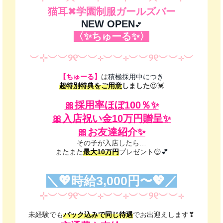
猫耳✖︎学園制服ガールズバー
NEW OPEN
💕
〈✨ちゅーる✨〉
︶⊹︶︶୨୧︶︶⊹︶︶⊹︶︶୨୧︶︶⊹︶
【ちゅーる】
は
積極採用中につき
超特別特典をご用意
しました
😍💓
🎀採用率ほぼ100％✨
🎀入店祝い金10万円贈呈✨
🎀お友達紹介✨
その子が入店したら…
またまた
最大10万円
プレゼント😌
💕
＼💖時給3,000円〜💖／
⊹︶︶୨୧︶︶⊹︶︶⊹︶︶୨୧︶︶⊹
未経験でも
バック込みで同じ待遇
でお出迎えします❣