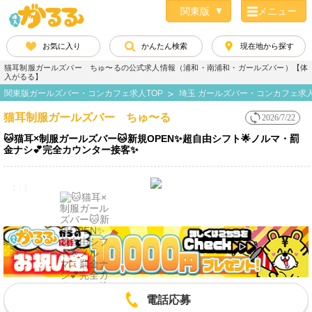
メニュー
お気に入り
かんたん検索
現在地から探す
猫耳制服ガールズバー ちゅ〜るの公式求人情報（浦和・南浦和・ガールズバー）【体
入がるる】
関東版ガールズバー・コンカフェ求人TOP
埼玉 ガールズバー・コンカフェ求
猫耳制服ガールズバー ちゅ〜る
2026/7/22
🐱猫耳×制服ガールズバー🐱新規OPEN✨超自由シフト🌟ノルマ・罰
金ナシ💕完全カウンター接客✨
1 / 3
電話応募