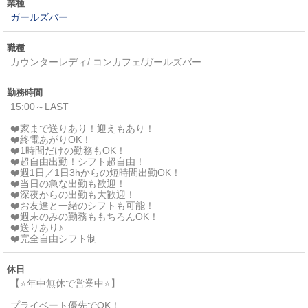
業種
ガールズバー
職種
カウンターレディ/ コンカフェ/ガールズバー
勤務時間
15:00～LAST
❤️家まで送りあり！迎えもあり！
❤️終電あがりOK！
❤️1時間だけの勤務もOK！
❤️超自由出勤！シフト超自由！
❤️週1日／1日3hからの短時間出勤OK！
❤️当日の急な出勤も歓迎！
❤️深夜からの出勤も大歓迎！
❤️お友達と一緒のシフトも可能！
❤️週末のみの勤務ももちろんOK！
❤️送りあり♪
❤️完全自由シフト制
休日
【⭐年中無休で営業中⭐】
プライベート優先でOK！