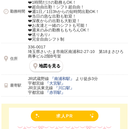
❤️1時間だけの勤務もOK！
❤️超自由出勤！シフト超自由！
勤務時間
❤️週1日／1日3hからの短時間出勤OK！
❤️当日の急な出勤も歓迎！
❤️深夜からの出勤も大歓迎！
❤️お友達と一緒のシフトも可能！
❤️週末のみの勤務ももちろんOK！
❤️送りあり♪
❤️完全自由シフト制
336-0017
埼玉県さいたま市南区南浦和2-27-10 第18まさひろ
商事ビル2階B号室
住所
地図を見る
JR武蔵野線
『南浦和駅』
より徒歩3分
宇都宮線
『大宮駅』
最寄駅
JR京浜東北線
『川口駅』
宇都宮線
『赤羽駅』
求人PR
︶⊹︶︶୨୧︶︶⊹︶
︶⊹︶︶୨୧︶︶⊹︶