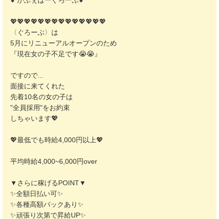
💕かふぇばーぐろーぶ💕
💖💖💖💖💖💖💖💖💖💖💖💖💖💖
〈ぐろーぶ〉は
5月にリニューアルオープンのため
『現在女の子不足です😭😭』
ですので...
面接に来てくれた
先着10名の女の子は
"全員採用"をお約束
しちゃいます💖
💖最低でも時給4,000円以上💖
平均時給4,000~6,000円over
▼さらに稼げるPOINT▼
✨全額日払い可✨
✨各種高額バックあり✨
✨頑張り次第で昇給UP✨