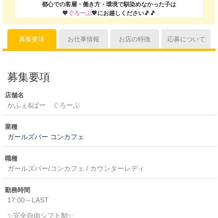
都心での客層・働き方・環境で馴染めなかった子は
💖
ぐろーぶ
💖
にお越しください🎵🎵
募集要項
お仕事情報
お店の特徴
応募について
募集要項
店舗名
かふぇ&ばー ぐろーぶ
業種
ガールズバー
コンカフェ
職種
ガールズバー/コンカフェ / カウンターレディ
勤務時間
17:00～LAST
✨完全自由シフト制✨