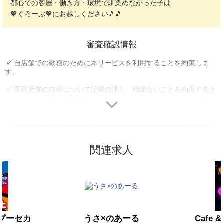
都心での客層・働き方・環境で馴染めなかった子は
💖ぐろーぶ💖にお越しください🎵🎵
審査確認情報
自店舗での勤務のために本サービスを利用することを約束しま
す。
系列店舗の内容について記載の通り、相違ないことを約束すると
ともに、風俗店や公序良俗に反するような店舗はないことを約束し
ます。
自店舗ならびに系列店舗、法人・関連企業に反社会勢力との関係
がないことを約束します。
関連求人
ユーザー苦情等トラブル発生時には利用できなくなる可能性があ
ることを確認しました。
法外なペナルティを課すことはないことを約束します。
18歳未満勤務者の雇用を行っていない、かつ行わないことを約束
します。
d（プーセカ
うさ×のあーる
Cafe 
過去1年以内に求人媒体ご利用料金の1ケ月以上の支払い遅れや未