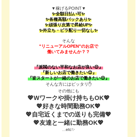
▼稼げるPOINT▼
✨全額日払い可✨
✨各種高額バックあり✨
✨頑張り次第で昇給UP✨
✨外立ち・ビラ配り一切なし✨
そんな
"リニューアルOPEN"のお店で
働いてみませんか？？
『派閥のない平和なお店が良い😌』
『新しいお店で働きたい😌』
『皆スタートが一緒のお店で働きたい😌』
そんな方にはピッタリ✋
その他にも
💖Wワークや掛け持ちもOK💖
💖好きな時間勤務OK💖
💖自宅近くまでの送りも完備💖
💖友達と一緒に勤務OK💖
...etc✨