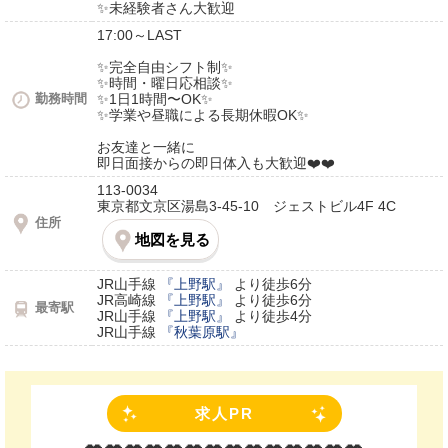
✨未経験者さん大歓迎
17:00～LAST
✨完全自由シフト制✨
✨時間・曜日応相談✨
勤務時間
✨1日1時間〜OK✨
✨学業や昼職による長期休暇OK✨
お友達と一緒に
即日面接からの即日体入も大歓迎❤️❤️
113-0034
東京都文京区湯島3-45-10 ジェストビル4F 4C
住所
地図を見る
JR山手線
『上野駅』
より徒歩6分
JR高崎線
『上野駅』
より徒歩6分
最寄駅
JR山手線
『上野駅』
より徒歩4分
JR山手線
『秋葉原駅』
求人PR