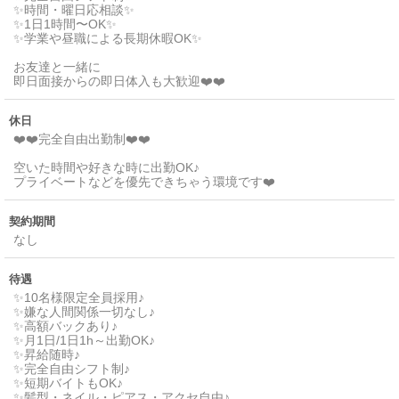
✨時間・曜日応相談✨
✨1日1時間〜OK✨
✨学業や昼職による長期休暇OK✨
お友達と一緒に
即日面接からの即日体入も大歓迎❤️❤️
休日
❤️❤️完全自由出勤制❤️❤️
空いた時間や好きな時に出勤OK♪
プライベートなどを優先できちゃう環境です❤️
契約期間
なし
待遇
✨10名様限定全員採用♪
✨嫌な人間関係一切なし♪
✨高額バックあり♪
✨月1日/1日1h～出勤OK♪
✨昇給随時♪
✨完全自由シフト制♪
✨短期バイトもOK♪
✨髪型・ネイル・ピアス・アクセ自由♪