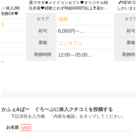
黒ウサギ✖︎メイドコンセプト🖤オリジナル特
💕NEW
払いは発生していません。
ャも✨体入2時
注衣装🖤経験とわず時給6000円以上❣昼から
しかいませ
間勤務OK💖
働ける💕
上記の内容について記載のとおり相違ないことを約束するととも
エリア
エリ
池袋
に、今後公開するお仕事情報が実勤務と相違ないことを保証しま
井
す。
給与
給与
6,000円～
上記の内容が変更になった場合は、速やかに体入がるる運営事務
局に連絡することを約束します。
業種
業種
コンカフェ
✨各種高額バックあり
バック有
勤務時間
勤務時
12:00～05:00
✨全額日払いOK
OK
✨ノルマ・ペナルティ
✨週1日・1日3H〜の勤
一切なし
❤️
に応じて時
務OK
✨完全自由シフト制
フト制✨
✨終電上がりもOK
応相談✨
✨無料の送りあり
かふぇ&ばー ぐろーぶに体入クチコミを投稿する
3h〜OK✨
げちゃう✨
下記項目を入力後、「内容を確認」をタップしてください。
による長
お名前
必須