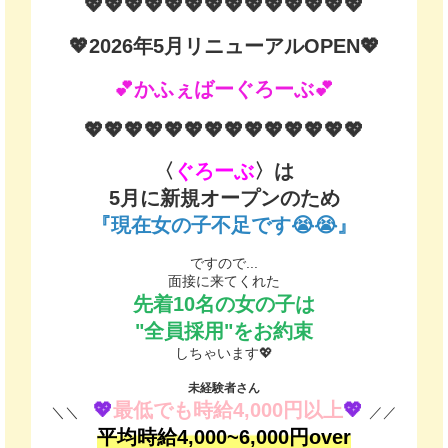
💖💖💖💖💖💖💖💖💖💖💖💖💖💖
💖2026年5月リニューアルOPEN💖
💕かふぇばーぐろーぶ💕
💖💖💖💖💖💖💖💖💖💖💖💖💖💖
〈
ぐろーぶ
〉は
5
月に新規オープンのため
『現在女の子不足です😭😭』
ですので...
面接に来てくれた
先着10名の女の子は
"全員採用"をお約束
しちゃいます💖
未経験者さん
💖
最低でも時給4,000円以上
💖
＼＼
／／
平均時給4,000~6,000円over