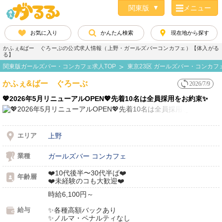
メニュー
お気に入り
かんたん検索
現在地から探す
かふぇ&ばー ぐろーぶの公式求人情報（上野・ガールズバーコンカフェ）【体入がる
る】
関東版ガールズバー・コンカフェ求人TOP
東京23区 ガールズバー・コンカフ
かふぇ&ばー ぐろーぶ
2026/7/9
💖2026年5月リニューアルOPEN💖先着10名は全員採用をお約束✨
エリア
上野
業種
ガールズバー
コンカフェ
❤️10代後半〜30代半ば❤️
年齢層
❤️未経験のコも大歓迎❤️
時給6,100円～
給与
✨各種高額バックあり
✨ノルマ・ペナルティなし