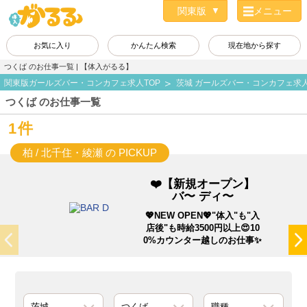
メニュー
お気に入り
かんたん検索
現在地から探す
つくば のお仕事一覧 | 【体入がるる】
関東版ガールズバー・コンカフェ求人TOP
茨城 ガールズバー・コンカフェ求
つくば のお仕事一覧
1件
柏 / 北千住・綾瀬 の PICKUP
❤️【新規オープン】
バ〜 ディ〜
💖NEW OPEN💖"体入"も"入
店後"も時給3500円以上😍10
0%カウンター越しのお仕事✨