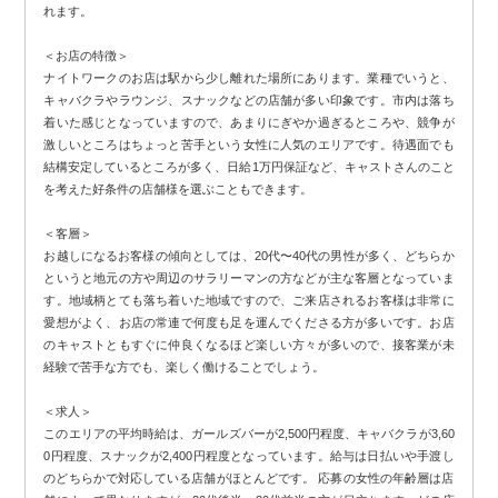
れます。
＜お店の特徴＞
ナイトワークのお店は駅から少し離れた場所にあります。業種でいうと、
キャバクラやラウンジ、スナックなどの店舗が多い印象です。市内は落ち
着いた感じとなっていますので、あまりにぎやか過ぎるところや、競争が
激しいところはちょっと苦手という女性に人気のエリアです。待遇面でも
結構安定しているところが多く、日給1万円保証など、キャストさんのこと
を考えた好条件の店舗様を選ぶこともできます。
＜客層＞
お越しになるお客様の傾向としては、20代〜40代の男性が多く、どちらか
というと地元の方や周辺のサラリーマンの方などが主な客層となっていま
す。地域柄とても落ち着いた地域ですので、ご来店されるお客様は非常に
愛想がよく、お店の常連で何度も足を運んでくださる方が多いです。お店
のキャストともすぐに仲良くなるほど楽しい方々が多いので、接客業が未
経験で苦手な方でも、楽しく働けることでしょう。
＜求人＞
このエリアの平均時給は、ガールズバーが2,500円程度、キャバクラが3,60
0円程度、スナックが2,400円程度となっています。給与は日払いや手渡し
のどちらかで対応している店舗がほとんどです。 応募の女性の年齢層は店