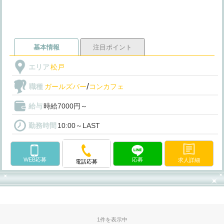
基本情報
注目ポイント
エリア
松戸
/
職種
ガールズバー
コンカフェ
給与
時給7000円～
勤務時間
10:00～LAST
WEB応募
応募
求人詳細
電話応募
1件を表示中