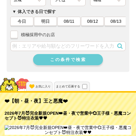
体入できる日で探す
今日
明日
08/11
08/12
08/13
積極採用中のお店
この条件で検索
動画あり
お気に入り
まとめて応募する
❤️【朝・昼・夜】王と悪魔❤️
2026年7月😈完全新規OPEN👑昼・夜で営業中💞王子様・悪魔コン
セプト😈特注衣装🖤🖤