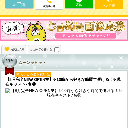
WEB応募
応募
求人詳細
電話応募
お気に入り
まとめて応募する
ムーンラビット
体入がるる💰お祝い金
【8月完全NEW OPEN💖】✨10時から好きな時間で働ける！✨現
在キャスト7名😓