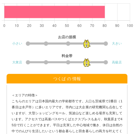
お店の規模
小さい
大きい
料金帯
大衆店
高級店
つくば の 情報
＜エリアの特徴＞
こちらのエリアは日本国内最大の学術都市です。人口も茨城県で2番目（1
番目は水戸市）に多いエリアです。市内には大企業の研究機関も点在して
いますが、大型ショッピングモール、筑波山など楽しめる場所も充実して
います。アクセスでは高速バスやつくばエクスプレスもあり、秋葉原まで4
5分で行くことができます。平日は充実した中心地域で働き、休日は自然の
中でのんびり生活したいという都会暮らしと田舎暮らしの両方を叶えてく