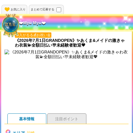
お気に入り
まとめて応募する
❤️Myu Myu❤️
体入がるる💰お祝い金
《2026年7月1日GRANDOPEN》✨あくま&メイドの激きゃ
わ衣装💫全額日払い🎊未経験者歓迎💖
基本情報
注目ポイント