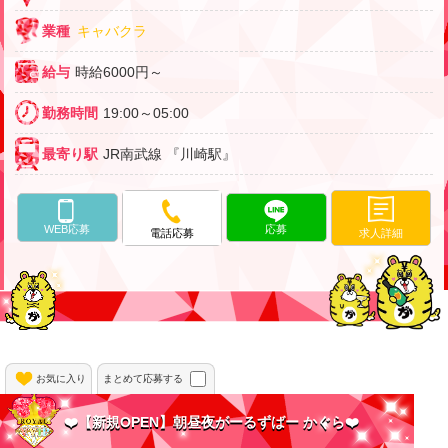
業種
キャバクラ
給与
時給6000円～
勤務時間
19:00～05:00
最寄り駅
JR南武線 『川崎駅』
WEB応募
応募
求人詳細
電話応募
お気に入り
まとめて応募する
❤️【新規OPEN】朝昼夜がーるずばー かぐら❤️