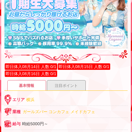
即日体入08月14日 人数:0/1
即日体入08月15日 人数:0/1
即日体入08月16日 人数:0/1
基本情報
注目ポイント
エリア
横浜
業種
ガールズバー
コンカフェ
メイドカフェ
給与
時給5000円～