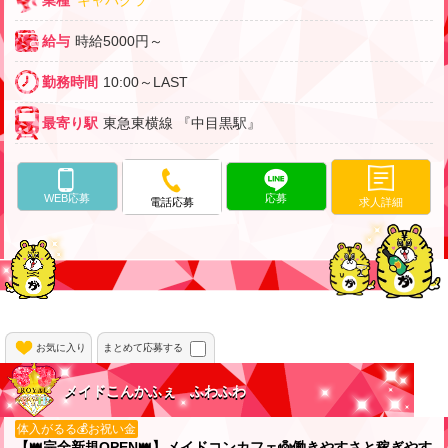
給与
時給5000円～
勤務時間
10:00～LAST
最寄り駅
東急東横線 『中目黒駅』
WEB応募
応募
求人詳細
電話応募
お気に入り
まとめて応募する
メイドこんかふぇ ふわふわ
体入がるる💰お祝い金
【👑完全新規OPEN👑】メイドコンカフェ👼働きやすさと稼ぎやす