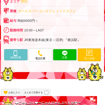
エリア
関内
業種
ガールズバー
コンカフェ
メイドカフェ
給与
時給6000円～
勤務時間
10:00～LAST
最寄り駅
JR東海道本線(東京～沼津) 『横浜駅』
WEB応募
応募
求人詳細
電話応募
お気に入り
まとめて応募する
❤️にゃんぷり❤️〜にゃんにゃんぷりんせす〜