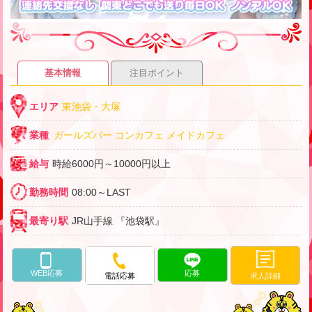
基本情報
注目ポイント
エリア
東池袋・大塚
業種
ガールズバー
コンカフェ
メイドカフェ
給与
時給6000円～10000円以上
勤務時間
08:00～LAST
最寄り駅
JR山手線 『池袋駅』
WEB応募
応募
求人詳細
電話応募