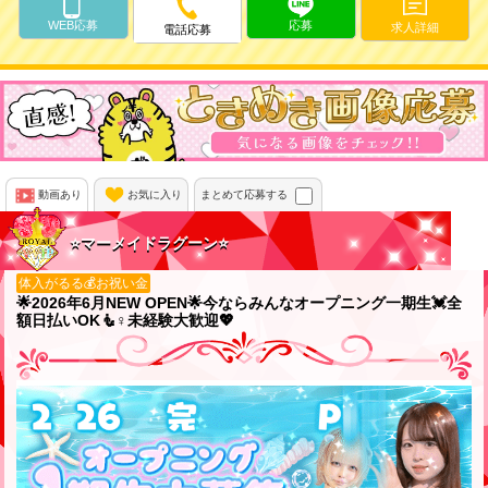
WEB応募
応募
求人詳細
電話応募
動画あり
お気に入り
まとめて応募する
⭐️マーメイドラグーン⭐️
体入がるる💰お祝い金
🌟2026年6月NEW OPEN🌟今ならみんなオープニング一期生💓全
額日払いOK🧜♀未経験大歓迎💖