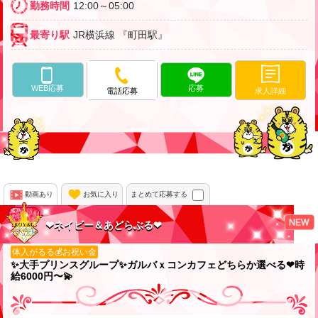
勤務時間
12:00～05:00
最寄り駅
JR横浜線 『町田駅』
WEB応募
応募
求人詳細
電話応募
動画あり
お気に入り
まとめて応募する
❤ネイビー＆あどらぶる❤
体入がるる💰お祝い金
✨大手プリンスグループ✨ガルバｘコンカフェどちらか選べる❤時
給6000円〜💫