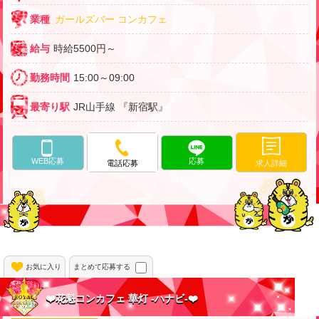
業種
ガールズバー
コンカフェ
給与
時給5500円～
勤務時間
15:00～09:00
最寄り駅
JR山手線 『新宿駅』
WEB応募
応募
求人詳細
電話応募
お気に入り
まとめて応募する
❤️花魁コンカフェ 華灯 -ハナビ-❤️