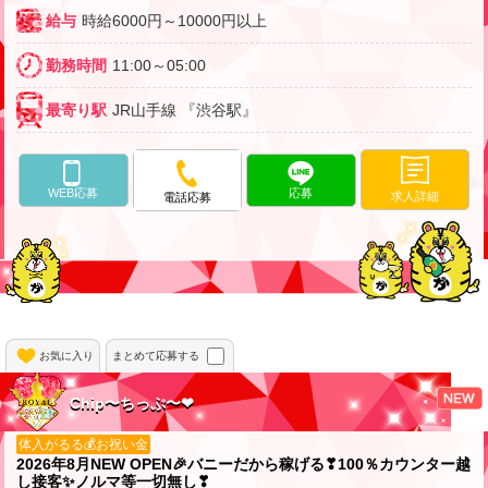
給与
時給6000円～10000円以上
勤務時間
11:00～05:00
最寄り駅
JR山手線 『渋谷駅』
WEB応募
応募
求人詳細
電話応募
お気に入り
まとめて応募する
Chip〜ちっぷ〜❤
体入がるる💰お祝い金
2026年8月NEW OPEN🎉バニーだから稼げる❣100％カウンター越
し接客✨️ノルマ等一切無し❣