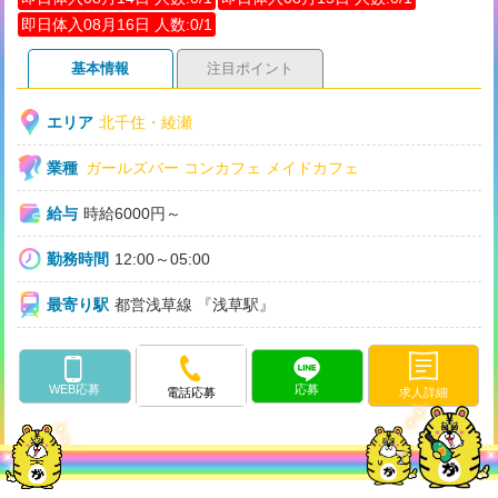
即日体入08月16日 人数:0/1
基本情報
注目ポイント
エリア
北千住・綾瀬
業種
ガールズバー
コンカフェ
メイドカフェ
給与
時給6000円～
勤務時間
12:00～05:00
最寄り駅
都営浅草線 『浅草駅』
WEB応募
応募
求人詳細
電話応募