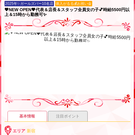
2025年✨ガールズバー10名店
体入がるる💰お祝い金
💖NEW OPEN💖代表＆店長＆スタッフ全員女の子💕時給5500円以
上＆15時から勤務可✨
基本情報
注目ポイント
エリア
新宿