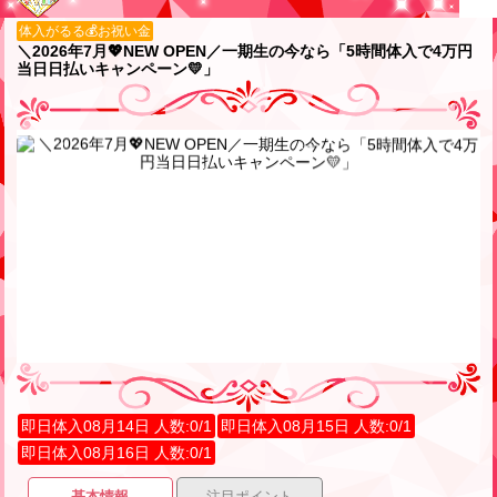
体入がるる💰お祝い金
＼2026年7月💖NEW OPEN／一期生の今なら「5時間体入で4万円
当日日払いキャンペーン💛」
即日体入08月14日 人数:0/1
即日体入08月15日 人数:0/1
即日体入08月16日 人数:0/1
基本情報
注目ポイント