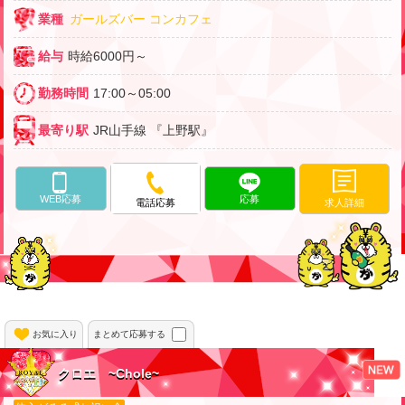
業種
ガールズバー
コンカフェ
給与
時給6000円～
勤務時間
17:00～05:00
最寄り駅
JR山手線 『上野駅』
WEB応募
応募
求人詳細
電話応募
お気に入り
まとめて応募する
クロエ ~Chole~