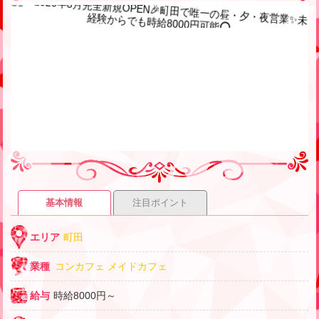
基本情報
注目ポイント
エリア
町田
業種
コンカフェ
メイドカフェ
給与
時給8000円～