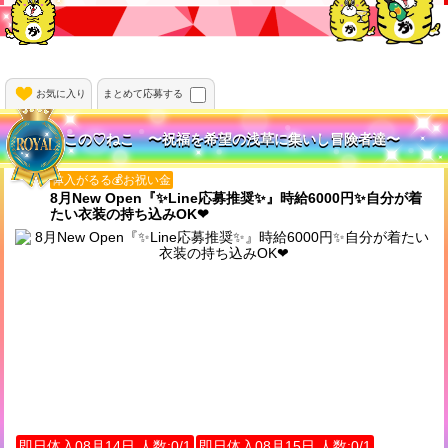
お気に入り
まとめて応募する
この♡ねこ 〜祝福を希望の浅草に集いし冒険者達〜
体入がるる💰お祝い金
8月New Open『✨️Line応募推奨✨️』時給6000円✨️自分が着
たい衣装の持ち込みOK❤
即日体入08月14日 人数:0/1
即日体入08月15日 人数:0/1