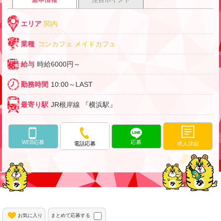
エリア
関内
業種
コンカフェ
メイドカフェ
給与
時給6000円～
勤務時間
10:00～LAST
最寄り駅
JR根岸線 『横浜駅』
WEB応募
応募
求人詳細
電話応募
お気に入り
まとめて応募する