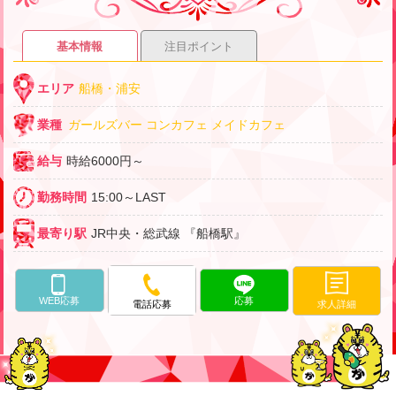
基本情報
注目ポイント
エリア
船橋・浦安
業種
ガールズバー
コンカフェ
メイドカフェ
給与
時給6000円～
勤務時間
15:00～LAST
最寄り駅
JR中央・総武線 『船橋駅』
WEB応募
応募
求人詳細
電話応募