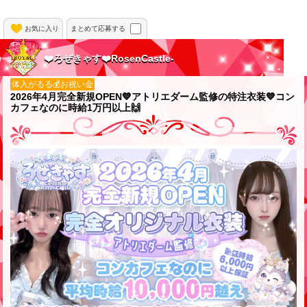
お気に入り
まとめて応募する
❤️ろぜきゃす❤️RosenCastle-
体入がるる💰お祝い金
2026年4月完全新規OPEN💙アトリエダーム監修の特注衣装💙コン
カフェなのに時給1万円以上🙌