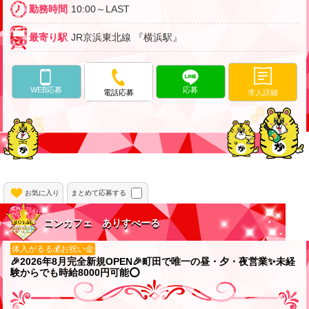
勤務時間
10:00～LAST
最寄り駅
JR京浜東北線 『横浜駅』
WEB応募
応募
求人詳細
電話応募
お気に入り
まとめて応募する
コンカフェ ありすべーる
体入がるる💰お祝い金
🎉2026年8月完全新規OPEN🎉町田で唯一の昼・夕・夜営業✨️未経
験からでも時給8000円可能⭕️