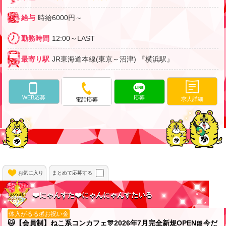
給与
時給6000円～
勤務時間
12:00～LAST
最寄り駅
JR東海道本線(東京～沼津) 『横浜駅』
WEB応募
応募
求人詳細
電話応募
お気に入り
まとめて応募する
❤️にゃんすた❤️にゃんにゃんすたいる
体入がるる💰お祝い金
🐱【会員制】ねこ系コンカフェ🎊2026年7月完全新規OPEN🎀今だ