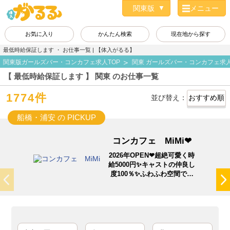
メニュー
お気に入り
かんたん検索
現在地から探す
最低時給保証します ・ お仕事一覧 | 【体入がるる】
関東版ガールズバー・コンカフェ求人TOP
関東 ガールズバー・コンカフェ求
【 最低時給保証します 】 関東 のお仕事一覧
1774件
並び替え：
船橋・浦安 の PICKUP
コンカフェ MiMi❤
2026年OPEN❤超絶可愛く時
給5000円✨️キャストの仲良し
度100％✨️ふわふわ空間で稼
ごう