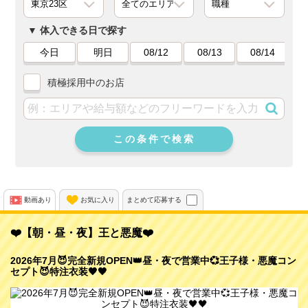
体入できる日で探す
今日
明日
08/12
08/13
08/14
積極採用中のお店
この条件で検索
動画あり
お気に入り
まとめて応募する
❤️【朝・昼・夜】王と悪魔❤️
2026年7月😈完全新規OPEN👑昼・夜で営業中💞王子様・悪魔コン
セプト😈特注衣装🖤🖤