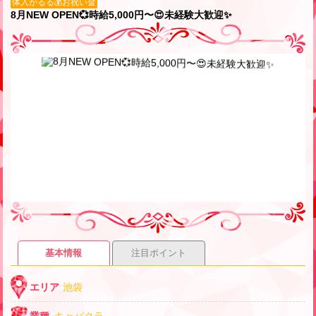
体入がるる💰お祝い金
8月NEW OPEN💞時給5,000円〜😍未経験大歓迎✨
基本情報
注目ポイント
エリア
池袋
業種
キャバクラ