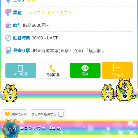
エリア
川崎
業種
コンカフェ
メイドカフェ
給与
時給5000円～
勤務時間
00:00～LAST
最寄り駅
JR東海道本線(東京～沼津) 『横浜駅』
WEB応募
応募
求人詳細
電話応募
お気に入り
まとめて応募する
❤️コンカフェ Daisy