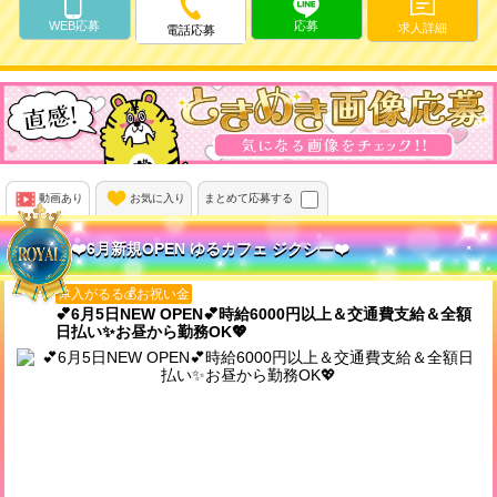
WEB応募
応募
求人詳細
電話応募
動画あり
お気に入り
まとめて応募する
❤️6月新規OPEN ゆるカフェ ジクシー❤️
体入がるる💰お祝い金
💕6月5日NEW OPEN💕時給6000円以上＆交通費支給＆全額
日払い✨お昼から勤務OK💖