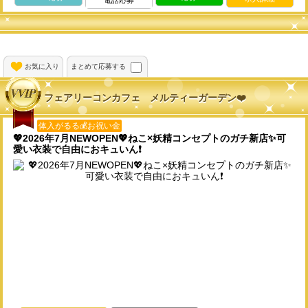
電話応募
お気に入り
まとめて応募する
フェアリーコンカフェ メルティーガーデン❤️
体入がるる💰お祝い金
💖2026年7月NEWOPEN💖ねこ×妖精コンセプトのガチ新店✨可
愛い衣装で自由におキュいん❗