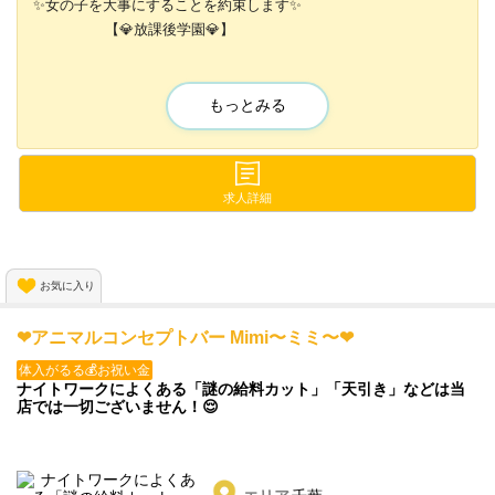
✨女の子を大事にすることを約束します✨
【💎放課後学園💎】
未経験者大歓迎✨
待遇のよさ・稼ぎやすさ・働きやすさの3点セット🌟💕
もっとみる
エリアトップクラスの時給6,000円～＋バック👑
体験入店でも高額バックがあるため
求人詳細
日給3万円以上可能なんです💕💕
面接・体入随時受付中✨😌
お気に入り
❤アニマルコンセプトバー Mimi〜ミミ〜❤
体入がるる💰お祝い金
ナイトワークによくある「謎の給料カット」「天引き」などは当
店では一切ございません！😌