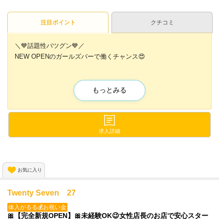
注目ポイント
クチコミ
＼💙話題性バツグン💙／
NEW OPENのガールズバーで働くチャンス😍
アニマルコンセプトの可愛い空間で
オープニングスタッフ大募集🐾💕
もっとみる
💛もふかわ衣装ご用意
🧡無料の送りあり
💛提携先のパーソナルジム通い放題
求人詳細
🧡高額バックあり などなど
高待遇を揃えてお待ちしております😌💕
お気に入り
Twenty Seven 27
体入がるる💰お祝い金
🎀【完全新規OPEN】🎀未経験OK😉女性店長のお店で安心スター