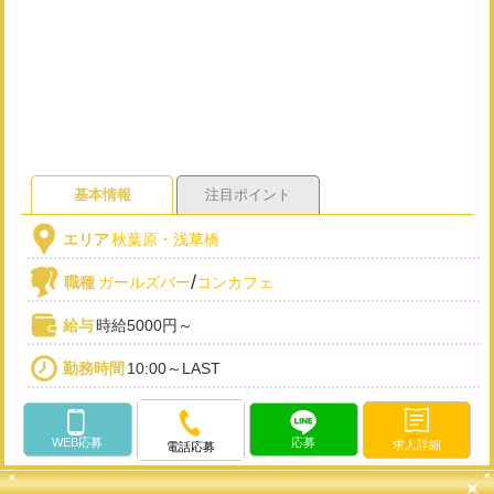
基本情報
注目ポイント
エリア
秋葉原・浅草橋
/
職種
ガールズバー
コンカフェ
給与
時給5000円～
勤務時間
10:00～LAST
WEB応募
応募
求人詳細
電話応募