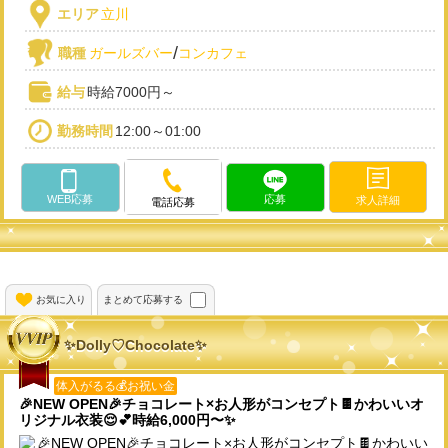
エリア
立川
/
職種
ガールズバー
コンカフェ
給与
時給7000円～
勤務時間
12:00～01:00
WEB応募
応募
求人詳細
電話応募
お気に入り
まとめて応募する
✨️Dolly♡Chocolate✨️
体入がるる💰お祝い金
🎉NEW OPEN🎉チョコレート×お人形がコンセプト🍫かわいいオ
リジナル衣装😌💕時給6,000円〜✨