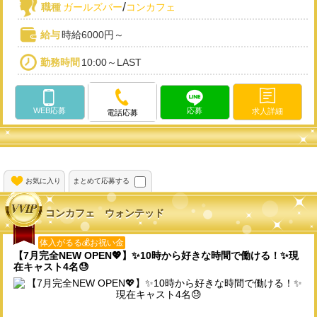
/
職種
ガールズバー
コンカフェ
給与
時給6000円～
勤務時間
10:00～LAST
WEB応募
応募
求人詳細
電話応募
お気に入り
まとめて応募する
コンカフェ ウォンテッド
体入がるる💰お祝い金
【7月完全NEW OPEN💖】✨10時から好きな時間で働ける！✨現
在キャスト4名😓