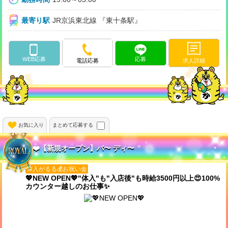
最寄り駅
JR京浜東北線 『東十条駅』
WEB応募
応募
求人詳細
電話応募
お気に入り
まとめて応募する
❤️【新規オープン】バ〜 ディ〜
体入がるる💰お祝い金
💖NEW OPEN💖"体入"も"入店後"も時給3500円以上😍100%
カウンター越しのお仕事✨