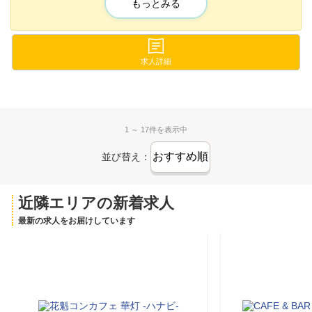
✨充実の待遇✨
もっとみる
ʚ══・୨ ꕤ ୧・══ɞ
💚入店祝い金5万円🎁
💛オリジナル制服あり👗
💚ノルマなしで気楽に勤務😌
求人詳細
💛送りありで帰りも安心🚗
まずは体験入店からでもOKです✨
1 ～ 17件を表示中
少しでも気になったら応募してくださいね😌
並び替え：
近隣エリアの新着求人
最新の求人をお届けしています