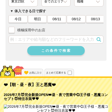
体入できる日で探す
今日
明日
08/11
08/12
08/13
積極採用中のお店
この条件で検索
動画あり
お気に入り
まとめて応募する
❤️【朝・昼・夜】王と悪魔❤️
2026年7月😈完全新規OPEN👑昼・夜で営業中💞王子様・悪魔コン
セプト😈特注衣装🖤🖤