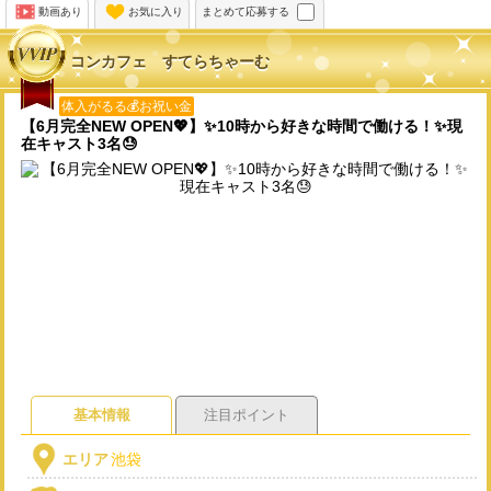
動画あり
お気に入り
まとめて応募する
コンカフェ すてらちゃーむ
体入がるる💰お祝い金
【6月完全NEW OPEN💖】✨10時から好きな時間で働ける！✨現
在キャスト3名😓
基本情報
注目ポイント
エリア
池袋