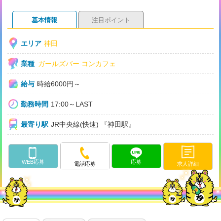
基本情報
注目ポイント
エリア
神田
業種
ガールズバー
コンカフェ
給与
時給6000円～
勤務時間
17:00～LAST
最寄り駅
JR中央線(快速) 『神田駅』
WEB応募
応募
求人詳細
電話応募