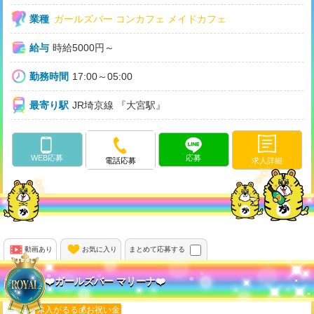
業種
ガールズバー
コンカフェ
メイドカフェ
給与
時給5000円～
勤務時間
17:00～05:00
最寄り駅
JR埼京線 『大宮駅』
WEB応募
応募
求人詳細
電話応募
動画あり
お気に入り
まとめて応募する
❤️ガールズバー マリーナ❤️
体入がるる💰お祝い金