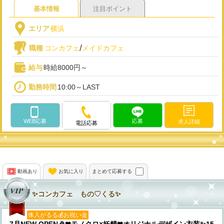
基本情報
注目ポイント
エリア
横浜
/
職種
コンカフェ
メイドカフェ
給与
時給8000円～
勤務時間
10:00～LAST
WEB応募
応募
求人詳細
電話応募
動画あり
お気に入り
まとめて応募する
✨️コンカフェ もの♡くる✨️
体入がるる💰お祝い金
7月NEW OPEN🎉❤モノクロ×妖精❤オリジナルデザイン衣装✨15