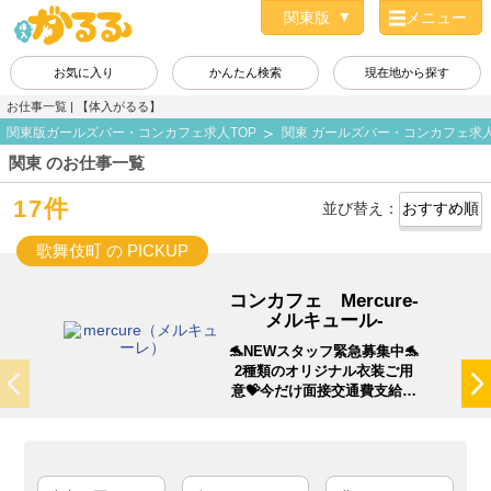
メニュー
お気に入り
かんたん検索
現在地から探す
お仕事一覧 | 【体入がるる】
関東版ガールズバー・コンカフェ求人TOP
関東 ガールズバー・コンカフェ求
関東 のお仕事一覧
17件
並び替え：
歌舞伎町 の PICKUP
コンカフェ Mercure-
メルキュール-
🐬NEWスタッフ緊急募集中🐬
2種類のオリジナル衣装ご用
意💝今だけ面接交通費支給中
🚋