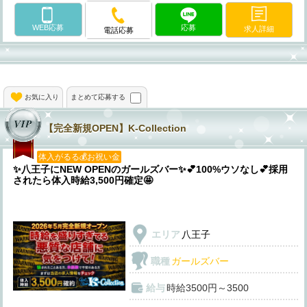
WEB応募
応募
求人詳細
電話応募
お気に入り
まとめて応募する
【完全新規OPEN】K-Collection
体入がるる💰お祝い金
✨八王子にNEW OPENのガールズバー✨💕100%ウソなし💕採用
されたら体入時給3,500円確定🤩
エリア
八王子
職種
ガールズバー
給与
時給3500円～3500