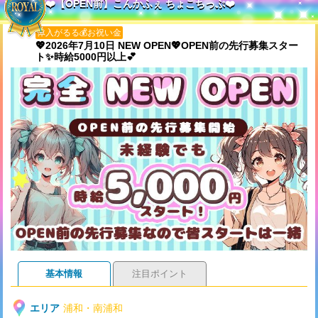
❤️【OPEN前】こんかふぇ ちょこちっぷ❤️
体入がるる💰お祝い金
💖2026年7月10日 NEW OPEN💖OPEN前の先行募集スター
ト✨時給5000円以上💕
基本情報
注目ポイント
エリア
浦和・南浦和