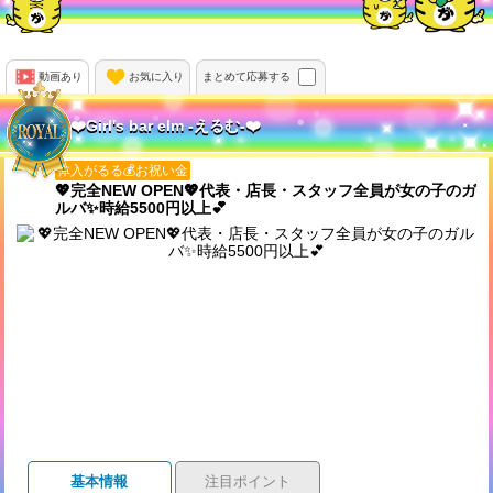
動画あり
お気に入り
まとめて応募する
❤️Girl's bar elm -えるむ-❤️
体入がるる💰お祝い金
💖完全NEW OPEN💖代表・店長・スタッフ全員が女の子のガ
ルバ✨時給5500円以上💕
基本情報
注目ポイント