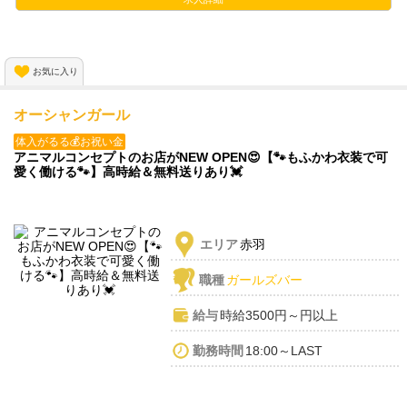
お気に入り
オーシャンガール
体入がるる💰お祝い金
アニマルコンセプトのお店がNEW OPEN😍【🐾もふかわ衣装で可
愛く働ける🐾】高時給＆無料送りあり💓
エリア
赤羽
職種
ガールズバー
給与
時給3500円～円以上
勤務時間
18:00～LAST