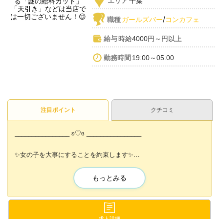
エリア
千葉
/
職種
ガールズバー
コンカフェ
給与
時給4000円～円以上
勤務時間
19:00～05:00
注目ポイント
クチコミ
________________ ʚ♡ɞ ________________
✨女の子を大事にすることを約束します✨
【💎Mimi💎】
________________ ʚ♡ɞ ________________
もっとみる
未経験者大歓迎✨
✨時給4,000円以上稼げます✨
求人詳細