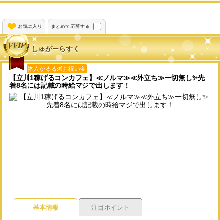
お気に入り
まとめて応募する
しゅがーらすく
体入がるる💰お祝い金
【立川1稼げるコンカフェ】≪ノルマ≫≪外立ち≫一切無し✨先
着8名には記載の時給マジで出します！
基本情報
注目ポイント