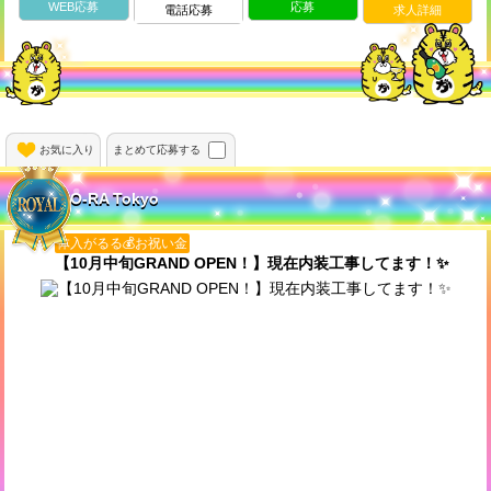
WEB応募
応募
求人詳細
電話応募
お気に入り
まとめて応募する
O-RA Tokyo
体入がるる💰お祝い金
【10月中旬GRAND OPEN！】現在内装工事してます！✨