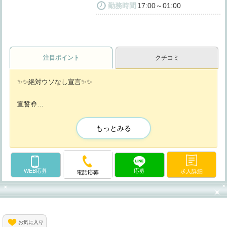
勤務時間
17:00～01:00
注目ポイント
クチコミ
✨✨絶対ウソなし宣言✨✨
宣誓🤚
我々、K-Collectionは、
他の店舗のように時給を盛ったりせず、
もっとみる
求人情報にウソがないことを誓います！
【時給3,500円100%出せます！】
WEB応募
応募
求人詳細
電話応募
騙されたくない方、
ぜひお気軽にご連絡ください_(._.)_
お気に入り