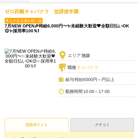
ゼロ距離キャバクラ 放課後学園
体入がるる💰お祝い金
7月NEW OPEN🎉時給6,000円〜✨️未経験大歓迎💖全額日払いOK
😌✨️採用率100％❗️
エリア
池袋
職種
キャバクラ
給与
時給6000円～円以上
勤務時間
10:00～17:00
注目ポイント
クチコミ