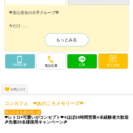
💙安心安全の大手グループ💙
今だけ…
✨先着20名全員採用お約束
✨面接交通費支給中
もっとみる
時給3,000円～＋各種高額バックあり‼
日払い制度もあるので、金欠とはおさらば👋
WEB応募
応募
求人詳細
電話応募
マリンを意識した〈💙水色のメイド服💙〉
ネイル・ピアス・アクセも自由✨
お気に入り
ご応募おまちしております🍀✳︎
コンカフェ ❤あのころメモリーズ❤
体入がるる💰お祝い金
❤レトロ×可愛いがコンセプト❤⭐️ほぼ24時間営業⭐️未経験者大歓迎
🎉先着20名様採用キャンペーン🎉