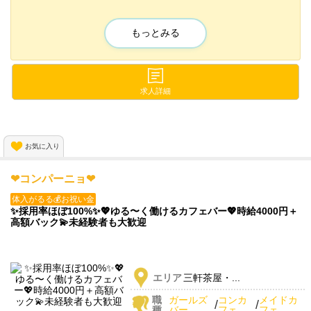
完全新規OPENのお店なので
＜💦上下関係💦＞
もっとみる
＜💦面倒な派閥💦＞
＜💦複数グループ💦＞
などなどの
求人詳細
面倒な人間関係とは無縁😘
今なら
お気に入り
「面接先着"10名"は全員採用」
でお出迎えしちゃいます💘💘
❤コンパーニョ❤
体入がるる💰お祝い金
✨️採用率ほぼ100%✨️💖ゆる〜く働けるカフェバー💖時給4000円＋
高額バック💫未経験者も大歓迎
エリア
三軒茶屋・...
職
ガールズ
コンカ
メイドカ
/
/
種
バー
フェ
フェ