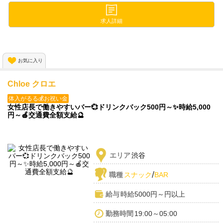
さらに
求人詳細
ほぼ24時間営業のお店！
朝・昼・夜自分の予定に合わせて働けます❗️
お気に入り
Chloe クロエ
体入がるる💰お祝い金
女性店長で働きやすいバー💞ドリンクバック500円～✨時給5,000
円～🍎交通費全額支給🔮
エリア
渋谷
/
職種
スナック
BAR
給与
時給5000円～円以上
勤務時間
19:00～05:00