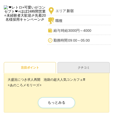
エリア
新宿
職種
給与
時給3000円～4000
勤務時間
09:00～05:00
注目ポイント
クチコミ
大盛況につき求人再開 池袋の超大人気コンカフェ❗️❗️
⭐️あのころメモリーズ⭐️
未経験者大歓迎で、今なら採用率UP中⭐️
もっとみる
未経験からでも基本時給3000円＋各種高額バックで
しっかり稼げちゃいます