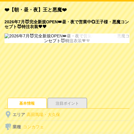
❤️【朝・昼・夜】王と悪魔❤️
2026年7月😈完全新規OPEN👑昼・夜で営業中💞王子様・悪魔コン
セプト😈特注衣装🖤🖤
基本情報
注目ポイント
エリア
高田馬場・大久保
業種
コンカフェ