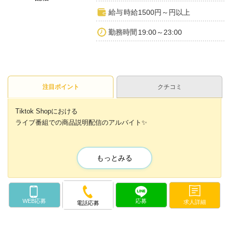
給与
時給1500円～円以上
勤務時間
19:00～23:00
注目ポイント
クチコミ
Tiktok Shopにおける
ライブ番組での商品説明配信のアルバイト✨
未経験からでも大丈夫で
💕インフルエンサー経験がある方は条件UP💕
もっとみる
インフルエンサーになるお手伝いもできるので
興味がある方にはピッタリ📱💫
WEB応募
応募
求人詳細
電話応募
最初は代官山のスタジオで配信してもらい
慣れてきたら自宅からでもOK😌💖