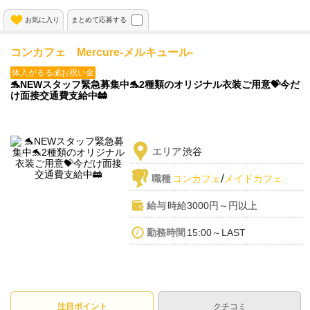
お気に入り
まとめて応募する
コンカフェ Mercure-メルキュール-
体入がるる💰お祝い金
🐬NEWスタッフ緊急募集中🐬2種類のオリジナル衣装ご用意💝今だ
け面接交通費支給中🚋
エリア
渋谷
/
職種
コンカフェ
メイドカフェ
給与
時給3000円～円以上
勤務時間
15:00～LAST
注目ポイント
クチコミ