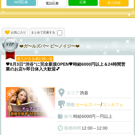
WEB応募
応募
求人詳細
電話応募
お気に入り
まとめて応募する
❤️ガ〜ルズバ〜 ビ〜ノイジ〜❤️
体入がるる💰お祝い金
💖8月3日"渋谷"に完全新規OPEN💖時給6000円以上＆24時間営
業のお店✨即日体入大歓迎💕
エリア
渋谷
/
職種
ガールズバー
コンカフェ
給与
時給6000円～円以上
勤務時間
12:00～12:00