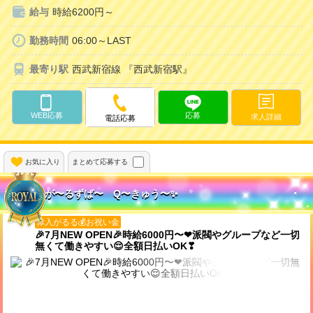
給与
時給6200円～
勤務時間
06:00～LAST
最寄り駅
西武新宿線 『西武新宿駅』
WEB応募
応募
求人詳細
電話応募
お気に入り
まとめて応募する
が〜るずば〜 Q〜きゅう〜✨️
体入がるる💰お祝い金
🎉7月NEW OPEN🎉時給6000円〜❤派閥やグループなど一切
無くて働きやすい😌全額日払いOK❣