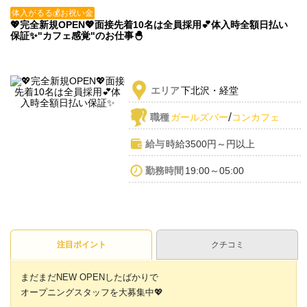
体入がるる💰お祝い金
💖完全新規OPEN💖面接先着10名は全員採用💕体入時全額日払い
保証✨"カフェ感覚"のお仕事🐣
エリア
下北沢・経堂
/
職種
ガールズバー
コンカフェ
給与
時給3500円～円以上
勤務時間
19:00～05:00
注目ポイント
クチコミ
まだまだNEW OPENしたばかりで
オープニングスタッフを大募集中💖