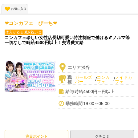
お気に入り
❤コンカフェ びーち❤
体入がるる💰お祝い金
コンカフェ珍しい女性店長🙌可愛い特注制服で働ける💕ノルマ等
一切なしで時給4500円以上！交通費支給
エリア
渋谷
職
ガールズ
コンカ
メイドカ
/
/
種
バー
フェ
フェ
給与
時給4500円～円以上
勤務時間
19:00～05:00
注目ポイント
クチコミ