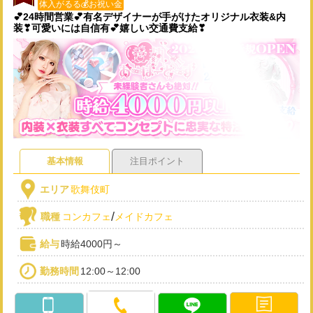
体入がるる💰お祝い金
💕24時間営業💕有名デザイナーが手がけたオリジナル衣装&内
装❣可愛いには自信有💕嬉しい交通費支給❣
基本情報
注目ポイント
エリア
歌舞伎町
/
職種
コンカフェ
メイドカフェ
給与
時給4000円～
勤務時間
12:00～12:00