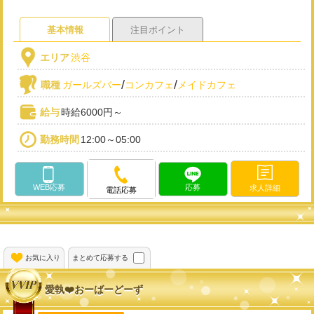
基本情報
注目ポイント
エリア
渋谷
/
/
職種
ガールズバー
コンカフェ
メイドカフェ
給与
時給6000円～
勤務時間
12:00～05:00
WEB応募
応募
求人詳細
電話応募
お気に入り
まとめて応募する
愛執❤️おーばーどーず