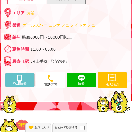
エリア
渋谷
業種
ガールズバー
コンカフェ
メイドカフェ
給与
時給6000円～10000円以上
勤務時間
11:00～05:00
最寄り駅
JR山手線 『渋谷駅』
WEB応募
応募
求人詳細
電話応募
動画あり
お気に入り
まとめて応募する