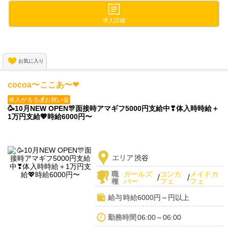
お友達と一緒に応募もOK👭
求人詳細
シフトを被せることも可能です🙆♀
お気に入り
cocoa〜ここあ〜❤
体入がるる💰お祝い金
🥳10月NEW OPEN🎊面接時アマギフ5000円支給中❣体入時時給＋
1万円支給💖時給6000円〜
エリア
渋谷
職
ガールズ
コンカ
メイドカ
/
/
種
バー
フェ
フェ
給与
時給6000円～円以上
勤務時間
06:00～06:00