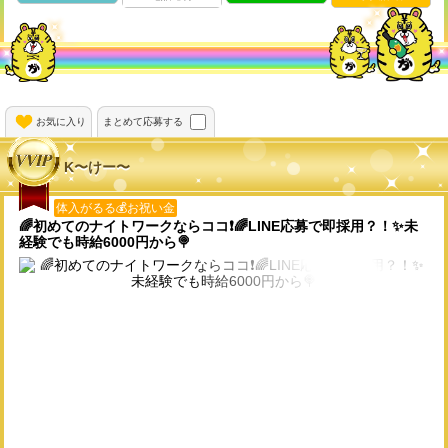
お気に入り
まとめて応募する
K〜けー〜
体入がるる💰お祝い金
🌈初めてのナイトワークならココ❗️🌈LINE応募で即採用？！✨️未
経験でも時給6000円から🍭