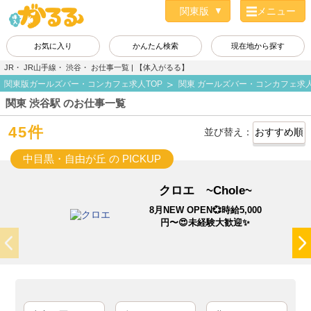
メニュー
お気に入り
かんたん検索
現在地から探す
JR・ JR山手線・ 渋谷・ お仕事一覧 | 【体入がるる】
関東版ガールズバー・コンカフェ求人TOP
関東 ガールズバー・コンカフェ求
関東 渋谷駅 のお仕事一覧
45件
並び替え：
中目黒・自由が丘 の PICKUP
クロエ ~Chole~
8月NEW OPEN💞時給5,000
円〜😍未経験大歓迎✨