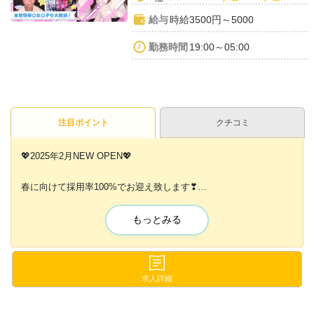
給与
時給3500円～5000
勤務時間
19:00～05:00
注目ポイント
クチコミ
💖2025年2月NEW OPEN💖
春に向けて採用率100%でお迎え致します❣
1月の入店でお祝い金を倍にしてお渡し中✨️
もっとみる
それくらい人が足りません😢
面接のみ、お話のみ、体入のみ、見学だけ✨
なんでも大丈夫です❤✨
求人詳細
少しでも気になったらどなたでもお待ちしております❤✨