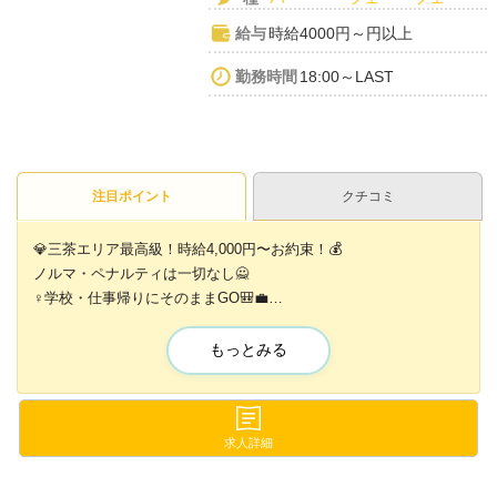
給与
時給4000円～円以上
勤務時間
18:00～LAST
注目ポイント
クチコミ
💎三茶エリア最高級！時給4,000円〜お約束！💰
ノルマ・ペナルティは一切なし🙅
♀学校・仕事帰りにそのままGO🎒💼
カウンター越しの接客だから安心感バツグン💖
アットホームすぎるお店です🏠
もっとみる
全額日払いOKでお財布も即ホカホカ🛍
まずは手ぶらで体験入店へGO💨
求人詳細