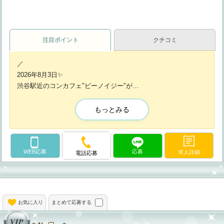
注目ポイント
クチコミ
／
2026年8月3日✨
渋谷駅近のコンカフェ"ビーノイジー"が
完全新規オープンしました💕
＼
もっとみる
そんな《ビーノイジー》がOPENを記念して
"第1期生"のオープニング大募集中💕
WEB応募
応募
求人詳細
電話応募
完全新規店のため
『在籍スタッフが足りてません...😭』
ですので
面接合格率はウルトラ驚異の"ほぼ100
お気に入り
まとめて応募する