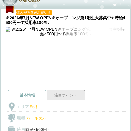
✨️No♡va✨️
体入がるる💰お祝い金
🎉2026年7月NEW OPEN🎉オープニング第1期生大募集中✨️時給4
500円〜❣採用率100％♪
基本情報
注目ポイント
エリア
渋谷
職種
ガールズバー
給与
時給4500円～