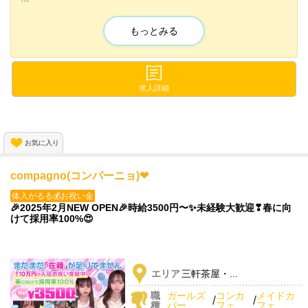
当店で働くメリットとして...!
《時給3500円〜✨️》《全額日払いOK✨️》
もっとみる
《完全自由シフト制✨️》
などなど❤✨️
体験入店は何度でも大丈夫です❣
求人詳細
気軽に応募してくださいね✨️
お気に入り
compagno(コンパーニョ)❤
体入がるる💰お祝い金
🎉2025年2月NEW OPEN🎉時給3500円〜✨️未経験大歓迎❣春に向
けて採用率100%😍
エリア
三軒茶屋・...
職
ガールズ
コンカ
メイドカ
/
/
種
バー
フェ
フェ