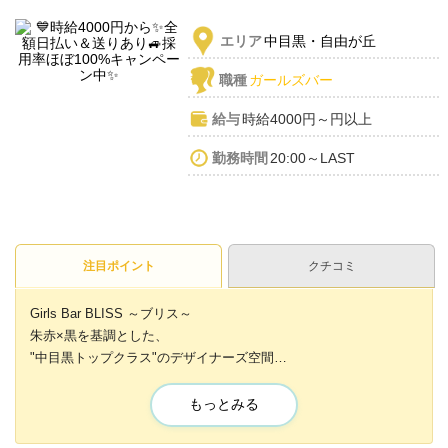
エリア
中目黒・自由が丘
職種
ガールズバー
給与
時給4000円～円以上
勤務時間
20:00～LAST
注目ポイント
クチコミ
Girls Bar BLISS ～ブリス～
朱赤×黒を基調とした、
"中目黒トップクラス"のデザイナーズ空間
📢今応募してる子に朗報📢
もっとみる
💖入店お祝い金プレゼント💖
🎁 先着10名【全員採用】をお約束✨