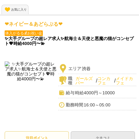
お気に入り
❤ネイビー＆あどらぶる❤
体入がるる💰お祝い金
✨大手グループの超レア求人✨航海士＆天使と悪魔の猫がコンセプ
ト💖時給4000円〜💫
エリア
渋谷
職
ガールズ
コンカ
メイドカ
/
/
種
バー
フェ
フェ
給与
時給4000円～10000
勤務時間
16:00～05:00
注目ポイント
クチコミ