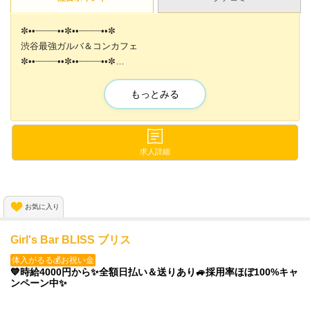
✼••┈┈┈┈••✼••┈┈┈┈••✼
渋谷最強ガルバ＆コンカフェ
✼••┈┈┈┈••✼••┈┈┈┈••✼
時給4,000円以上💕
もっとみる
エリア屈指の高額バック💕
✨可愛い衣装
✨日払い可能
求人詳細
✨いつでも見学・体験入店OK
✨無料送りあり
✨入店祝金あり
お気に入り
✨ノルマなし
Girl's Bar BLISS ブリス
ご応募お待ちしております
体入がるる💰お祝い金
💙時給4000円から✨全額日払い＆送りあり🚙採用率ほぼ100%キャ
ンペーン中✨