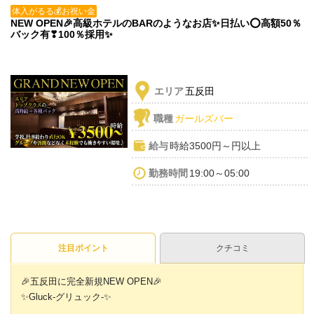
体入がるる💰お祝い金
NEW OPEN🎉高級ホテルのBARのようなお店✨️日払い⭕️高額50％
バック有❣100％採用✨️
エリア
五反田
職種
ガールズバー
給与
時給3500円～円以上
勤務時間
19:00～05:00
注目ポイント
クチコミ
🎉五反田に完全新規NEW OPEN🎉
✨️Gluck-グリュック-✨️