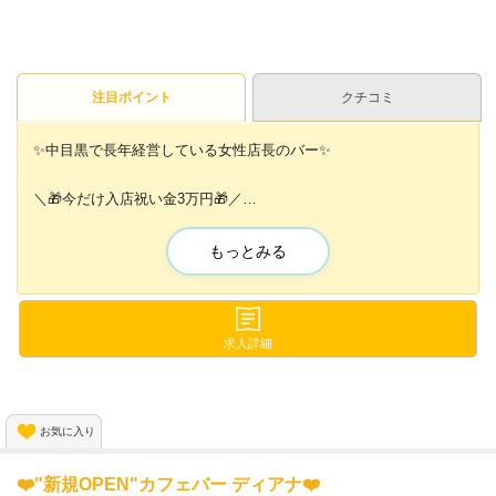
注目ポイント
クチコミ
✨中目黒で長年経営している女性店長のバー✨
＼🎁今だけ入店祝い金3万円🎁／
その他にも…
もっとみる
💖無料の送りあり
💖可愛いうさぎの衣装
💖即日体入いつでもOK
💖ノルマ・ペナルティ・キャッチなし
求人詳細
オープン直後の今だけ！
【先着10名】は面接合格率100%💡
お気に入り
お気軽にご応募おまちしてます✨
❤️"新規OPEN"カフェバー ディアナ❤️