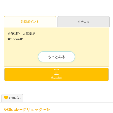
注目ポイント
クチコミ
🎉第1期生大募集🎉
💖cocoa💖
24時間営業のコンカフェ❣
完全新規のお店で可愛い衣装を着ながらお仕事しませんか？
もっとみる
今なら面接に来てくれた方高待遇で✨
お出迎え致します❣
求人詳細
未経験でも高待遇でお出迎え致します❣
少しでも気になったら
お気に入り
応募お待ちしてます✨️
✨️Gluck〜グリュック〜✨️