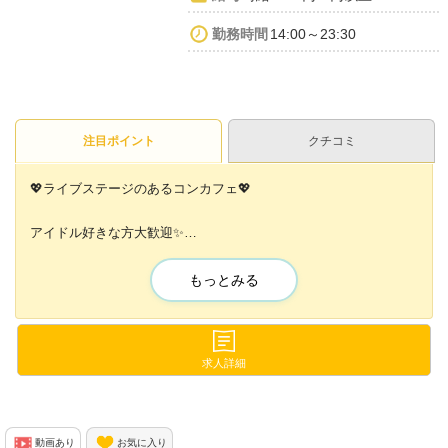
勤務時間
14:00～23:30
注目ポイント
クチコミ
💖ライブステージのあるコンカフェ💖
アイドル好きな方大歓迎✨
アイドルの定期公演なども開催✨
もっとみる
また、運営会社で
アイドルのプロデュースを行っています!!
「ステージに立ちたい💕」
求人詳細
「アイドルになりたい💕」
という女の子は大チャンス🎀🎤
動画あり
お気に入り