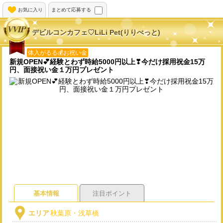
お気に入り
まとめて応募する
デビルコンカフェ♡LiLi Pet(りりぺっと)
体入がるる💰お祝い金
新規OPEN💕経験とわず時給5000円以上❣今だけ採用祝金15万
円、面接祝い金１万円プレゼント
基本情報
注目ポイント
エリア
秋葉原・浅草橋