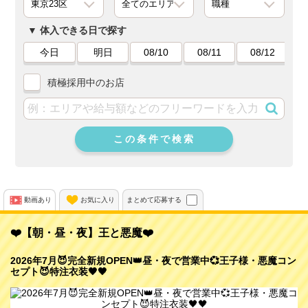
体入できる日で探す
今日
明日
08/10
08/11
08/12
積極採用中のお店
この条件で検索
動画あり
お気に入り
まとめて応募する
❤️【朝・昼・夜】王と悪魔❤️
2026年7月😈完全新規OPEN👑昼・夜で営業中💞王子様・悪魔コン
セプト😈特注衣装🖤🖤