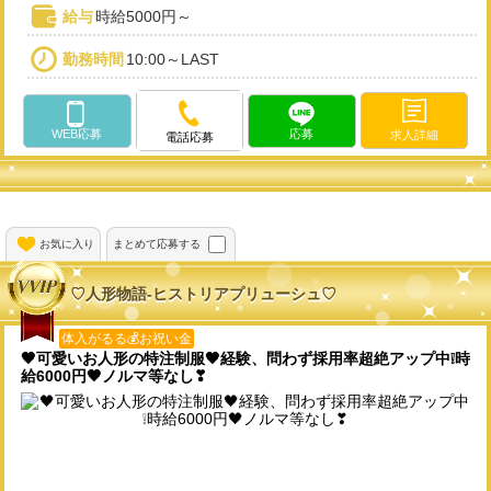
給与
時給5000円～
勤務時間
10:00～LAST
WEB応募
応募
求人詳細
電話応募
お気に入り
まとめて応募する
♡人形物語-ヒストリアプリューシュ♡
体入がるる💰お祝い金
🖤可愛いお人形の特注制服🖤経験、問わず採用率超絶アップ中❕時
給6000円🖤ノルマ等なし❣