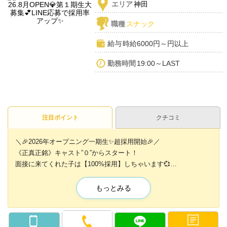
エリア
神田
職種
スナック
給与
時給6000円～円以上
勤務時間
19:00～LAST
注目ポイント
クチコミ
＼🎉2026年オープニング一期生✨️超採用開始🎉／
《正真正銘》キャスト”０”からスタート！
面接に来てくれた子は【100%採用】しちゃいます💞
未経験さんも経験者さんも
もっとみる
どんどん稼げる高待遇システム✨️
【時給6,000円💎】➕️【各種バック🎀】➕️【小計50％バック✨️】