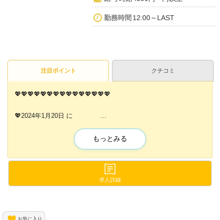
勤務時間
12:00～LAST
注目ポイント
クチコミ
💖💖💖💖💖💖💖💖💖💖💖💖💖💖💖
💖2024年1月20日 に
💕コンカフェ シエロ💕
もっとみる
💖NEW OPEN💖
✨OPEN前の先行募集スタート✨
求人詳細
『現在女の子は0名です😭😭』
お気に入り