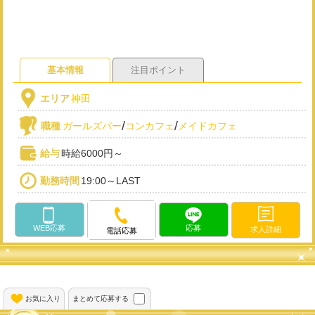
基本情報
注目ポイント
エリア
神田
/
/
職種
ガールズバー
コンカフェ
メイドカフェ
給与
時給6000円～
勤務時間
19:00～LAST
WEB応募
応募
求人詳細
電話応募
お気に入り
まとめて応募する