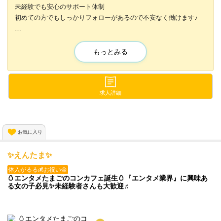
未経験でも安心のサポート体制
初めての方でもしっかりフォローがあるので不安なく働けます♪
完全自由シフトでプライベート優先❗
学業や本業との両立もでき、自分のペースで勤務可能です！
もっとみる
時給は3,000円〜6,000円❣
経験の方でも待遇は同じ！やりがいをもって稼げるような給与体
系を実現しています✨
求人詳細
お気に入り
✨️えんたま✨️
体入がるる💰お祝い金
🥚エンタメたまごのコンカフェ誕生🥚『エンタメ業界』に興味あ
る女の子必見✨未経験者さんも大歓迎♬