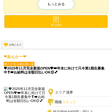
もっとみる
お城風妖精コンカフェが秋葉原の路面店に爆誕✨️✨️
今なら先着20名限定で採用キャンペーン実施中♪
インフルエンサーも多数在籍する王道コンカフェで一緒に働きま
しょ♪
求人詳細
お気に入り
❤あんかー❤
体入がるる💰お祝い金
💖2025年11月完全新規OPEN💖👑年末に向けて只今第1期生募集
中❣👑お給料は全額日払いOK😌💕
エリア
浅草
職種
スナック
給与
時給4000円～円以上