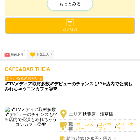
もっとみる
✨時給保証
✨日払い可能
✨いつでも見学・体験入店OK
✨無料送りあり
求人詳細
✨入店祝金あり
✨友達紹介手当あり
✨ノルマなし
動画あり
お気に入り
ご応募お待ちしております💖
CAFE&BAR THEIA
体入がるる💰お祝い金
💕TVメディア取材多数💕デビューのチャンスも!?✨店内で公演も
みれちゃうコンカフェ😌💖
エリア
秋葉原・浅草橋
職
ガールズ
コンカ
メイドカ
/
/
種
バー
フェ
フェ
給与
時給1200円～円以上