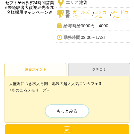
エリア
池袋
職
ガールズ
コンカ
メイドカ
/
/
種
バー
フェ
フェ
給与
時給3000円～4000
勤務時間
09:00～LAST
注目ポイント
クチコミ
大盛況につき求人再開 池袋の超大人気コンカフェ❗️❗️
⭐️あのころメモリーズ⭐️
未経験者大歓迎で、今なら採用率UP中⭐️
もっとみる
未経験からでも
基本時給3000円＋各種高額バックで
しっかり稼げちゃいます