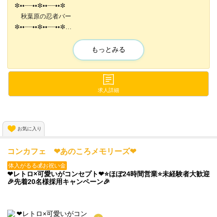
✼••┈┈••✼••┈┈••✼
秋葉原の忍者バー
✼••┈┈••✼••┈┈••✼
時給最大¥3000💕
もっとみる
随時昇給試験あり💕
✨可愛い衣装
✨日払い可能
求人詳細
✨いつでも見学・体験入店OK
✨ノルマなし
お気に入り
ご応募お待ちしております♬
コンカフェ ❤あのころメモリーズ❤
体入がるる💰お祝い金
❤レトロ×可愛いがコンセプト❤⭐️ほぼ24時間営業⭐️未経験者大歓迎
🎉先着20名様採用キャンペーン🎉