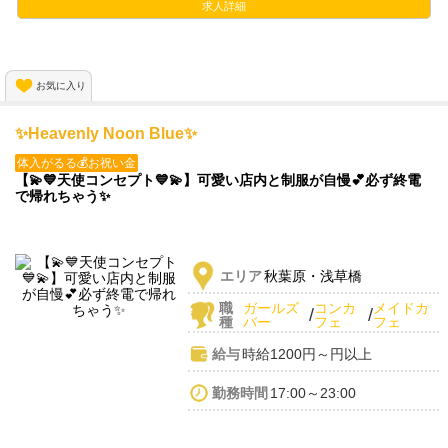
求人詳細
さらに
ほぼ24時間営業のお店！！
朝・昼・夜自分の予定に合わせて働けます💫
お気に入り
✨Heavenly Noon Blue✨
体入がるる💰お祝い金
【💫💙天使コンセプト💙💫】可愛い店内と制服が自慢💕必ず終電
で帰れちゃう✨
エリア
秋葉原・浅草橋
職
ガールズ
コンカ
メイドカ
/
/
種
バー
フェ
フェ
給与
時給1200円～円以上
勤務時間
17:00～23:00