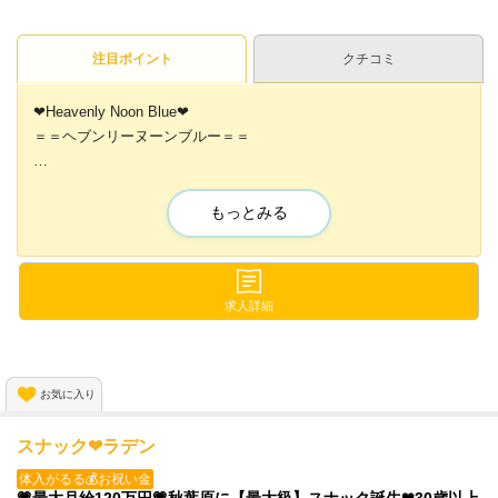
注目ポイント
クチコミ
❤Heavenly Noon Blue❤
＝＝ヘブンリーヌーンブルー＝＝
現在、新規メンバーを大募集中です❣
もっとみる
清潔感あふれる
淡いスカイブルーを基調にした
こだわりの内装✨
求人詳細
カワイイオリジナル衣装を着て一緒に働きませんか❣
見学やお話だけでも大丈夫ですので、ご応募お待ちしております❤
お気に入り
スナック❤ラデン
体入がるる💰お祝い金