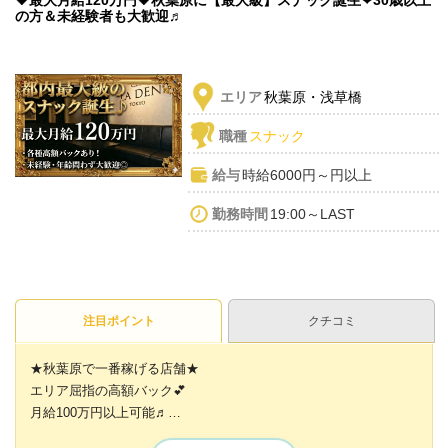
💗最大月給120万円💗秋葉原に【最大級】スナック誕生❤30歳以上
の方＆未経験者も大歓迎♬
エリア
秋葉原・浅草橋
職種
スナック
給与
時給6000円～円以上
勤務時間
19:00～LAST
注目ポイント
クチコミ
★秋葉原で一番稼げる店舗★
エリア屈指の高額バック💕
月給100万円以上可能♬
もちろん、ゆる〜く働くことも可能です！