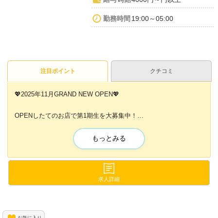
勤務時間
19:00～05:00
注目ポイント
クチコミ
💖2025年11月GRAND NEW OPEN💖
OPENしたてのお店で第1期生を大募集中！
OPENしたばかりだからこそ、
もっとみる
ナイトワークにありがちな派閥や上下関係は一切ありません✨️
今入店を決めて頂いた方は超好待遇でお迎えしちゃいます(*^^*)
まずは気軽にご応募くださいね♪
求人詳細
お気に入り