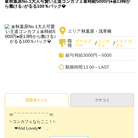
🎀秋葉原No.1大人可愛い王道コンカフェ🎀時給5000円♠昼13時か
ら働ける♪がるる100％バック💎
エリア
秋葉原・浅草橋
職
ガールズ
コンカ
メイドカ
/
/
種
バー
フェ
フェ
給与
時給3000円～5000
勤務時間
13:00～LAST
注目ポイント
クチコミ
୨୧⌒⌒⌒⌒⌒⌒⌒⌒⌒୨୧
✨️コンカフェならここ！✨️
❤And Lovely❤
୨୧⌒⌒⌒⌒⌒⌒⌒⌒⌒୨୧