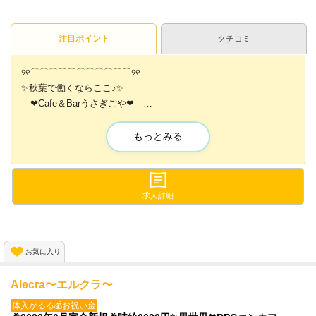
注目ポイント
クチコミ
୨୧⌒⌒⌒⌒⌒⌒⌒⌒⌒⌒⌒୨୧
✨️秋葉で働くならここ♪✨️
❤Cafe＆Barうさぎごや❤
୨୧⌒⌒⌒⌒⌒⌒⌒⌒⌒⌒⌒୨୧
もっとみる
⚫️一期生大募集中♪♪
♡┈┈┈┈┈┈┈┈┈┈♡
⚫️女性店長＆上下関係なし
♡┈┈┈┈┈┈┈┈┈┈♡
求人詳細
⚫️未経験バック込みで4000円
♡┈┈┈┈┈┈┈┈┈┈♡
お気に入り
Alecra〜エルクラ〜
体入がるる💰お祝い金