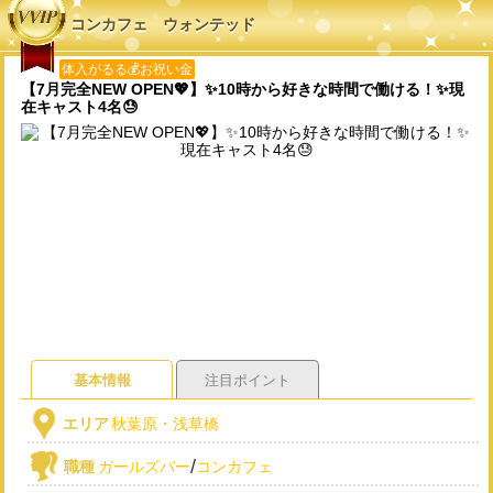
コンカフェ ウォンテッド
体入がるる💰お祝い金
【7月完全NEW OPEN💖】✨10時から好きな時間で働ける！✨現
在キャスト4名😓
基本情報
注目ポイント
エリア
秋葉原・浅草橋
/
職種
ガールズバー
コンカフェ