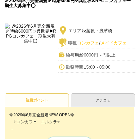
🎉2026年6月完全新規🎉時給6000円✨️異世界✖RPGコンカフェ一
期生大募集中⭕️
エリア
秋葉原・浅草橋
/
職種
コンカフェ
メイドカフェ
給与
時給6000円～円以上
勤務時間
15:00～05:00
注目ポイント
クチコミ
💎2026年6月完全新規NEW OPEN💎
✨コンカフェ エルクラ✨
異世界ファンタジーをイメージした内装で✨