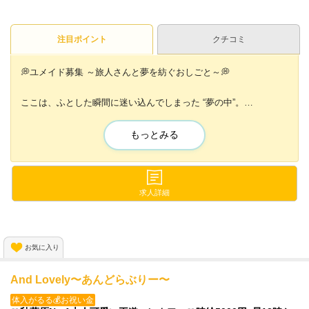
注目ポイント
クチコミ
💭ユメイド募集 ～旅人さんと夢を紡ぐおしごと～💭
ここは、ふとした瞬間に迷い込んでしまった “夢の中”。
そこにいるのは、一緒に遊んでくれる旅人さんを待ち続ける「ユ
メイド」たち。
もっとみる
カラフルな衣装をまとい
お上品でやさしい夢の空間で、今日も誰かと心を通わせていま
す。
求人詳細
ユメイドの仲間を募集中です🌙
お気に入り
And Lovely〜あんどらぶりー〜
体入がるる💰お祝い金