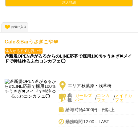
✨豊富なバックあり
求人詳細
✨いつでも見学・体験入店OK
✨楽しいイベント多数あり
✨入店祝金あり
お気に入り
✨ノルマなし
Cafe＆Barうさぎごや❤️
ご応募お待ちしております🎵
体入がるる💰お祝い金
🎉新規OPEN🎉がるるからのLINE応募で採用100％✨️うさぎ✖メイ
ドで特注ゆるふわコンカフェ⭕️
エリア
秋葉原・浅草橋
職
ガールズ
コンカ
メイドカ
/
/
種
バー
フェ
フェ
給与
時給4000円～円以上
勤務時間
12:00～LAST