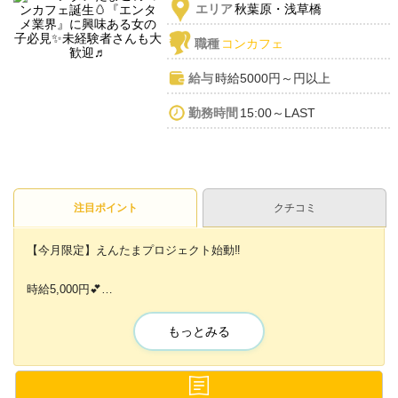
エリア
秋葉原・浅草橋
職種
コンカフェ
給与
時給5000円～円以上
勤務時間
15:00～LAST
注目ポイント
クチコミ
【今月限定】えんたまプロジェクト始動‼
時給5,000円💕
採用率アップキャンペーン中💕
もっとみる
エンタメのたまごから始めよう✨
✨可愛い制服