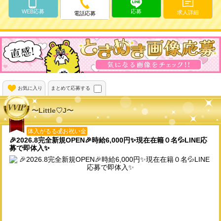
WEB応募
応募
求人詳細
電話応募
お気に入り
まとめて応募する
〜Little♡J〜
体入がるる💰お祝い金
🎉2026.8完全新規OPEN🎉時給6,000円✨️現在在籍０名💦LINE応
募で即体入✨️