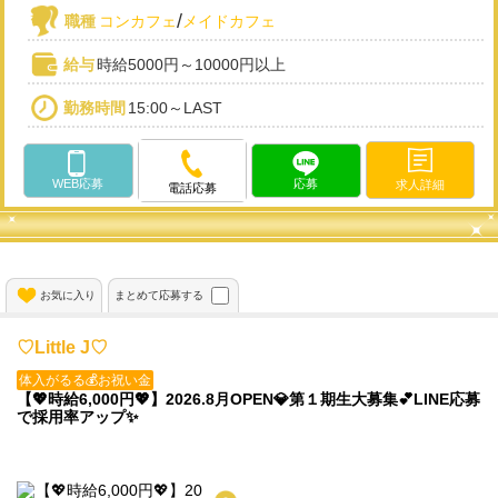
/
職種
コンカフェ
メイドカフェ
給与
時給5000円～10000円以上
勤務時間
15:00～LAST
WEB応募
応募
求人詳細
電話応募
お気に入り
まとめて応募する
♡Little J♡
体入がるる💰お祝い金
【💖時給6,000円💖】2026.8月OPEN💎第１期生大募集💕LINE応募
で採用率アップ✨