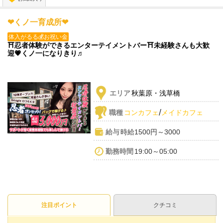
💖面接先着30名は全員採用💖
❤くノ一育成所❤
💖💖💖💖💖💖💖💖💖💖💖💖💖💖💖
体入がるる💰お祝い金
⛩忍者体験ができるエンターテイメントバー⛩未経験さんも大歓
迎💗くノ一になりきり♬
エリア
秋葉原・浅草橋
/
職種
コンカフェ
メイドカフェ
給与
時給1500円～3000
勤務時間
19:00～05:00
注目ポイント
クチコミ