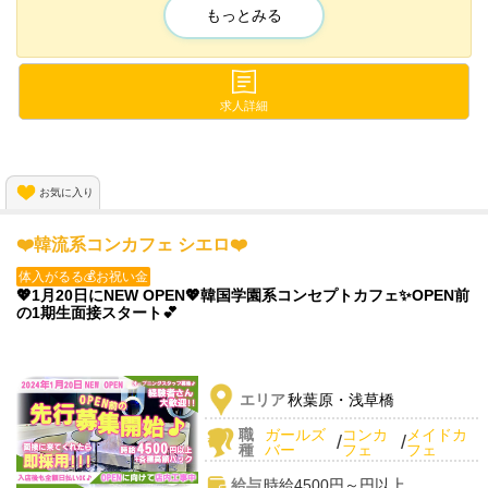
アイドル衣装のデザインを多数手掛けているかわいい衣装✨️
もっとみる
時給6000円先着20名様採用💖
現在、新規メンバー大募集しております❣
特注で作ったカワイイ衣装を着て一緒に働きませんか❣
求人詳細
お気に入り
❤️韓流系コンカフェ シエロ❤️
体入がるる💰お祝い金
💖1月20日にNEW OPEN💖韓国学園系コンセプトカフェ✨OPEN前
の1期生面接スタート💕
エリア
秋葉原・浅草橋
職
ガールズ
コンカ
メイドカ
/
/
種
バー
フェ
フェ
給与
時給4500円～円以上