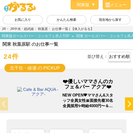
メニュー
お気に入り
かんたん検索
現在地から探す
JR・ JR中央・総武線・ 秋葉原・ お仕事一覧 | 【体入がるる】
関東版ガールズバー・コンカフェ求人TOP
関東 ガールズバー・コンカフェ求
関東 秋葉原駅 のお仕事一覧
24件
並び替え：
北千住・綾瀬 の PICKUP
❤️優しいママさんのカ
フェ＆バー アクア❤️
NEW OPEN💖ママさん&スタ
ッフ全員女性🎀面接先着30名
全員採用✨時給4000円〜＆即
日体入◎💕