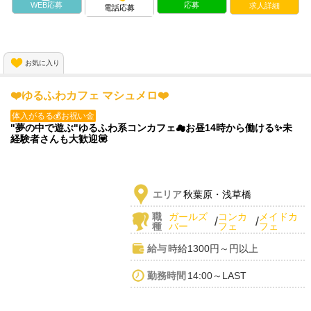
WEB応募
応募
求人詳細
電話応募
お気に入り
❤️ゆるふわカフェ マシュメロ❤️
体入がるる💰お祝い金
"夢の中で遊ぶ"ゆるふわ系コンカフェ☁お昼14時から働ける✨未
経験者さんも大歓迎💟
エリア
秋葉原・浅草橋
職
ガールズ
コンカ
メイドカ
/
/
種
バー
フェ
フェ
給与
時給1300円～円以上
勤務時間
14:00～LAST